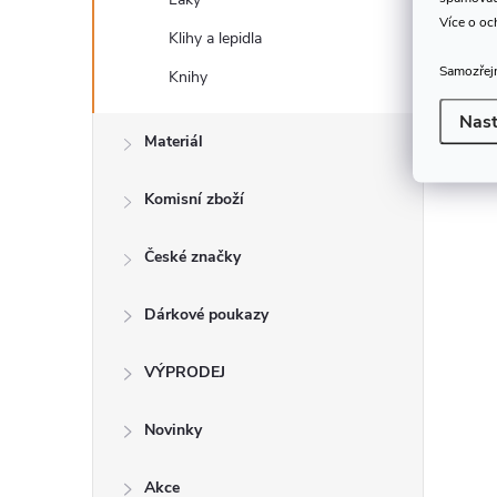
Více o oc
Klihy a lepidla
Samozřejm
Knihy
Nast
Materiál
Komisní zboží
České značky
Dárkové poukazy
VÝPRODEJ
Novinky
Akce