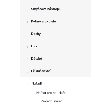
s
Smyčcové nástroje
t
Kytary a ukulele
r
a
Dechy
n
Bicí
n
Dětské
í
Příslušenství
p
Nářadí
Nářadí pro houslaře
a
Základní nářadí