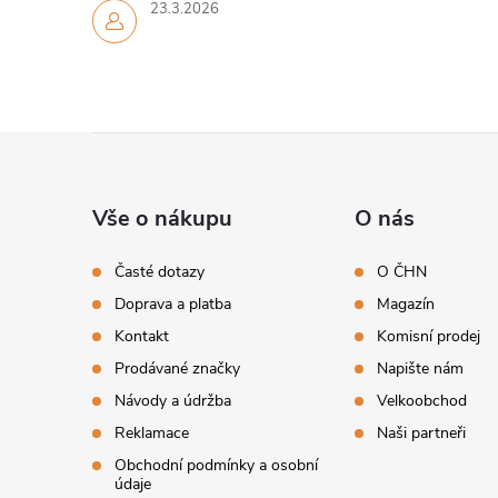
23.3.2026
Z
á
Vše o nákupu
O nás
p
Časté dotazy
O ČHN
Doprava a platba
Magazín
a
Kontakt
Komisní prodej
t
Prodávané značky
Napište nám
Návody a údržba
Velkoobchod
í
Reklamace
Naši partneři
Obchodní podmínky a osobní
údaje