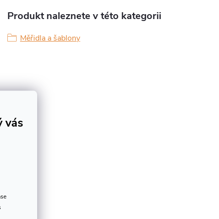
Produkt naleznete v této kategorii
Měřidla a šablony
ý vás
ase
s