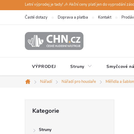
Přejít
Letní výprodej je tady! 🎶 Akční ceny platí jen do vyprodání zá
na
Časté dotazy
Doprava a platba
Kontakt
Prodáv
obsah
VÝPRODEJ
Struny
Smyčcové ná
Nářadí
Nářadí pro houslaře
Měřidla a šablo
Domů
P
Přeskočit
Kategorie
kategorie
o
Struny