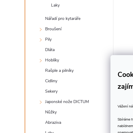
Laky
Nářadí pro kytaráře
Broušení
Pily
Dláta
Hoblíky
Rašple a pilníky
Cook
Cidliny
zají
Sekery
Japonské nože DICTUM
Vážení ná
Nůžky
Sbíráme 
Abraziva
nabídneme
spamovat
Laky