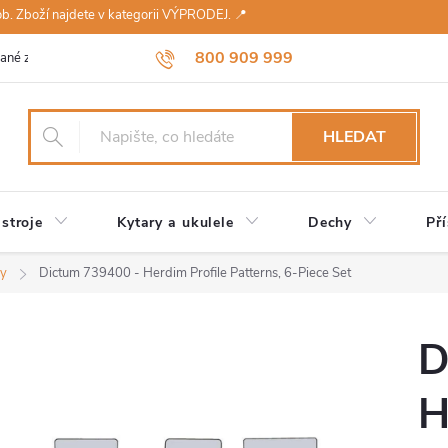
sob. Zboží najdete v kategorii VÝPRODEJ. 📍
800 909 999
ané značky
Návody a údržba
Reklamace
Obchodní podmínky 
HLEDAT
stroje
Kytary a ukulele
Dechy
Pří
ny
Dictum 739400 - Herdim Profile Patterns, 6-Piece Set
D
H