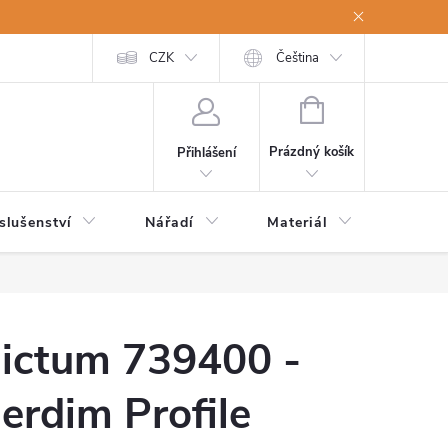
a osobní údaje
Odstoupení od kupní smlouvy
CZK
Čeština
NÁKUPNÍ
KOŠÍK
Prázdný košík
Přihlášení
slušenství
Nářadí
Materiál
Dětsk
ictum 739400 -
erdim Profile