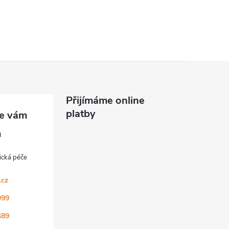
Přijímáme online
platby
.cz
999
489