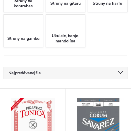
Struny na
Struny na gitaru
Struny na harfu
kontrabas
Ukulele, banjo,
Struny na gambu
mandolína
R
Najpredávanejšie
a
Odporúčame
V
Najlacnejšie
d
ý
Najdrahšie
e
p
Abecedne