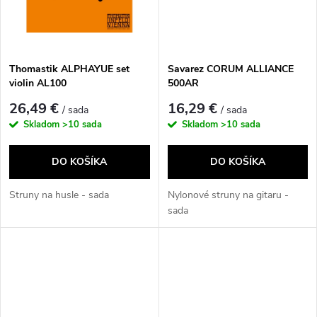
t
o
o
v
v
Thomastik ALPHAYUE set
Savarez CORUM ALLIANCE
violin AL100
500AR
26,49 €
16,29 €
/ sada
/ sada
Skladom
>10 sada
Skladom
>10 sada
DO KOŠÍKA
DO KOŠÍKA
Struny na husle - sada
Nylonové struny na gitaru -
sada