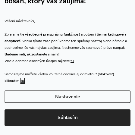
obsah, ktorý vás zaujíma!
e
+420 257 533 743
+420 602 532 489
Vážení návštevníci,
Sledujte nás na Facebooku
Zbierame tie
všeobecné pre správnu funkčnosť
a potom i tie
marketingové a
Sledujte náš vlog CHN_CZ
analytické
. Vďaka týmto zase ponúkneme ten správny nástroj alebo náradie a
pochopíme, čo vás najviac zaujíma. Nechceme vás spamovať, práve naopak.
Budeme radi, ak zostanete s nami!
Viac o ochrane osobných údajov nájdete
tu
.
Vše o nákupu
Samozrejme môžete všetky voliteľné cookies aj odmietnuť (blokovať)
kliknutím
tu
O nás
Nastavenie
Prijímame online platby
Súhlasím