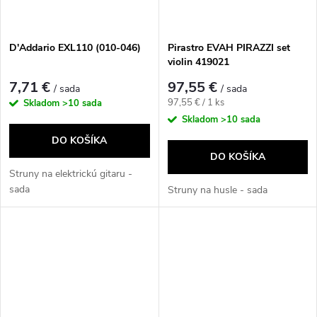
D'Addario EXL110 (010-046)
Pirastro EVAH PIRAZZI set
violin 419021
7,71 €
97,55 €
/ sada
/ sada
Jednotková
97,55 € / 1 ks
Skladom
>10 sada
cena:
Skladom
>10 sada
DO KOŠÍKA
DO KOŠÍKA
Struny na elektrickú gitaru -
sada
Struny na husle - sada