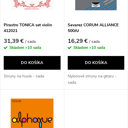
n
i
i
s
e
Pirastro TONICA set violin
Savarez CORUM ALLIANCE
412021
500AJ
p
p
31,39 €
16,29 €
/ sada
/ sada
r
Skladom
>10 sada
Skladom
>10 sada
r
o
DO KOŠÍKA
DO KOŠÍKA
o
d
Struny na husle - sada
Nylonové struny na gitaru -
d
sada
u
u
k
k
t