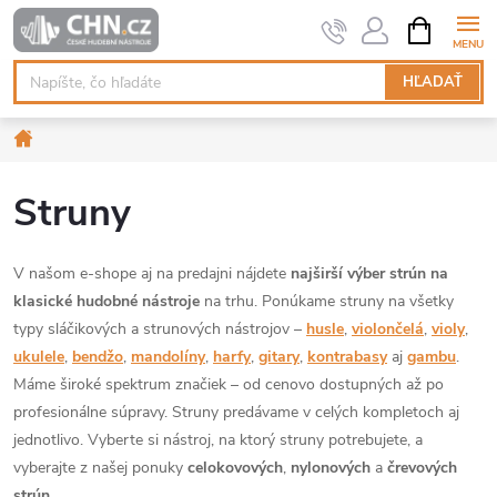
Prejsť
NÁKUPN
KOŠÍK
na
obsah
HĽADAŤ
Domov
Struny
V našom e-shope aj na predajni nájdete
najširší výber strún na
klasické hudobné nástroje
na trhu. Ponúkame struny na všetky
typy sláčikových a strunových nástrojov –
husle
,
violončelá
,
violy
,
ukulele
,
bendžo
,
mandolíny
,
harfy
,
gitary
,
kontrabasy
aj
gambu
.
Máme široké spektrum značiek – od cenovo dostupných až po
profesionálne súpravy. Struny predávame v celých kompletoch aj
jednotlivo. Vyberte si nástroj, na ktorý struny potrebujete, a
vyberajte z našej ponuky
celokovových
,
nylonových
a
črevových
strún
.