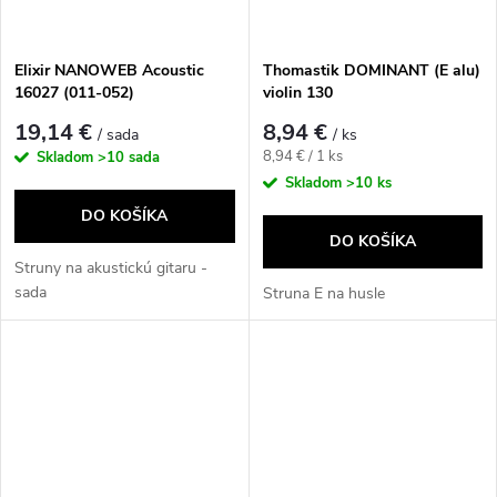
Elixir NANOWEB Acoustic
Thomastik DOMINANT (E alu)
16027 (011-052)
violin 130
19,14 €
8,94 €
/ sada
/ ks
Jednotková
8,94 € / 1 ks
Skladom
>10 sada
cena:
Skladom
>10 ks
DO KOŠÍKA
DO KOŠÍKA
Struny na akustickú gitaru -
sada
Struna E na husle