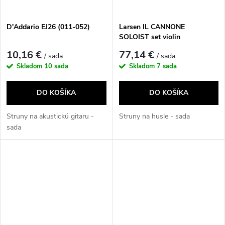
D'Addario EJ26 (011-052)
Larsen IL CANNONE
SOLOIST set violin
10,16 €
77,14 €
/ sada
/ sada
Skladom
10 sada
Skladom
7 sada
DO KOŠÍKA
DO KOŠÍKA
Struny na akustickú gitaru -
Struny na husle - sada
sada