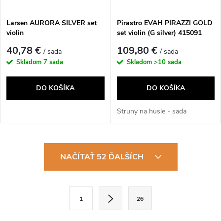
Larsen AURORA SILVER set
Pirastro EVAH PIRAZZI GOLD
violin
set violin (G silver) 415091
40,78 €
109,80 €
/ sada
/ sada
Skladom
7 sada
Skladom
>10 sada
DO KOŠÍKA
DO KOŠÍKA
Struny na husle - sada
O
NAČÍTAŤ 52 ĎALŠÍCH
v
l
S
1
26
t
á
r