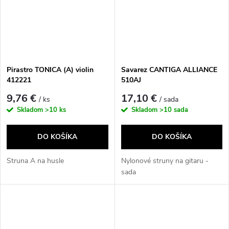
Pirastro TONICA (A) violin
Savarez CANTIGA ALLIANCE
412221
510AJ
9,76 €
17,10 €
/ ks
/ sada
Skladom
>10 ks
Skladom
>10 sada
DO KOŠÍKA
DO KOŠÍKA
Struna A na husle
Nylonové struny na gitaru -
sada