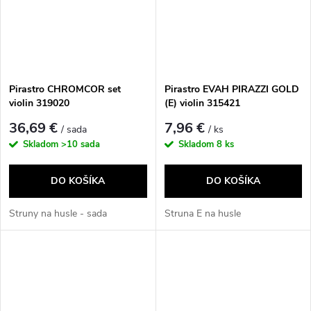
Pirastro CHROMCOR set
Pirastro EVAH PIRAZZI GOLD
violin 319020
(E) violin 315421
36,69 €
7,96 €
/ sada
/ ks
Skladom
>10 sada
Skladom
8 ks
DO KOŠÍKA
DO KOŠÍKA
Struny na husle - sada
Struna E na husle