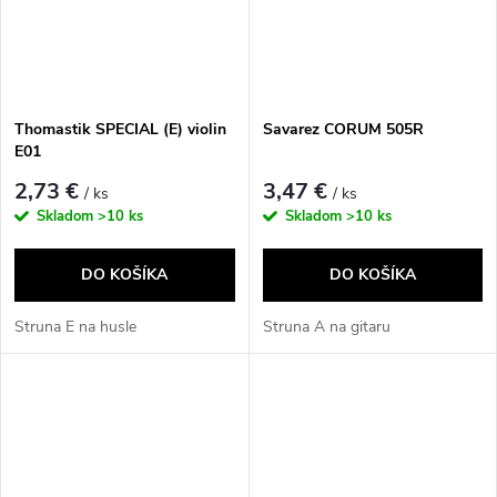
Thomastik SPECIAL (E) violin
Savarez CORUM 505R
E01
2,73 €
3,47 €
/ ks
/ ks
Skladom
>10 ks
Skladom
>10 ks
DO KOŠÍKA
DO KOŠÍKA
Struna E na husle
Struna A na gitaru