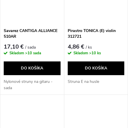
Savarez CANTIGA ALLIANCE
Pirastro TONICA (E) violin
510AR
312721
17,10 €
4,86 €
/ sada
/ ks
Skladom
>10 sada
Skladom
>10 ks
DO KOŠÍKA
DO KOŠÍKA
Nylonové struny na gitaru -
Struna E na husle
sada