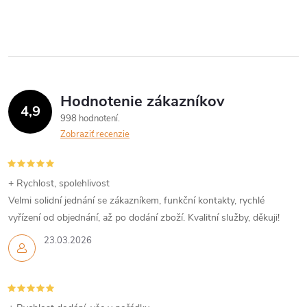
d
á
a
n
k
c
o
i
v
Hodnotenie zákazníkov
4,9
a
e
998 hodnotení
n
Zobraziť recenzie
p
i
e
r
+ Rychlost, spolehlivost
v
Velmi solidní jednání se zákazníkem, funkční kontakty, rychlé
vyřízení od objednání, až po dodání zboží. Kvalitní služby, děkuji!
k
23.03.2026
y
v