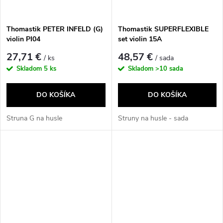
Thomastik PETER INFELD (G)
Thomastik SUPERFLEXIBLE
violin PI04
set violin 15A
27,71 €
48,57 €
/ ks
/ sada
Skladom
5 ks
Skladom
>10 sada
DO KOŠÍKA
DO KOŠÍKA
Struna G na husle
Struny na husle - sada