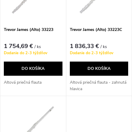
n
i
i
s
e
Trevor James (Alto) 33223
Trevor James (Alto) 33223C
p
p
1 754,69 €
1 836,33 €
/ ks
/ ks
r
Dodanie do 2-3 týždňov
Dodanie do 2-3 týždňov
r
o
DO KOŠÍKA
DO KOŠÍKA
o
d
Altová priečná flauta
Altová priečná flauta - zahnutá
d
hlavica
u
u
k
k
t