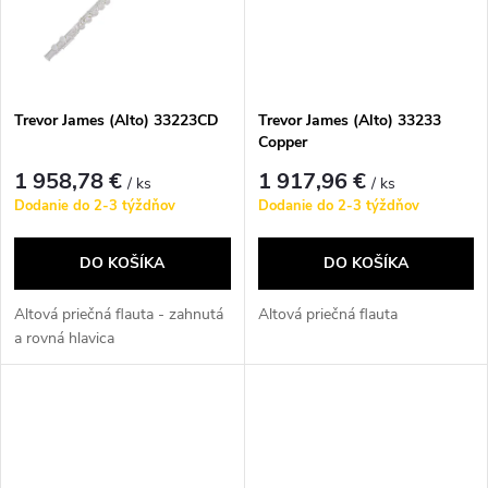
t
o
o
v
v
Trevor James (Alto) 33223CD
Trevor James (Alto) 33233
Copper
1 958,78 €
1 917,96 €
/ ks
/ ks
Dodanie do 2-3 týždňov
Dodanie do 2-3 týždňov
DO KOŠÍKA
DO KOŠÍKA
Altová priečná flauta - zahnutá
Altová priečná flauta
a rovná hlavica