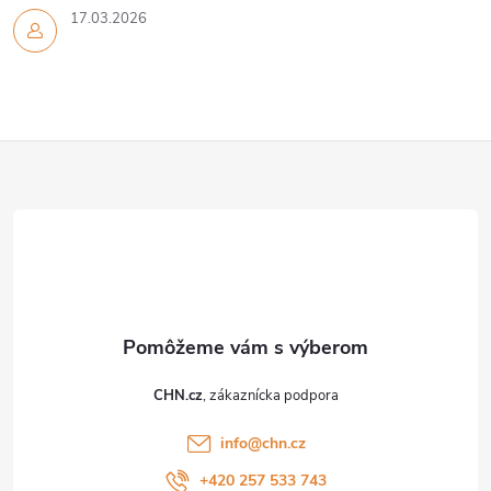
y
17.03.2026
v
ý
Z
p
i
á
s
p
u
ä
t
CHN.cz
i
info
@
chn.cz
+420 257 533 743