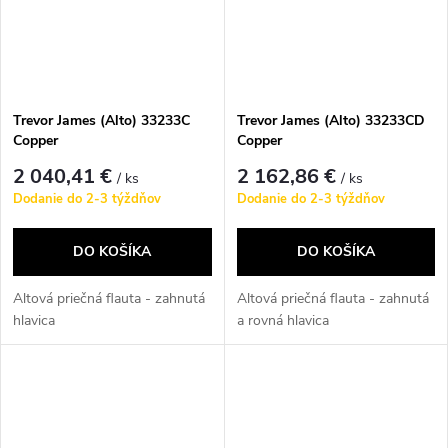
Trevor James (Alto) 33233C
Trevor James (Alto) 33233CD
Copper
Copper
2 040,41 €
2 162,86 €
/ ks
/ ks
Dodanie do 2-3 týždňov
Dodanie do 2-3 týždňov
DO KOŠÍKA
DO KOŠÍKA
Altová priečná flauta - zahnutá
Altová priečná flauta - zahnutá
hlavica
a rovná hlavica