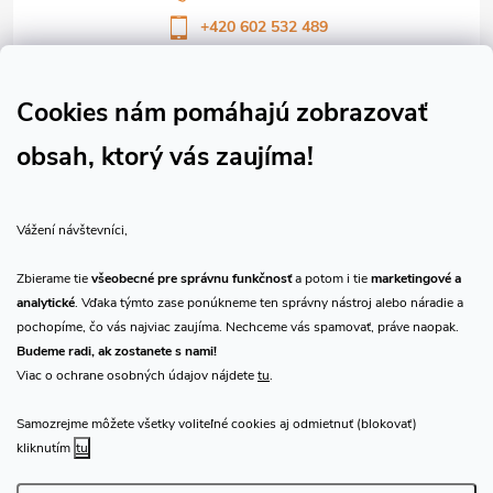
e
+420 602 532 489
Sledujte nás na Facebooku
Sledujte náš vlog CHN_CZ
Cookies nám pomáhajú zobrazovať
obsah, ktorý vás zaujíma!
Vše o nákupu
Vážení návštevníci,
O nás
Zbierame tie
všeobecné pre správnu funkčnosť
a potom i tie
marketingové a
analytické
. Vďaka týmto zase ponúkneme ten správny nástroj alebo náradie a
Prijímame online platby
pochopíme, čo vás najviac zaujíma. Nechceme vás spamovať, práve naopak.
Budeme radi, ak zostanete s nami!
Viac o ochrane osobných údajov nájdete
tu
.
Samozrejme môžete všetky voliteľné cookies aj odmietnuť (blokovať)
Predajňa Praha
kliknutím
tu