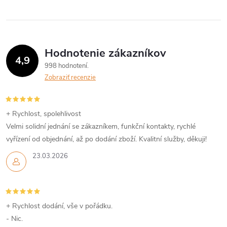
l
á
Hodnotenie zákazníkov
d
4,9
998 hodnotení
a
Zobraziť recenzie
c
i
+ Rychlost, spolehlivost
Velmi solidní jednání se zákazníkem, funkční kontakty, rychlé
e
vyřízení od objednání, až po dodání zboží. Kvalitní služby, děkuji!
p
23.03.2026
r
v
+ Rychlost dodání, vše v pořádku.
k
- Nic.