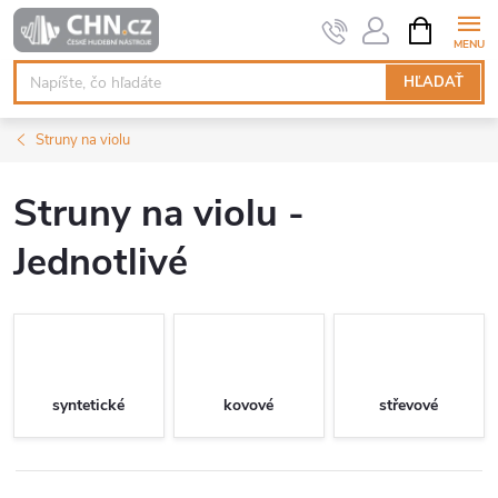
Prejsť
NÁKUPN
KOŠÍK
na
obsah
HĽADAŤ
Struny na violu
Struny na violu -
Jednotlivé
syntetické
kovové
střevové