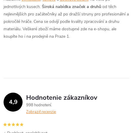
a
n
jednotlivých kusech.
Široká nabídka značek a druhů
od těch
k
nejlevnějších pro začátečníky až po dražší struny pro profesionální a
c
o
pokročilé hráče. Cena se odvíjí podle kvality zpracování a druhu
i
materiálu. Veškeré zboží máme dostupné zde na e-shopu, ale
v
koupíte ho i na prodejně na Praze 1.
a
e
n
p
i
e
r
v
k
Hodnotenie zákazníkov
y
4,9
998 hodnotení
v
Zobraziť recenzie
ý