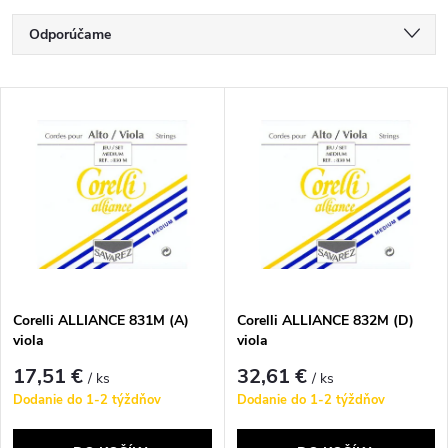
R
Odporúčame
a
Najlacnejšie
V
Najdrahšie
d
ý
Najpredávanejšie
e
p
Abecedne
n
i
i
s
e
Corelli ALLIANCE 831M (A)
Corelli ALLIANCE 832M (D)
viola
viola
p
p
17,51 €
32,61 €
/ ks
/ ks
r
Dodanie do 1-2 týždňov
Dodanie do 1-2 týždňov
r