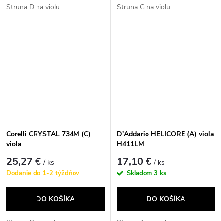
Struna D na violu
Struna G na violu
Corelli CRYSTAL 734M (C)
D'Addario HELICORE (A) viola
viola
H411LM
25,27 €
17,10 €
/ ks
/ ks
Dodanie do 1-2 týždňov
Skladom
3 ks
DO KOŠÍKA
DO KOŠÍKA