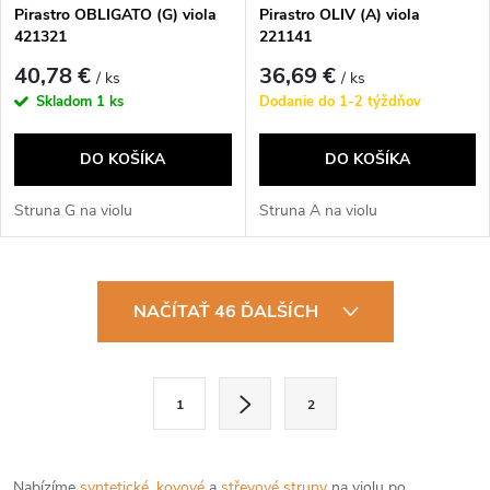
Pirastro OBLIGATO (G) viola
Pirastro OLIV (A) viola
421321
221141
40,78 €
36,69 €
/ ks
/ ks
Skladom
1 ks
Dodanie do 1-2 týždňov
DO KOŠÍKA
DO KOŠÍKA
Struna G na violu
Struna A na violu
O
NAČÍTAŤ 46 ĎALŠÍCH
v
l
S
1
2
t
á
r
d
á
Nabízíme
syntetické
,
kovové
a
střevové struny
na violu po