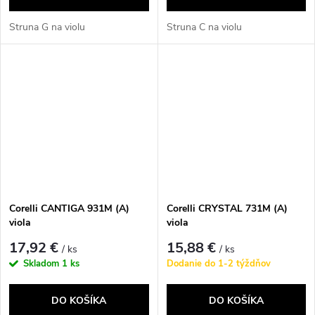
Struna G na violu
Struna C na violu
Corelli CANTIGA 931M (A)
Corelli CRYSTAL 731M (A)
viola
viola
17,92 €
15,88 €
/ ks
/ ks
Skladom
1 ks
Dodanie do 1-2 týždňov
DO KOŠÍKA
DO KOŠÍKA