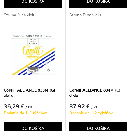
o
DO KOŠÍKA
DO KOŠÍKA
o
d
Struna A na violu
Struna D na violu
d
u
u
k
k
t
t
o
o
v
Corelli ALLIANCE 833M (G)
Corelli ALLIANCE 834M (C)
v
viola
viola
36,29 €
37,92 €
/ ks
/ ks
Dodanie do 1-2 týždňov
Dodanie do 1-2 týždňov
DO KOŠÍKA
DO KOŠÍKA