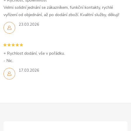
+ Rychlost, spolehlivost
p
Velmi solidní jednání se zákazníkem, funkční kontakty, rychlé
i
vyřízení od objednání, až po dodání zboží. Kvalitní služby, děkuji!
23.03.2026
s
u
+ Rychlost dodání, vše v pořádku.
- Nic.
17.03.2026
Z
á