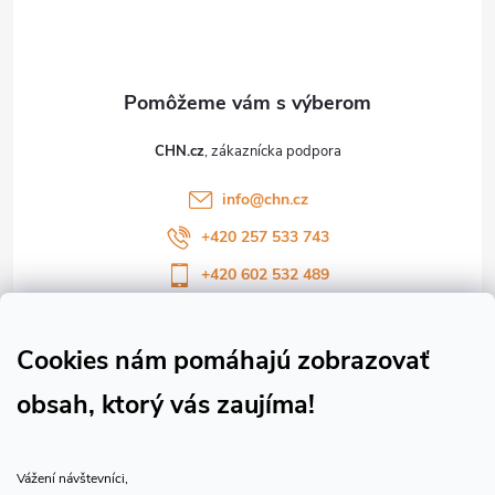
p
ä
t
CHN.cz
i
info
@
chn.cz
e
+420 257 533 743
+420 602 532 489
Sledujte nás na Facebooku
Sledujte náš vlog CHN_CZ
Cookies nám pomáhajú zobrazovať
obsah, ktorý vás zaujíma!
Vše o nákupu
Vážení návštevníci,