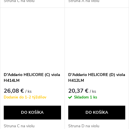
Struna C na violu
Struna A na violu
D'Addario HELICORE (C) viola
D'Addario HELICORE (D) viola
H414LM
H412LM
26,08 €
20,37 €
/ ks
/ ks
Dodanie do 1-2 týždňov
Skladom
1 ks
DO KOŠÍKA
DO KOŠÍKA
Struna C na violu
Struna D na violu