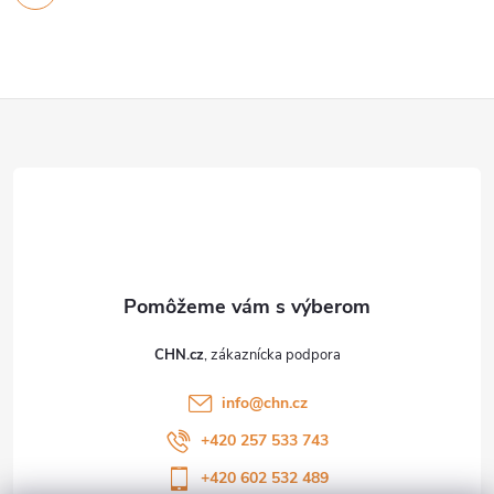
v
ý
Z
p
i
á
s
p
u
ä
t
CHN.cz
i
info
@
chn.cz
e
+420 257 533 743
+420 602 532 489