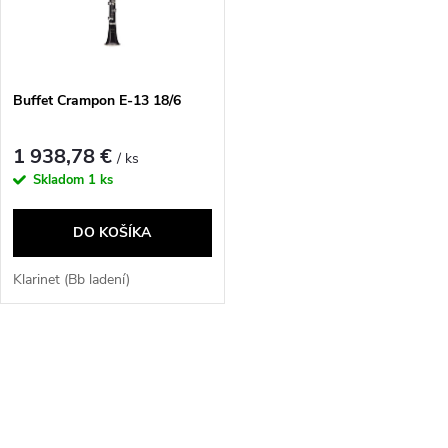
n
i
i
s
e
Buffet Crampon E-13 18/6
p
p
1 938,78 €
/ ks
r
Skladom
1 ks
r
o
DO KOŠÍKA
o
d
Klarinet (Bb ladení)
d
u
u
O
k
v
k
t
l