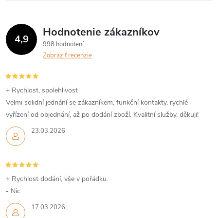
t
á
o
o
Hodnotenie zákazníkov
d
v
4,9
998 hodnotení
v
a
Zobraziť recenzie
c
i
+ Rychlost, spolehlivost
Velmi solidní jednání se zákazníkem, funkční kontakty, rychlé
e
vyřízení od objednání, až po dodání zboží. Kvalitní služby, děkuji!
p
23.03.2026
r
v
+ Rychlost dodání, vše v pořádku.
k
- Nic.
y
17.03.2026