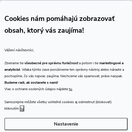
Sledujte nás na Facebooku
Sledujte náš vlog CHN_CZ
Cookies nám pomáhajú zobrazovať
obsah, ktorý vás zaujíma!
Vše o nákupu
Vážení návštevníci,
O nás
Zbierame tie
všeobecné pre správnu funkčnosť
a potom i tie
marketingové a
analytické
. Vďaka týmto zase ponúkneme ten správny nástroj alebo náradie a
Prijímame online platby
pochopíme, čo vás najviac zaujíma. Nechceme vás spamovať, práve naopak.
Budeme radi, ak zostanete s nami!
Viac o ochrane osobných údajov nájdete
tu
.
Samozrejme môžete všetky voliteľné cookies aj odmietnuť (blokovať)
Predajňa Praha
kliknutím
tu
Nastavenie
Copyright 2026
CHN.cz
. Všetky práva vyhradené.
Upraviť nastavenie