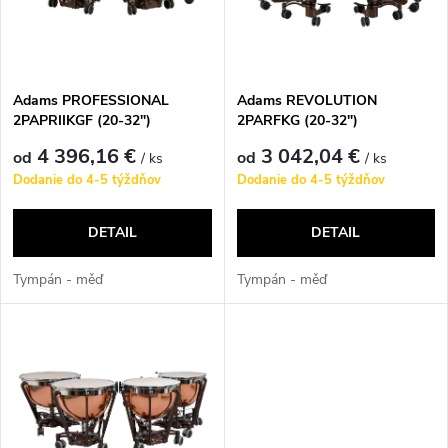
n
i
i
s
e
Adams PROFESSIONAL
Adams REVOLUTION
2PAPRIIKGF (20-32")
2PARFKG (20-32")
p
p
4 396,16 €
3 042,04 €
od
od
/ ks
/ ks
r
Dodanie do 4-5 týždňov
Dodanie do 4-5 týždňov
r
o
DETAIL
DETAIL
o
d
Tympán - měď
Tympán - měď
d
u
u
k
k
t