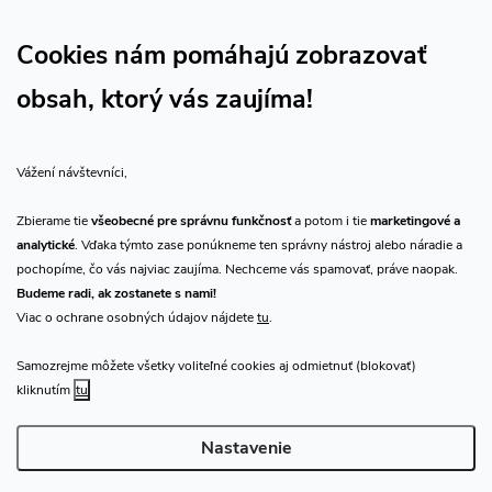
Sledujte nás na Facebooku
Sledujte náš vlog CHN_CZ
Cookies nám pomáhajú zobrazovať
obsah, ktorý vás zaujíma!
Vše o nákupu
Vážení návštevníci,
O nás
Zbierame tie
všeobecné pre správnu funkčnosť
a potom i tie
marketingové a
analytické
. Vďaka týmto zase ponúkneme ten správny nástroj alebo náradie a
Prijímame online platby
pochopíme, čo vás najviac zaujíma. Nechceme vás spamovať, práve naopak.
Budeme radi, ak zostanete s nami!
Viac o ochrane osobných údajov nájdete
tu
.
Samozrejme môžete všetky voliteľné cookies aj odmietnuť (blokovať)
Predajňa Praha
kliknutím
tu
Nastavenie
Copyright 2026
CHN.cz
. Všetky práva vyhradené.
Upraviť nastavenie