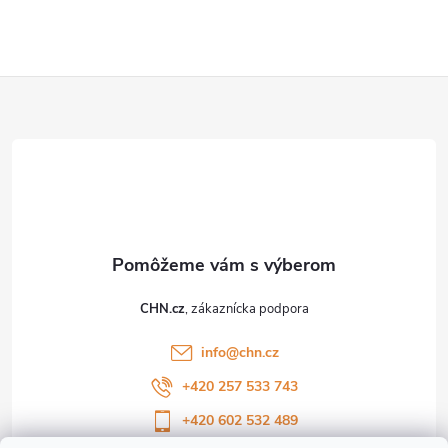
v
ý
Z
p
i
á
s
p
u
ä
t
CHN.cz
i
info
@
chn.cz
e
+420 257 533 743
+420 602 532 489