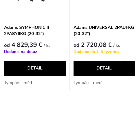
t
o
o
v
Adams SYMPHONIC II
Adams UNIVERSAL 2PAUFKG
v
2PASYIIKG (20-32")
(20-32")
4 829,39 €
2 720,08 €
od
od
/ ks
/ ks
Dodanie na dotaz
Dodanie do 4-5 týždňov
DETAIL
DETAIL
Tympán - měď
Tympán - měď
O
v
l