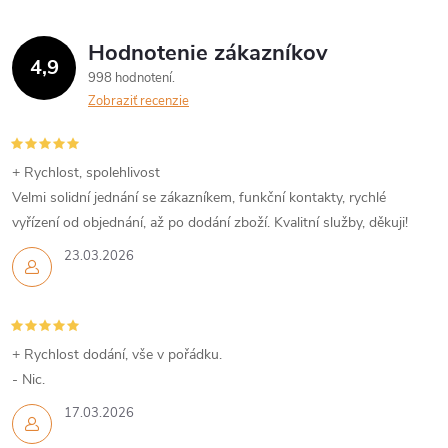
á
Hodnotenie zákazníkov
d
4,9
998 hodnotení
a
Zobraziť recenzie
c
i
+ Rychlost, spolehlivost
Velmi solidní jednání se zákazníkem, funkční kontakty, rychlé
e
vyřízení od objednání, až po dodání zboží. Kvalitní služby, děkuji!
p
23.03.2026
r
v
+ Rychlost dodání, vše v pořádku.
k
- Nic.
y
17.03.2026