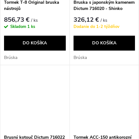
Tormek T-8 Original bruska
Bruska s japonským kamenem
nástrojů
Dictum 716020 - Shinko
Sharpening Machine, Stone
856,73 €
326,12 €
/ ks
/ ks
included
Skladom
1 ks
Dodanie do 1-2 týždňov
DO KOŠÍKA
DO KOŠÍKA
Brúska
Brúska
Brusný kotouč Dictum 716022
Tormek ACC-150 antikorozní