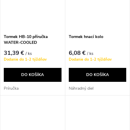
Tormek HB-10 příručka
Tormek hnací kolo
WATER-COOLED
SHARPENING OF EDGE
31,39 €
6,08 €
/ ks
/ ks
TOOLS
Dodanie do 1-2 týždňov
Dodanie do 1-2 týždňov
DO KOŠÍKA
DO KOŠÍKA
Príručka
Náhradný diel