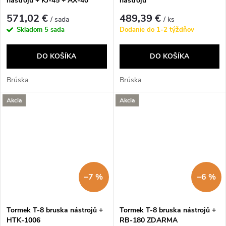
nástrojů + KJ-45 + AX-40
nástrojů
571,02 €
489,39 €
/ sada
/ ks
Skladom
5 sada
Dodanie do 1-2 týždňov
DO KOŠÍKA
DO KOŠÍKA
Brúska
Brúska
Akcia
Akcia
–7 %
–6 %
Tormek T-8 bruska nástrojů +
Tormek T-8 bruska nástrojů +
HTK-1006
RB-180 ZDARMA