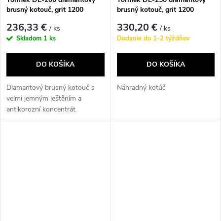
brusný kotouč, grit 1200
brusný kotouč, grit 1200
236,33 €
330,20 €
/ ks
/ ks
Skladom
1 ks
Dodanie do 1-2 týždňov
DO KOŠÍKA
DO KOŠÍKA
Diamantový brusný kotouč s
Náhradný kotúč
velmi jemným leštěním a
antikorozní koncentrát.