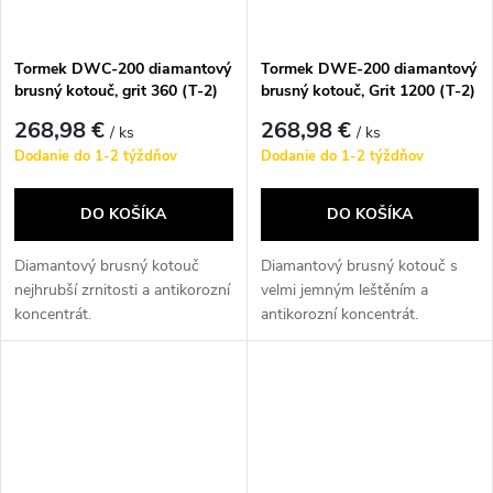
Tormek DWC-200 diamantový
Tormek DWE-200 diamantový
brusný kotouč, grit 360 (T-2)
brusný kotouč, Grit 1200 (T-2)
268,98 €
268,98 €
/ ks
/ ks
Dodanie do 1-2 týždňov
Dodanie do 1-2 týždňov
DO KOŠÍKA
DO KOŠÍKA
Diamantový brusný kotouč
Diamantový brusný kotouč s
nejhrubší zrnitosti a antikorozní
velmi jemným leštěním a
koncentrát.
antikorozní koncentrát.