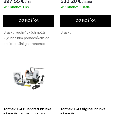
p
897,55 €
530,20 €
/ ks
/ sada
r
Skladom
1 ks
Skladom
5 sada
r
o
DO KOŠÍKA
DO KOŠÍKA
o
d
Bruska kuchyňských nožů T-
Brúska
d
2 je ideálním pomocníkem do
profesionální gastronomie.
u
Bruska disponuje...
u
k
k
t
t
o
o
v
v
Tormek T-4 Bushcraft bruska
Tormek T-4 Original bruska