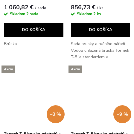
1 060,82 €
856,73 €
/ sada
/ ks
Skladom
2 sada
Skladom
2 ks
DO KOŠÍKA
DO KOŠÍKA
Brúska
Sada brusky a ručního nářadí.
Vodou chlazená bruska Tormek
T-8 je standardem v
profesionální...
Akcia
Akcia
–8 %
–9 %
Tormek T-8 bruska nástrojů +
Tormek T-8 bruska nástrojů +