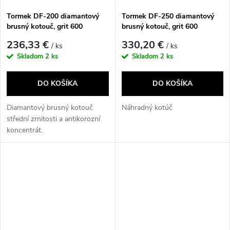
Tormek DF-200 diamantový
Tormek DF-250 diamantový
brusný kotouč, grit 600
brusný kotouč, grit 600
236,33 €
330,20 €
/ ks
/ ks
Skladom
2 ks
Skladom
2 ks
DO KOŠÍKA
DO KOŠÍKA
Diamantový brusný kotouč
Náhradný kotúč
střední zrnitosti a antikorozní
koncentrát.