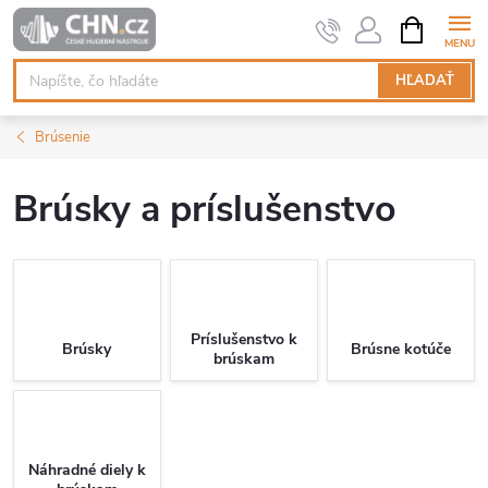
Prejsť
NÁKUPN
KOŠÍK
na
obsah
HĽADAŤ
Brúsenie
Brúsky a príslušenstvo
Príslušenstvo k
Brúsky
Brúsne kotúče
brúskam
Náhradné diely k