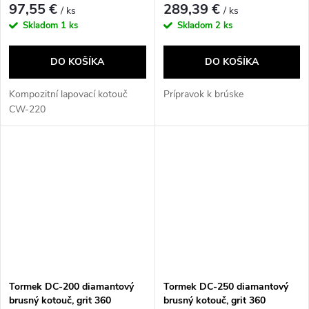
97,55 €
289,39 €
/ ks
/ ks
Skladom
1 ks
Skladom
2 ks
DO KOŠÍKA
DO KOŠÍKA
Kompozitní lapovací kotouč
Prípravok k brúske
CW-220
Tormek DC-200 diamantový
Tormek DC-250 diamantový
brusný kotouč, grit 360
brusný kotouč, grit 360