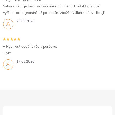
ý
Velmi solidní jednání se zákazníkem, funkční kontakty, rychlé
p
vyřízení od objednání, až po dodání zboží. Kvalitní služby, děkuji!
i
23.03.2026
s
u
+ Rychlost dodání, vše v pořádku.
- Nic.
17.03.2026
Z
á