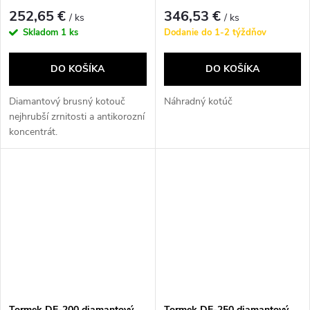
252,65 €
346,53 €
/ ks
/ ks
Skladom
1 ks
Dodanie do 1-2 týždňov
DO KOŠÍKA
DO KOŠÍKA
Diamantový brusný kotouč
Náhradný kotúč
nejhrubší zrnitosti a antikorozní
koncentrát.
Tormek DE-200 diamantový
Tormek DE-250 diamantový