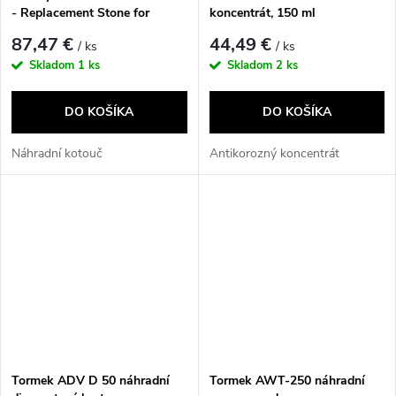
- Replacement Stone for
koncentrát, 150 ml
Shinko Sharpening System,
87,47 €
44,49 €
/ ks
/ ks
Grit 1000
Skladom
1 ks
Skladom
2 ks
DO KOŠÍKA
DO KOŠÍKA
Náhradní kotouč
Antikorozný koncentrát
Tormek ADV D 50 náhradní
Tormek AWT-250 náhradní