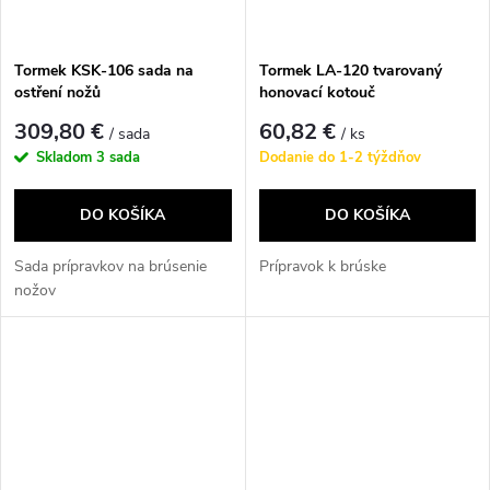
Tormek KSK-106 sada na
Tormek LA-120 tvarovaný
ostření nožů
honovací kotouč
309,80 €
60,82 €
/ sada
/ ks
Skladom
3 sada
Dodanie do 1-2 týždňov
DO KOŠÍKA
DO KOŠÍKA
Sada prípravkov na brúsenie
Prípravok k brúske
nožov