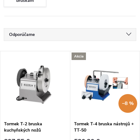
brúskam
R
Odporúčame
a
Najlacnejšie
V
Akcia
Najdrahšie
d
ý
Najpredávanejšie
e
p
Abecedne
n
i
–8 %
i
s
e
Tormek T-2 bruska
Tormek T-4 bruska nástrojů +
kuchyňských nožů
TT-50
p