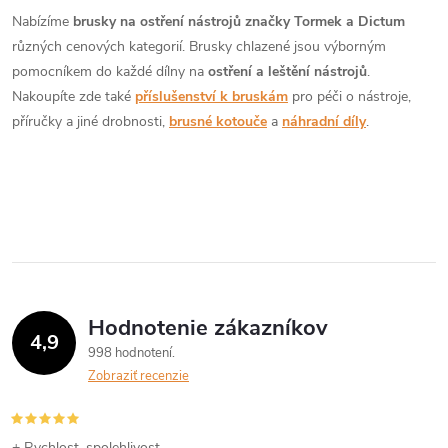
d
á
Nabízíme
brusky na ostření nástrojů značky Tormek a Dictum
a
n
různých cenových kategorií. Brusky chlazené jsou výborným
k
pomocníkem do každé dílny na
ostření a leštění nástrojů
.
c
o
Nakoupíte zde také
příslušenství k bruskám
pro péči o nástroje,
i
příručky a jiné drobnosti,
brusné kotouče
a
náhradní díly
.
v
a
e
n
p
i
e
r
v
k
Hodnotenie zákazníkov
4,9
998 hodnotení
y
Zobraziť recenzie
v
+ Rychlost, spolehlivost