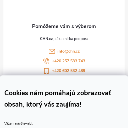
p
ä
t
CHN.cz
i
info
@
chn.cz
e
+420 257 533 743
+420 602 532 489
Sledujte nás na Facebooku
Sledujte náš vlog CHN_CZ
Cookies nám pomáhajú zobrazovať
obsah, ktorý vás zaujíma!
Vše o nákupu
Vážení návštevníci,