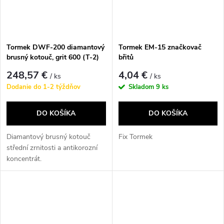
Tormek DWF-200 diamantový
Tormek EM-15 značkovač
brusný kotouč, grit 600 (T-2)
břitů
248,57 €
4,04 €
/ ks
/ ks
Dodanie do 1-2 týždňov
Skladom
9 ks
DO KOŠÍKA
DO KOŠÍKA
Diamantový brusný kotouč
Fix Tormek
střední zrnitosti a antikorozní
koncentrát.