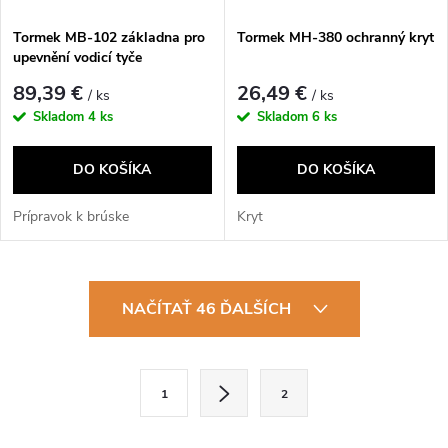
Tormek MB-102 základna pro
Tormek MH-380 ochranný kryt
upevnění vodicí tyče
89,39 €
26,49 €
/ ks
/ ks
Skladom
4 ks
Skladom
6 ks
DO KOŠÍKA
DO KOŠÍKA
Prípravok k brúske
Kryt
O
NAČÍTAŤ 46 ĎALŠÍCH
v
l
S
1
2
t
á
r