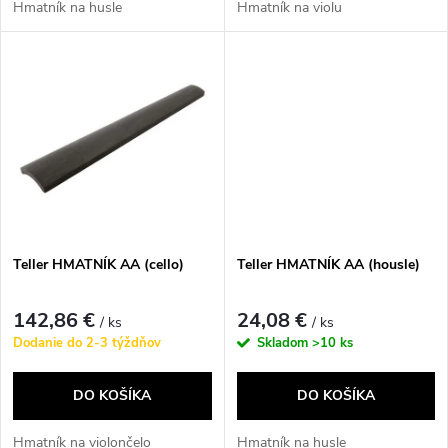
d
Hmatník na husle
Hmatník na violu
d
u
u
k
k
t
t
o
o
v
Teller HMATNÍK AA (cello)
Teller HMATNÍK AA (housle)
v
142,86 €
24,08 €
/ ks
/ ks
Dodanie do 2-3 týždňov
Skladom
>10 ks
DO KOŠÍKA
DO KOŠÍKA
Hmatník na violončelo
Hmatník na husle