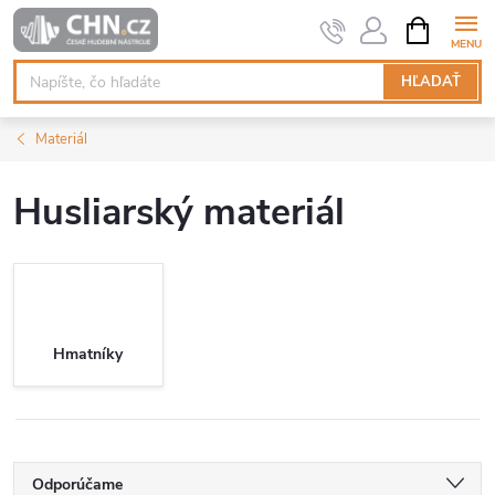
Prejsť
NÁKUPN
KOŠÍK
na
obsah
HĽADAŤ
Materiál
Husliarský materiál
Hmatníky
R
Odporúčame