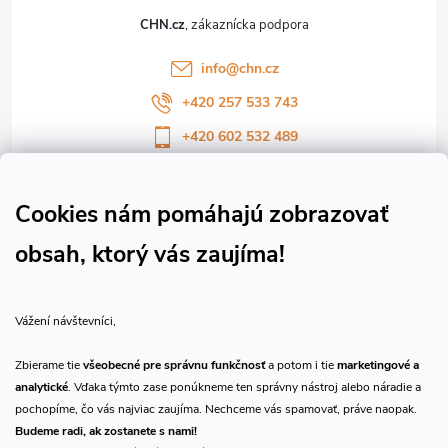
t
CHN.cz
i
info
@
chn.cz
e
+420 257 533 743
+420 602 532 489
Sledujte nás na Facebooku
Sledujte náš vlog CHN_CZ
Cookies nám pomáhajú zobrazovať
obsah, ktorý vás zaujíma!
Vše o nákupu
Vážení návštevníci,
O nás
Zbierame tie
všeobecné pre správnu funkčnosť
a potom i tie
marketingové a
analytické
. Vďaka týmto zase ponúkneme ten správny nástroj alebo náradie a
Prijímame online platby
pochopíme, čo vás najviac zaujíma. Nechceme vás spamovať, práve naopak.
Budeme radi, ak zostanete s nami!