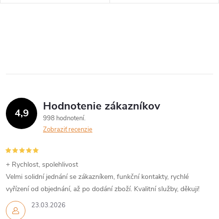
O
v
l
á
Hodnotenie zákazníkov
d
4,9
998 hodnotení
a
Zobraziť recenzie
c
i
+ Rychlost, spolehlivost
Velmi solidní jednání se zákazníkem, funkční kontakty, rychlé
e
vyřízení od objednání, až po dodání zboží. Kvalitní služby, děkuji!
p
23.03.2026