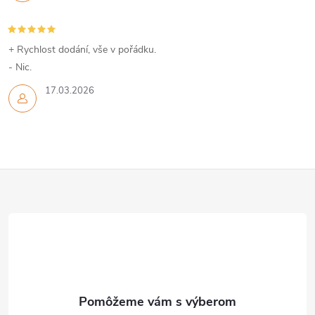
r
v
+ Rychlost dodání, vše v pořádku.
k
- Nic.
y
17.03.2026
v
ý
Z
p
i
á
s
p
u
ä