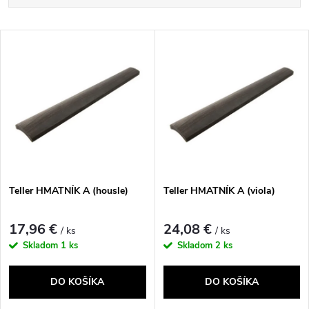
a
Najlacnejšie
V
Najdrahšie
d
ý
Najpredávanejšie
e
p
Abecedne
n
i
i
s
e
Teller HMATNÍK A (housle)
Teller HMATNÍK A (viola)
p
p
17,96 €
24,08 €
/ ks
/ ks
r
Skladom
1 ks
Skladom
2 ks
r
o
DO KOŠÍKA
DO KOŠÍKA
o