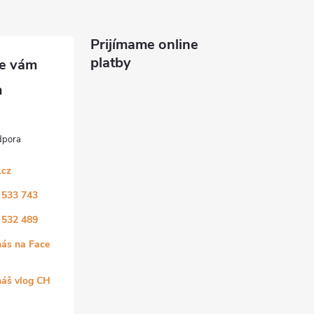
Prijímame online
platby
.cz
 533 743
 532 489
nás na Face
náš vlog CH