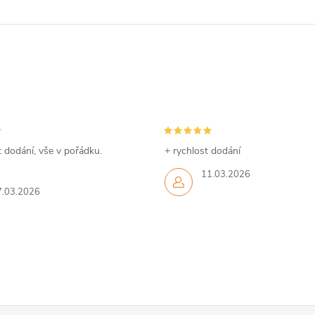
d
a
c
e
p
 dodání, vše v pořádku.
+ rychlost dodání
11.03.2026
7.03.2026
v
k
y
v