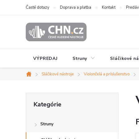
Prejsť
Časté dotazy
Doprava a platba
Kontakt
Predáv
na
obsah
VÝPREDAJ
Struny
Sláčikové ná
Sláčikové nástroje
Violončelá a príslušenstvo
Domov
B
Preskočiť
Kategórie
kategórie
o
F
Struny
č