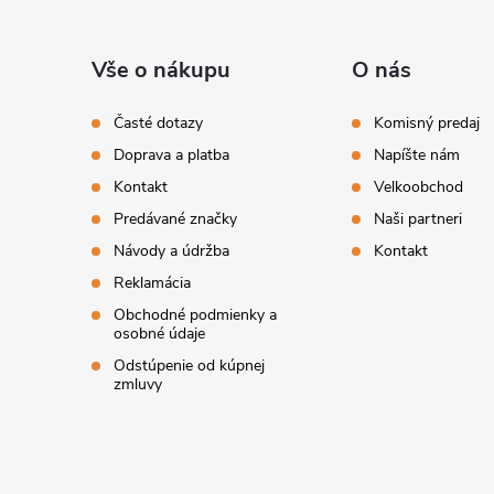
Z
á
Vše o nákupu
O nás
i
p
Časté dotazy
Komisný predaj
Doprava a platba
Napíšte nám
ä
Kontakt
Velkoobchod
t
Predávané značky
Naši partneri
Návody a údržba
Kontakt
i
Reklamácia
Obchodné podmienky a
e
osobné údaje
Odstúpenie od kúpnej
zmluvy