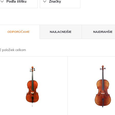
Podľa štítku
Značky
R
ODPORÚČAME
NAJLACNEJŠIE
NAJDRAHŠIE
a
2
položiek celkom
d
V
e
ý
n
p
e
s