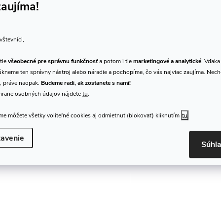
zaujíma!
Akordkvint ARS MUSIC
Akordkvint ARS MUS
model 2/028 (3/4)
model 2/028 (4/4)
vštevníci,
2 448,57 €
2 652,65 €
DO KOŠÍKA
/ ks
/ ks
DO
Dodanie na dotaz
Dodanie do 2-3
tie
všeobecné pre správnu funkčnosť
a potom i tie
marketingové a analytické
. Vďaka
týždňov
kneme ten správny nástroj alebo náradie a pochopíme, čo vás najviac zaujíma. Nec
, práve naopak.
Budeme radi, ak zostanete s nami!
Violončelo
Violončelo
hrane osobných údajov nájdete
tu
.
Kód:
311960
e môžete všetky voliteľné cookies aj odmietnuť (blokovať) kliknutím
tu
avenie
Súhl