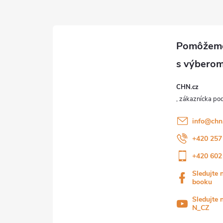
ý
p
s
u
CHN.cz
info
@
chn
+420 257
+420 602
Sledujte 
booku
Sledujte 
N_CZ