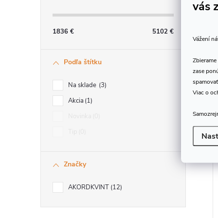
vás 
1836
€
5102
€
Vážení ná
Zbierame 
Podľa štítku
zase ponú
spamovať
Na sklade
3
Viac o oc
Akcia
1
Samozrejm
Novinka
0
Tip
0
Nast
Značky
AKORDKVINT
12