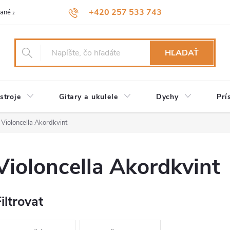
+420 257 533 743
ané značky
Návody a údržba
Reklamácia
Obchodné podmienk
HĽADAŤ
stroje
Gitary a ukulele
Dychy
Prí
Violoncella Akordkvint
Violoncella Akordkvint
iltrovat