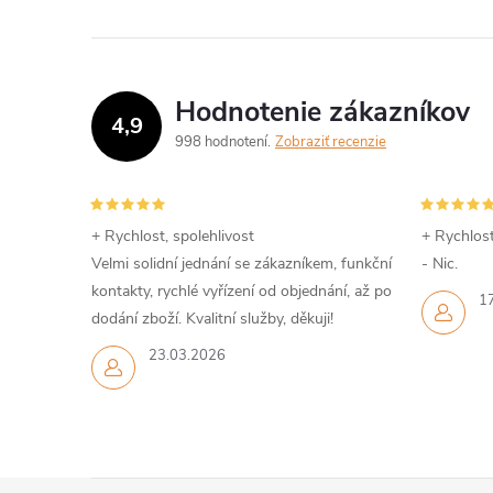
Hodnotenie zákazníkov
4,9
998 hodnotení
Zobraziť recenzie
i
+ Rychlost, spolehlivost
+ Rychlost
Velmi solidní jednání se zákazníkem, funkční
- Nic.
r
kontakty, rychlé vyřízení od objednání, až po
1
dodání zboží. Kvalitní služby, děkuji!
23.03.2026