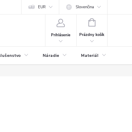
y a osobné údaje
EUR
Odstúpenie od kúpnej zmluvy
Slovenčina
NÁKUPNÝ
KOŠÍK
Prázdny košík
Prihlásenie
slušenstvo
Náradie
Materiál
Dets