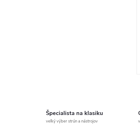
Špecialista na klasiku
l
veľký výber strún a nástrojov
v