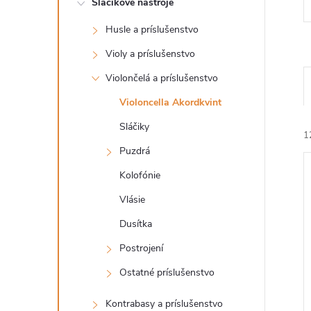
Sláčikové nástroje
n
Husle a príslušenstvo
ý
Violy a príslušenstvo
p
Violončelá a príslušenstvo
Violoncella Akordkvint
a
Sláčiky
1
n
Puzdrá
Kolofónie
e
Vlásie
l
Dusítka
i
Postrojení
i
Ostatné príslušenstvo
Kontrabasy a príslušenstvo