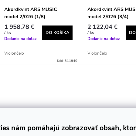
Akordkvint ARS MUSIC
Akordkvint ARS MUS
model 2/026 (1/8)
model 2/026 (3/4)
1 958,78 €
2 122,04 €
DO KOŠÍKA
DO
/ ks
/ ks
Dodanie na dotaz
Dodanie na dotaz
Violončelo
Violončelo
Kód:
311940
ies nám pomáhajú zobrazovať obsah, kto