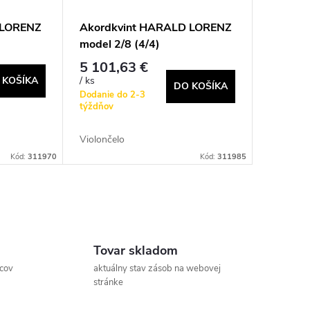
 LORENZ
Akordkvint HARALD LORENZ
model 2/8 (4/4)
5 101,63 €
 KOŠÍKA
/ ks
DO KOŠÍKA
Dodanie do 2-3
týždňov
Violončelo
Kód:
311970
Kód:
311985
Tovar skladom
ncov
aktuálny stav zásob na webovej
stránke