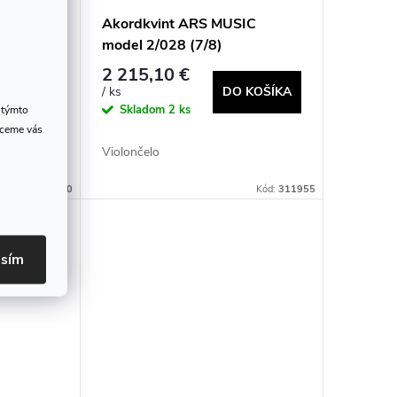
IC
Akordkvint ARS MUSIC
model 2/028 (7/8)
2 215,10 €
DO KOŠÍKA
/ ks
 KOŠÍKA
Skladom
2 ks
 týmto
hceme vás
Violončelo
Kód:
311950
Kód:
311955
asím