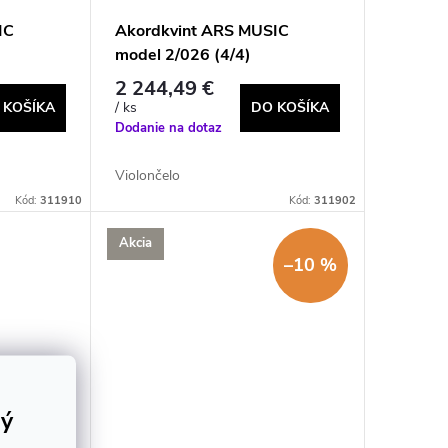
IC
Akordkvint ARS MUSIC
model 2/026 (4/4)
2 244,49 €
 KOŠÍKA
DO KOŠÍKA
/ ks
Dodanie na dotaz
Violončelo
Kód:
311910
Kód:
311902
Akcia
–10 %
rý