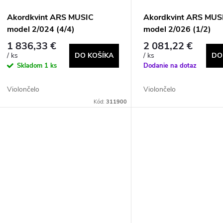
p
p
Akordkvint ARS MUSIC
Akordkvint ARS MUS
r
model 2/024 (4/4)
model 2/026 (1/2)
r
1 836,33 €
2 081,22 €
o
DO KOŠÍKA
DO
/ ks
/ ks
o
Skladom
1 ks
Dodanie na dotaz
d
d
Violončelo
Violončelo
u
Kód:
311900
u
k
k
t
t
o
o
v
v