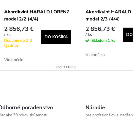
Akordkvint HARALD LORENZ
Akordkvint HARALD
model 2/2 (4/4)
model 2/3 (4/4)
2 856,73 €
2 856,73 €
DO
/ ks
/ ks
DO KOŠÍKA
Dodanie do 2-3
Skladom
1 ks
týždňov
Violončelo
Violončelo
Kód:
311965
O
v
Odborné poradenstvo
Náradie
iac ako 30 rokov skúseností
pre profesionálov aj nadše
á