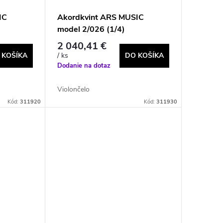
IC
Akordkvint ARS MUSIC
model 2/026 (1/4)
2 040,41 €
 KOŠÍKA
DO KOŠÍKA
/ ks
Dodanie na dotaz
Violončelo
Kód:
311920
Kód:
311930