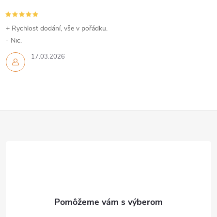
v
ý
+ Rychlost dodání, vše v pořádku.
- Nic.
p
17.03.2026
i
s
u
Z
á
p
ä