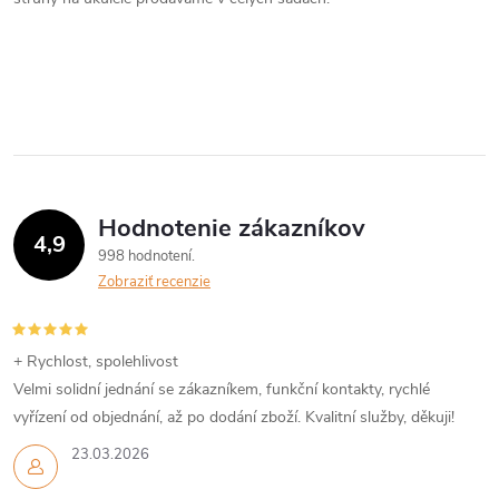
t
á
o
o
d
v
v
a
c
i
Hodnotenie zákazníkov
4,9
e
998 hodnotení
Zobraziť recenzie
p
r
+ Rychlost, spolehlivost
v
Velmi solidní jednání se zákazníkem, funkční kontakty, rychlé
vyřízení od objednání, až po dodání zboží. Kvalitní služby, děkuji!
k
23.03.2026
y