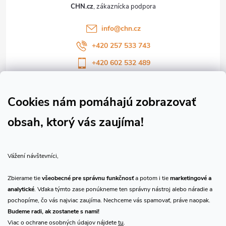
t
CHN.cz
i
info
@
chn.cz
e
+420 257 533 743
+420 602 532 489
Sledujte nás na Facebooku
Sledujte náš vlog CHN_CZ
Cookies nám pomáhajú zobrazovať
obsah, ktorý vás zaujíma!
Vše o nákupu
Vážení návštevníci,
O nás
Zbierame tie
všeobecné pre správnu funkčnosť
a potom i tie
marketingové a
analytické
. Vďaka týmto zase ponúkneme ten správny nástroj alebo náradie a
Prijímame online platby
pochopíme, čo vás najviac zaujíma. Nechceme vás spamovať, práve naopak.
Budeme radi, ak zostanete s nami!
Viac o ochrane osobných údajov nájdete
tu
.