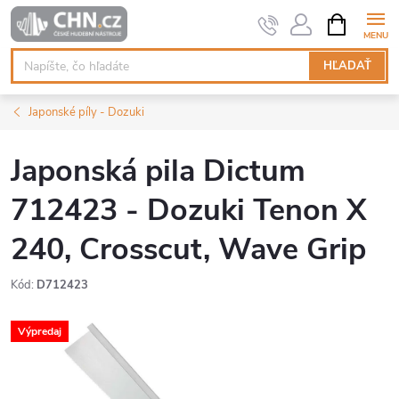
Prejsť
NÁKUPN
KOŠÍK
na
obsah
HĽADAŤ
Japonské píly - Dozuki
Japonská pila Dictum
712423 - Dozuki Tenon X
240, Crosscut, Wave Grip
Kód:
D712423
Výpredaj