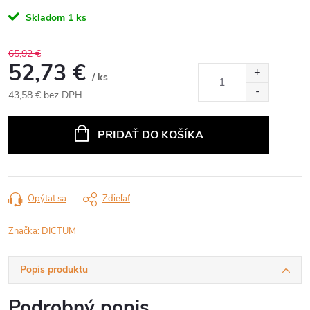
Skladom
1 ks
65,92 €
52,73 €
/ ks
43,58 € bez DPH
Jednotková
cena:
PRIDAŤ DO KOŠÍKA
Opýtať sa
Zdieľať
Značka:
DICTUM
Popis produktu
Podrobný popis