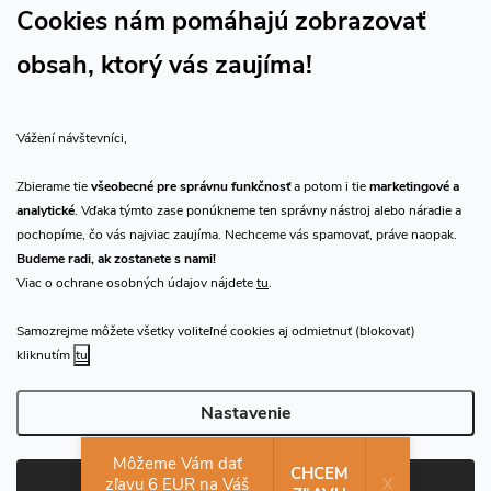
Sledujte náš vlog CHN_CZ
Cookies nám pomáhajú zobrazovať
obsah, ktorý vás zaujíma!
Vše o nákupu
Vážení návštevníci,
O nás
Zbierame tie
všeobecné pre správnu funkčnosť
a potom i tie
marketingové a
analytické
. Vďaka týmto zase ponúkneme ten správny nástroj alebo náradie a
Prijímame online platby
pochopíme, čo vás najviac zaujíma. Nechceme vás spamovať, práve naopak.
Budeme radi, ak zostanete s nami!
Viac o ochrane osobných údajov nájdete
tu
.
Samozrejme môžete všetky voliteľné cookies aj odmietnuť (blokovať)
Predajňa Praha
kliknutím
tu
Nastavenie
Copyright 2026
CHN.cz
. Všetky práva vyhradené.
Upraviť nastavenie
cookies
Môžeme Vám dať
CHCEM
zľavu 6 EUR na Váš
X
Súhlasím