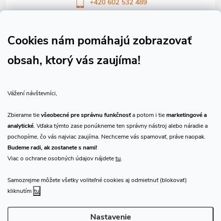
+420 602 532 489
Sledujte nás na Facebooku
Sledujte náš vlog CHN_CZ
Cookies nám pomáhajú zobrazovať
obsah, ktorý vás zaujíma!
Vše o nákupu
Vážení návštevníci,
O nás
Zbierame tie
všeobecné pre správnu funkčnosť
a potom i tie
marketingové a
analytické
. Vďaka týmto zase ponúkneme ten správny nástroj alebo náradie a
Prijímame online platby
pochopíme, čo vás najviac zaujíma. Nechceme vás spamovať, práve naopak.
Budeme radi, ak zostanete s nami!
Viac o ochrane osobných údajov nájdete
tu
.
Samozrejme môžete všetky voliteľné cookies aj odmietnuť (blokovať)
Predajňa Praha
kliknutím
tu
Nastavenie