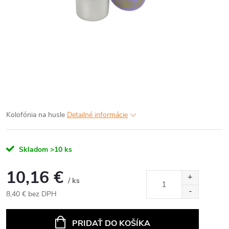
Kolofónia na husle
Detailné informácie
Skladom
>10 ks
10,16 €
/ ks
8,40 € bez DPH
Jednotková
cena:
PRIDAŤ DO KOŠÍKA