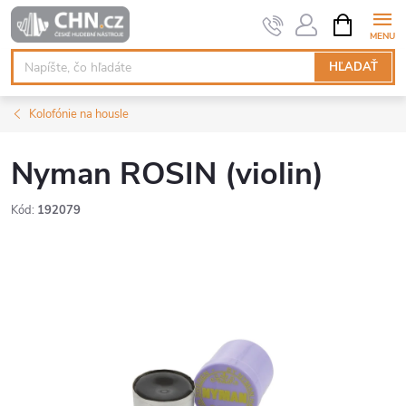
Prejsť
NÁKUPN
KOŠÍK
na
obsah
HĽADAŤ
Kolofónie na housle
Nyman ROSIN (violin)
Kód:
192079