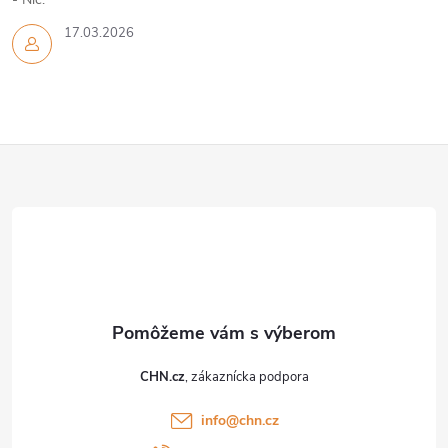
17.03.2026
Z
á
p
ä
t
CHN.cz
i
info
@
chn.cz