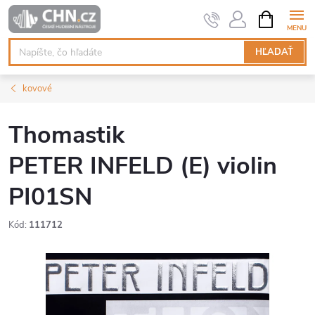
Prejsť
NÁKUPN
KOŠÍK
na
obsah
HĽADAŤ
kovové
Thomastik
PETER INFELD (E) violin
PI01SN
Kód:
111712