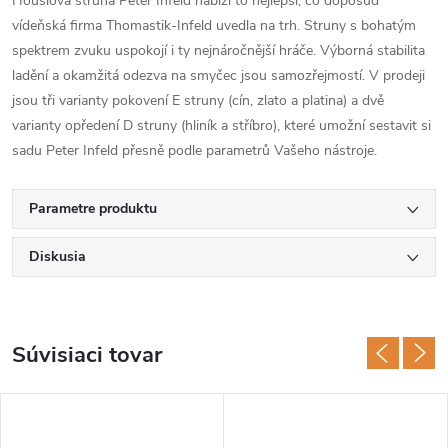
Houslová struna Peter Infeld nabízí to nejlepší, co doposud
vídeňská firma Thomastik-Infeld uvedla na trh. Struny s bohatým
spektrem zvuku uspokojí i ty nejnáročnější hráče. Výborná stabilita
ladění a okamžitá odezva na smyčec jsou samozřejmostí. V prodeji
jsou tři varianty pokovení E struny (cín, zlato a platina) a dvě
varianty opředení D struny (hliník a stříbro), které umožní sestavit si
sadu Peter Infeld přesně podle parametrů Vašeho nástroje.
Parametre produktu
Diskusia
Súvisiaci tovar