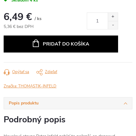
Skladom
4 ks
6,49 €
/ ks
5,36 € bez DPH
Jednotková
cena:
PRIDAŤ DO KOŠÍKA
Opýtať sa
Zdieľať
Značka:
THOMASTIK-INFELD
Popis produktu
Podrobný popis