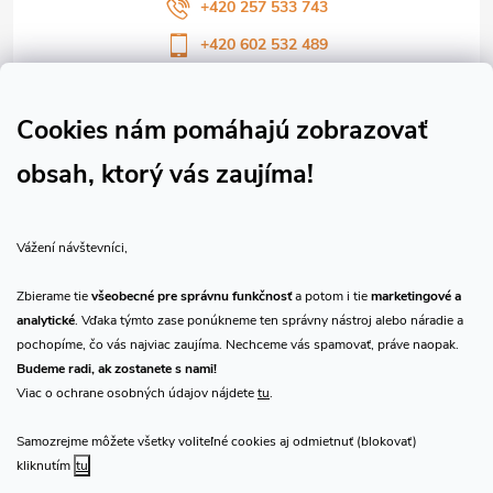
e
+420 257 533 743
+420 602 532 489
Sledujte nás na Facebooku
Sledujte náš vlog CHN_CZ
Cookies nám pomáhajú zobrazovať
obsah, ktorý vás zaujíma!
Vše o nákupu
Vážení návštevníci,
O nás
Zbierame tie
všeobecné pre správnu funkčnosť
a potom i tie
marketingové a
analytické
. Vďaka týmto zase ponúkneme ten správny nástroj alebo náradie a
Prijímame online platby
pochopíme, čo vás najviac zaujíma. Nechceme vás spamovať, práve naopak.
Budeme radi, ak zostanete s nami!
Viac o ochrane osobných údajov nájdete
tu
.
Samozrejme môžete všetky voliteľné cookies aj odmietnuť (blokovať)
Predajňa Praha
kliknutím
tu