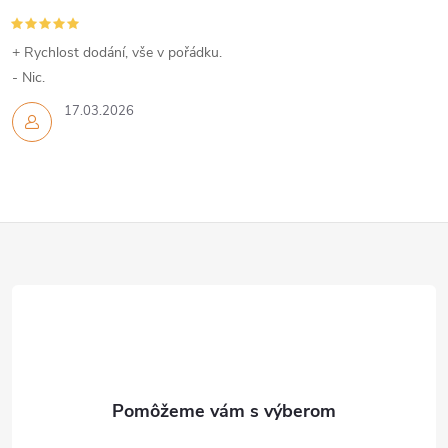
+ Rychlost dodání, vše v pořádku.
- Nic.
17.03.2026
Z
á
p
ä
t