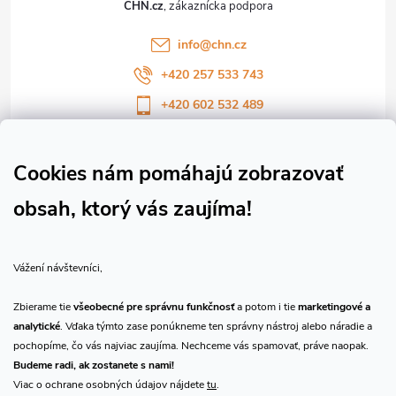
CHN.cz
i
info
@
chn.cz
e
+420 257 533 743
+420 602 532 489
Sledujte nás na Facebooku
Sledujte náš vlog CHN_CZ
Cookies nám pomáhajú zobrazovať
obsah, ktorý vás zaujíma!
Vše o nákupu
Vážení návštevníci,
O nás
Zbierame tie
všeobecné pre správnu funkčnosť
a potom i tie
marketingové a
analytické
. Vďaka týmto zase ponúkneme ten správny nástroj alebo náradie a
Prijímame online platby
pochopíme, čo vás najviac zaujíma. Nechceme vás spamovať, práve naopak.
Budeme radi, ak zostanete s nami!
Viac o ochrane osobných údajov nájdete
tu
.