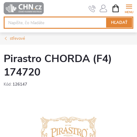
Prejsť
NÁKUPN
KOŠÍK
na
obsah
HĽADAŤ
střevové
Pirastro CHORDA (F4)
174720
Kód:
126147