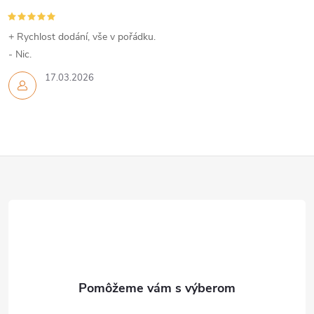
+ Rychlost dodání, vše v pořádku.
- Nic.
17.03.2026
Z
á
p
ä
t