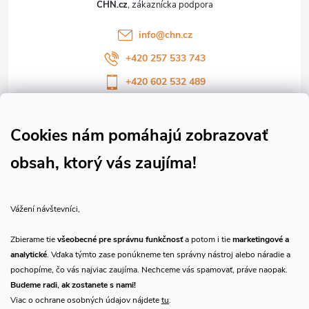
CHN.cz
i
info
@
chn.cz
e
+420 257 533 743
+420 602 532 489
Sledujte nás na Facebooku
Sledujte náš vlog CHN_CZ
Cookies nám pomáhajú zobrazovať
obsah, ktorý vás zaujíma!
Vše o nákupu
Vážení návštevníci,
O nás
Zbierame tie
všeobecné pre správnu funkčnosť
a potom i tie
marketingové a
analytické
. Vďaka týmto zase ponúkneme ten správny nástroj alebo náradie a
Prijímame online platby
pochopíme, čo vás najviac zaujíma. Nechceme vás spamovať, práve naopak.
Budeme radi, ak zostanete s nami!
Viac o ochrane osobných údajov nájdete
tu
.