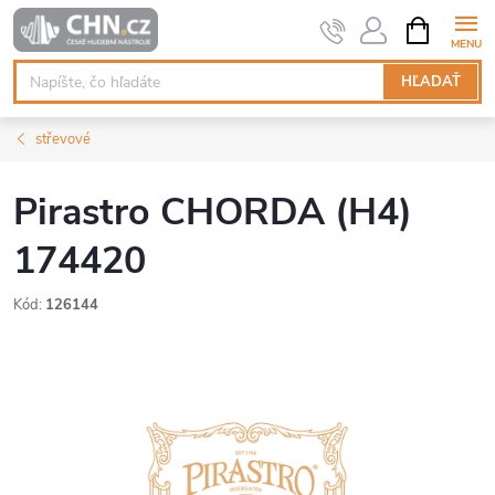
Prejsť
NÁKUPN
KOŠÍK
na
obsah
HĽADAŤ
střevové
Pirastro CHORDA (H4)
174420
Kód:
126144