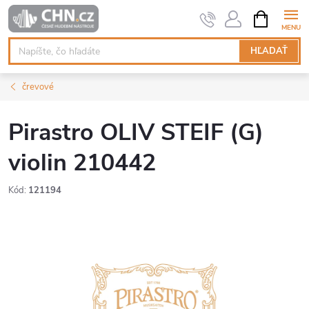
Prejsť
NÁKUPN
KOŠÍK
na
obsah
HĽADAŤ
črevové
Pirastro OLIV STEIF (G)
violin 210442
Kód:
121194