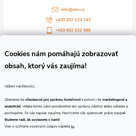
i
info
@
chn.cz
e
+420 257 533 743
+420 602 532 489
Sledujte nás na Facebooku
Sledujte náš vlog CHN_CZ
Cookies nám pomáhajú zobrazovať
obsah, ktorý vás zaujíma!
Vše o nákupu
Vážení návštevníci,
O nás
Zbierame tie
všeobecné pre správnu funkčnosť
a potom i tie
marketingové a
analytické
. Vďaka týmto zase ponúkneme ten správny nástroj alebo náradie a
Prijímame online platby
pochopíme, čo vás najviac zaujíma. Nechceme vás spamovať, práve naopak.
Budeme radi, ak zostanete s nami!
Viac o ochrane osobných údajov nájdete
tu
.