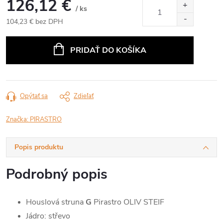
126,12 €
/ ks
104,23 € bez DPH
Jednotková
cena:
PRIDAŤ DO KOŠÍKA
Opýtať sa
Zdieľať
Značka:
PIRASTRO
Popis produktu
Podrobný popis
Houslová struna
G
Pirastro OLIV STEIF
Jádro: střevo