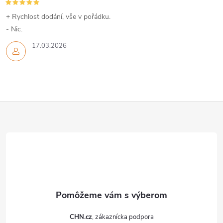
+ Rychlost dodání, vše v pořádku.
- Nic.
17.03.2026
Z
á
p
ä
t
CHN.cz