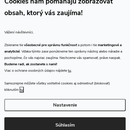
Cookies nám pomáhajú zobrazovať
obsah, ktorý vás zaujíma!
Vše o nákupu
Vážení návštevníci,
O nás
Zbierame tie
všeobecné pre správnu funkčnosť
a potom i tie
marketingové a
analytické
. Vďaka týmto zase ponúkneme ten správny nástroj alebo náradie a
Prijímame online platby
pochopíme, čo vás najviac zaujíma. Nechceme vás spamovať, práve naopak.
Budeme radi, ak zostanete s nami!
Viac o ochrane osobných údajov nájdete
tu
.
Samozrejme môžete všetky voliteľné cookies aj odmietnuť (blokovať)
Predajňa Praha
kliknutím
tu
Nastavenie
Copyright 2026
CHN.cz
. Všetky práva vyhradené.
Upraviť nastavenie
cookies
Súhlasím
Vytvoril Shoptet