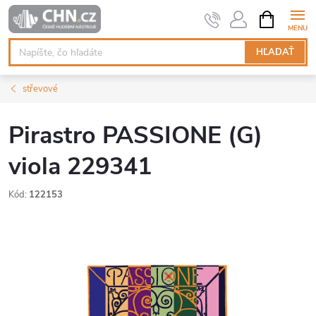
Prejsť
NÁKUPN
KOŠÍK
na
obsah
HĽADAŤ
střevové
Pirastro PASSIONE (G)
viola 229341
Kód:
122153