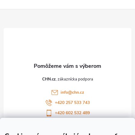
Z
á
p
ä
t
CHN.cz
i
info
@
chn.cz
e
+420 257 533 743
+420 602 532 489
Sledujte nás na Facebooku
Sledujte náš vlog CHN_CZ