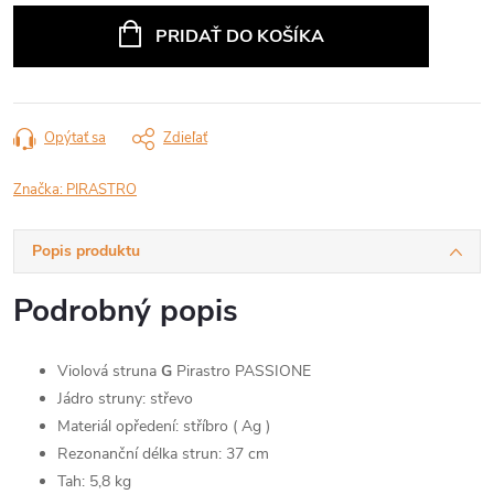
cena:
PRIDAŤ DO KOŠÍKA
Opýtať sa
Zdieľať
Značka:
PIRASTRO
Popis produktu
Podrobný popis
Violová struna
G
Pirastro PASSIONE
Jádro struny: střevo
Materiál opředení: stříbro ( Ag )
Rezonanční délka strun: 37 cm
Tah: 5,8 kg