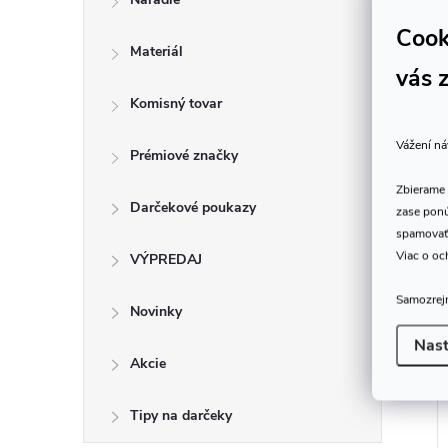
Cook
Materiál
vás 
Komisný tovar
Vážení ná
Prémiové značky
Zbierame 
Darčekové poukazy
zase ponú
spamovať
Viac o oc
VÝPREDAJ
Samozrejm
 PRO WINDER
Savarez MICROFIBER
Novinky
CARE CLOTH
Nast
10,16 €
Akcie
DO KOŠÍKA
 ks
Dodanie do 1-2
DO KOŠÍKA
týždňov
Tipy na darčeky
Kód:
650125
Kód:
174020