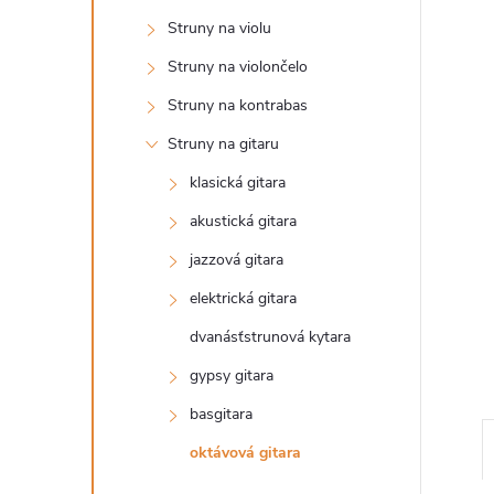
n
Struny na violu
ý
Struny na violončelo
Struny na kontrabas
p
Struny na gitaru
a
klasická gitara
akustická gitara
n
jazzová gitara
e
elektrická gitara
dvanásťstrunová kytara
l
gypsy gitara
basgitara
oktávová gitara