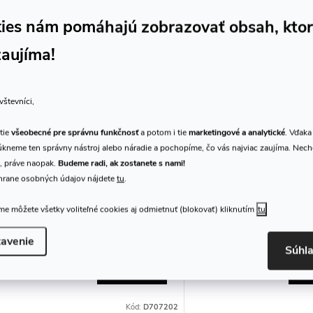
ies nám pomáhajú zobrazovať obsah, kto
zaujíma!
vštevníci,
tie
všeobecné pre správnu funkčnosť
a potom i tie
marketingové a analytické
. Vďaka
kneme ten správny nástroj alebo náradie a pochopíme, čo vás najviac zaujíma. Nec
, práve naopak.
Budeme radi, ak zostanete s nami!
hrane osobných údajov nájdete
tu
.
e môžete všetky voliteľné cookies aj odmietnuť (blokovať) kliknutím
tu
Dictum 707202 - Klička na
Dictum 408034 - H
kytarovou mechaniku
guitar
avenie
Súhl
6,08 €
10,29 €
DO KOŠÍKA
DO
Skladom
4 ks
Skladom
5 ks
Kód:
D707202