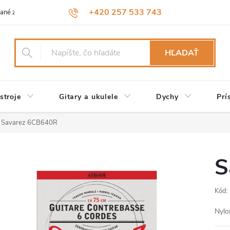
+420 257 533 743
ané značky
Návody a údržba
Reklamácia
Obchodné podmienk
HĽADAŤ
stroje
Gitary a ukulele
Dychy
Prí
Savarez 6CB640R
S
Kód:
Nylo