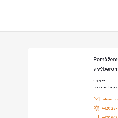
CHN.cz
info
@
chn
+420 257
+420 602