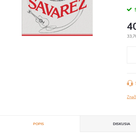
4
33,7
Jedn
cena
Znač
POPIS
DISKUSIA