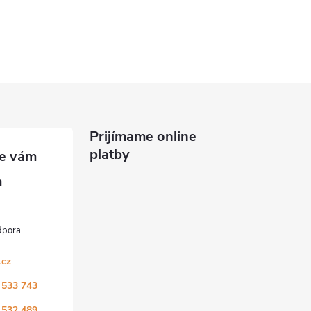
Prijímame online
platby
.cz
 533 743
 532 489