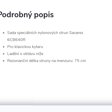
Podrobný popis
Sada speciálních nylonových strun Savarez
6CB640R
Pro klasickou kytaru
Ladění o oktávu níže
Rezonanční délka struny na menzuru: 75 cm
Súvisiaci t