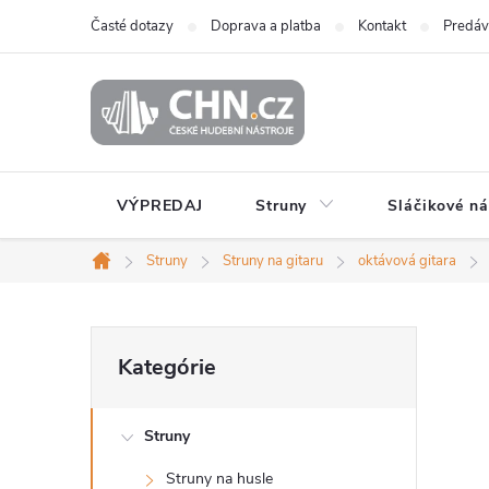
Prejsť
Časté dotazy
Doprava a platba
Kontakt
Predáv
na
obsah
VÝPREDAJ
Struny
Sláčikové ná
Struny
Struny na gitaru
oktávová gitara
Domov
B
Preskočiť
Kategórie
kategórie
o
Struny
č
Struny na husle