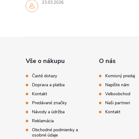
23.03.2026
Z
á
Vše o nákupu
O nás
p
Časté dotazy
Komisný predaj
Doprava a platba
Napíšte nám
ä
Kontakt
Velkoobchod
t
Predávané značky
Naši partneri
Návody a údržba
Kontakt
i
Reklamácia
Obchodné podmienky a
e
osobné údaje