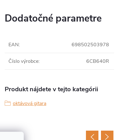
Dodatočné parametre
EAN
:
698502503978
Číslo výrobce
:
6CB640R
Produkt nájdete v tejto kategórii
oktávová gitara
ovar