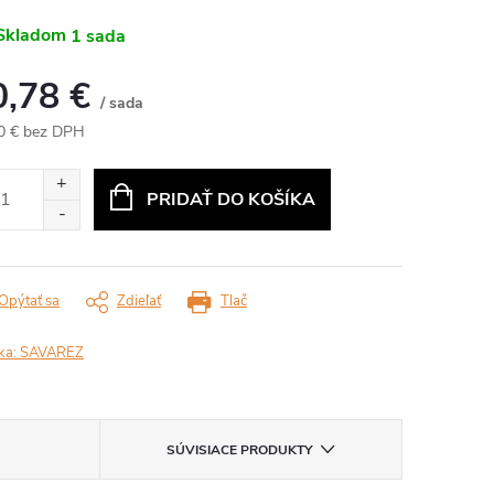
Skladom
1 sada
0,78 €
/ sada
0 € bez DPH
otková
:
PRIDAŤ DO KOŠÍKA
Opýtať sa
Zdieľať
Tlač
ka:
SAVAREZ
SÚVISIACE PRODUKTY