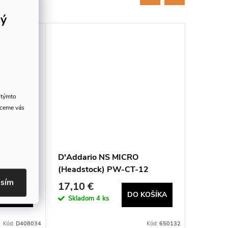
rý
 týmto
hceme vás
UMITRON
D'Addario NS MICRO
D'Adda
(Headstock) PW-CT-12
DP000
asím
17,10 €
13,43 
 KOŠÍKA
DO KOŠÍKA
Skladom
4 ks
Sklad
Kód:
D408034
Kód:
650132