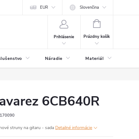
y a osobné údaje
EUR
Odstúpenie od kúpnej zmluvy
Slovenčina
NÁKUPNÝ
KOŠÍK
Prázdny košík
Prihlásenie
slušenstvo
Náradie
Materiál
Dets
avarez 6CB640R
170090
nové struny na gitaru - sada
Detailné informácie