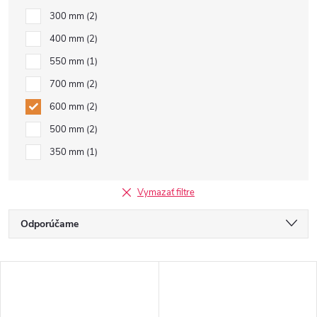
300 mm
2
400 mm
2
550 mm
1
700 mm
2
600 mm
2
500 mm
2
350 mm
1
Vymazať filtre
R
Odporúčame
a
Najlacnejšie
V
Najdrahšie
d
ý
Najpredávanejšie