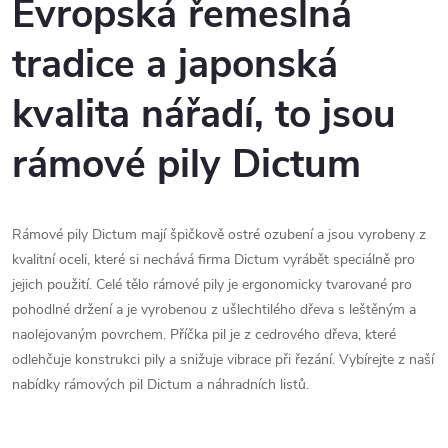
v
Evropská řemeslná
k
t
l
tradice a japonská
t
á
o
kvalita nářadí, to jsou
o
d
v
rámové pily Dictum
v
a
c
Rámové pily Dictum mají špičkově ostré ozubení a jsou vyrobeny z
i
kvalitní oceli, které si nechává firma Dictum vyrábět speciálně pro
e
jejich použití. Celé tělo rámové pily je ergonomicky tvarované pro
pohodlné držení a je vyrobenou z ušlechtilého dřeva s leštěným a
p
naolejovaným povrchem. Příčka pil je z cedrového dřeva, které
r
odlehčuje konstrukci pily a snižuje vibrace při řezání. Vybírejte z naší
nabídky rámových pil Dictum a náhradních listů.
v