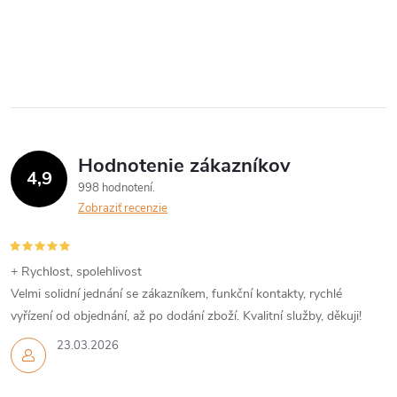
k
y
v
ý
p
Hodnotenie zákazníkov
i
4,9
998 hodnotení
s
Zobraziť recenzie
u
+ Rychlost, spolehlivost
Velmi solidní jednání se zákazníkem, funkční kontakty, rychlé
vyřízení od objednání, až po dodání zboží. Kvalitní služby, děkuji!
23.03.2026