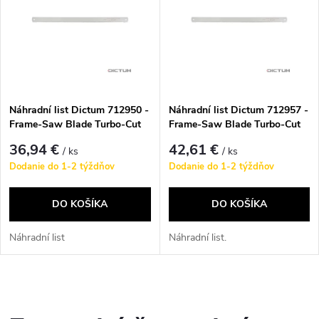
e
p
Abecedne
n
i
i
s
e
Náhradní list Dictum 712950 -
Náhradní list Dictum 712957 -
Frame-Saw Blade Turbo-Cut
Frame-Saw Blade Turbo-Cut
p
600, Crosscut
600, Universal
p
36,94 €
42,61 €
/ ks
/ ks
r
Dodanie do 1-2 týždňov
Dodanie do 1-2 týždňov
r
o
DO KOŠÍKA
DO KOŠÍKA
o
d
Náhradní list
Náhradní list.
d
u
u
O
k