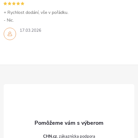
+ Rychlost dodání, vše v pořádku.
- Nic.
17.03.2026
Z
á
p
ä
t
CHN.cz