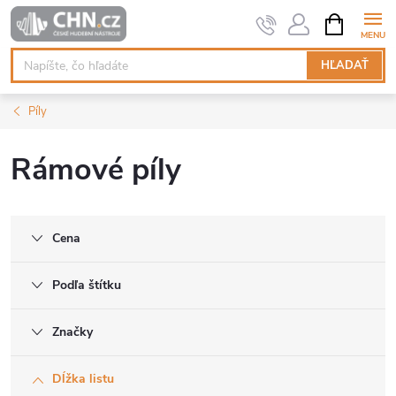
Prejsť
NÁKUPN
KOŠÍK
na
obsah
HĽADAŤ
Píly
Rámové píly
Cena
Podľa štítku
Značky
Dĺžka listu