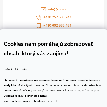
i
info
@
chn.cz
e
+420 257 533 743
+420 602 532 489
Sledujte nás na Facebooku
Sledujte náš vlog CHN_CZ
Cookies nám pomáhajú zobrazovať
obsah, ktorý vás zaujíma!
Vše o nákupu
Vážení návštevníci,
O nás
Zbierame tie
všeobecné pre správnu funkčnosť
a potom i tie
marketingové a
analytické
. Vďaka týmto zase ponúkneme ten správny nástroj alebo náradie a
Prijímame online platby
pochopíme, čo vás najviac zaujíma. Nechceme vás spamovať, práve naopak.
Budeme radi, ak zostanete s nami!
Viac o ochrane osobných údajov nájdete
tu
.