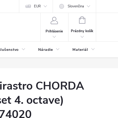
y a osobné údaje
EUR
Odstúpenie od kúpnej zmluvy
Slovenčina
NÁKUPNÝ
KOŠÍK
Prázdny košík
Prihlásenie
slušenstvo
Náradie
Materiál
Dets
irastro CHORDA
set 4. octave)
74020