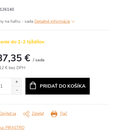
126140
ny na hafru - sada
Detailné informácie
anie do 1-2 týždňov
87,35 €
/ sada
12 € bez DPH
otková
:
PRIDAŤ DO KOŠÍKA
Opýtať sa
Zdieľať
Tlač
ka:
PIRASTRO