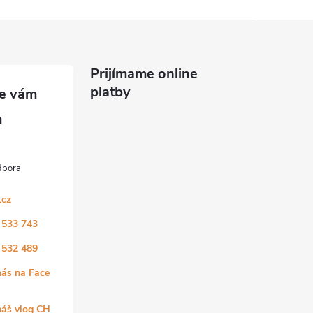
Prijímame online
platby
.cz
 533 743
 532 489
nás na Face
náš vlog CH