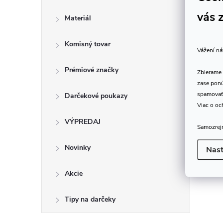
vás 
Materiál
Komisný tovar
Vážení ná
Prémiové značky
Zbierame 
zase ponú
spamovať
Darčekové poukazy
Viac o oc
VÝPREDAJ
Samozrejm
Novinky
Nast
Akcie
Tipy na darčeky