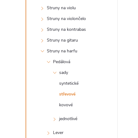
n
Struny na violu
ý
Struny na violončelo
Struny na kontrabas
p
Struny na gitaru
a
Struny na harfu
Pedálová
n
sady
e
syntetické
střevové
l
kovové
jednotlivé
Lever