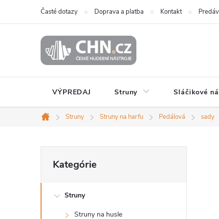
Prejsť
Časté dotazy
Doprava a platba
Kontakt
Predáv
na
obsah
VÝPREDAJ
Struny
Sláčikové ná
Struny
Struny na harfu
Pedálová
sady
Domov
B
Preskočiť
Kategórie
kategórie
o
Struny
č
Struny na husle