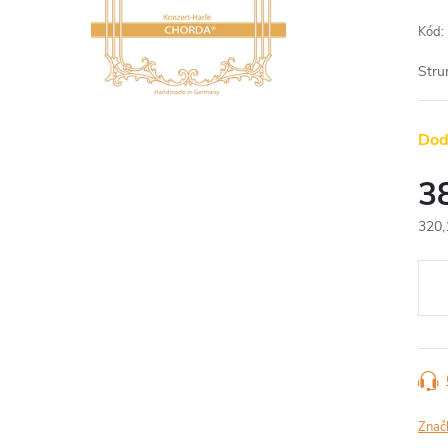
Kód:
Stru
Dod
3
320,
Jedn
cena
Znač