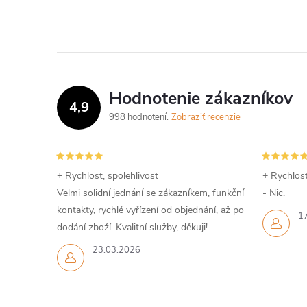
Hodnotenie zákazníkov
4,9
998 hodnotení
Zobraziť recenzie
+ Rychlost, spolehlivost
+ Rychlost
Velmi solidní jednání se zákazníkem, funkční
- Nic.
kontakty, rychlé vyřízení od objednání, až po
1
dodání zboží. Kvalitní služby, děkuji!
23.03.2026