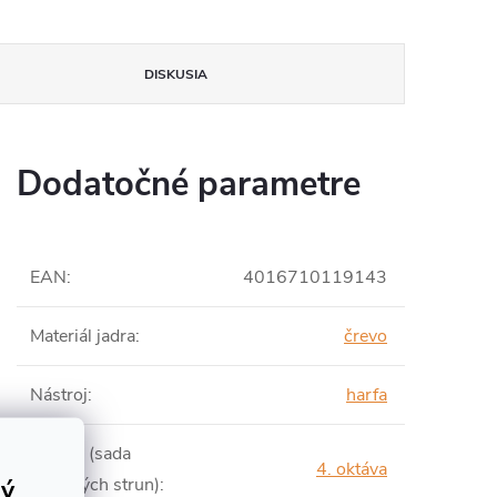
DISKUSIA
Dodatočné parametre
EAN
:
4016710119143
Materiál jadra
:
črevo
Nástroj
:
harfa
Oktáva (sada
4. oktáva
rý
harfových strun)
: