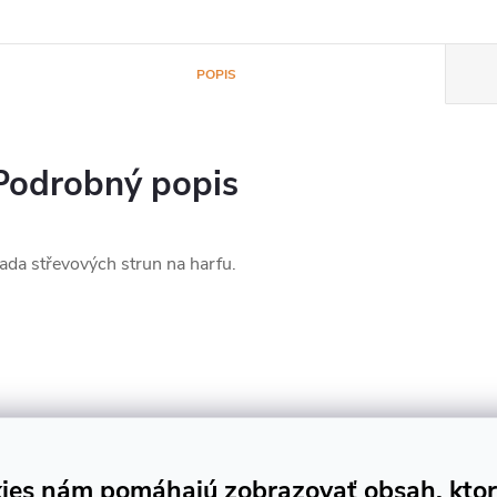
POPIS
Podrobný popis
ada střevových strun na harfu.
ies nám pomáhajú zobrazovať obsah, kto