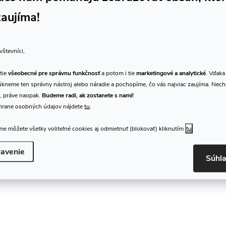
zaujíma!
vštevníci,
tie
všeobecné pre správnu funkčnosť
a potom i tie
marketingové a analytické
. Vďaka
kneme ten správny nástroj alebo náradie a pochopíme, čo vás najviac zaujíma. Nec
, práve naopak.
Budeme radi, ak zostanete s nami!
hrane osobných údajov nájdete
tu
.
e môžete všetky voliteľné cookies aj odmietnuť (blokovať) kliknutím
tu
avenie
Súhl