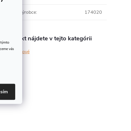
Číslo výrobce
:
174020
Produkt nájdete v tejto kategórii
 týmto
hceme vás
střevové
asím