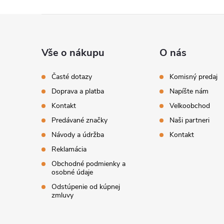
Z
á
Vše o nákupu
O nás
p
Časté dotazy
Komisný predaj
Doprava a platba
Napíšte nám
ä
Kontakt
Velkoobchod
t
Predávané značky
Naši partneri
Návody a údržba
Kontakt
i
Reklamácia
Obchodné podmienky a
e
osobné údaje
Odstúpenie od kúpnej
zmluvy