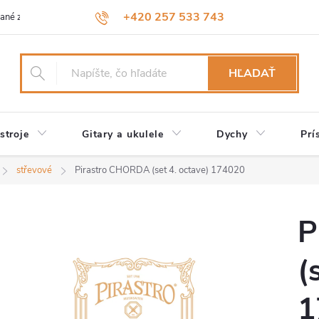
+420 257 533 743
ané značky
Návody a údržba
Reklamácia
Obchodné podmienk
HĽADAŤ
stroje
Gitary a ukulele
Dychy
Prí
střevové
Pirastro CHORDA (set 4. octave) 174020
P
(
1