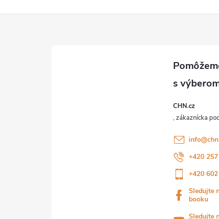
CHN.cz
info
@
chn
+420 257
+420 602
Sledujte 
booku
Sledujte 