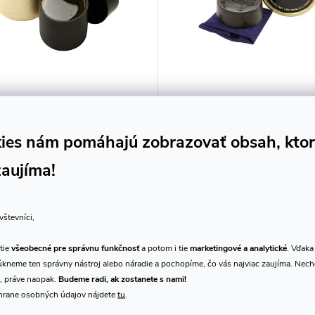
ein ROSIN (bass Soft)
Kolstein ROSIN (housle)
ies nám pomáhajú zobrazovať obsah, kto
9 €
21,18 €
/ ks
/ ks
DO KOŠÍKA
DO K
adom
9 ks
Skladom
1 ks
zaujíma!
nia na kontrabas
Kolofónia na husle
Kód:
D278011
Kó
vštevníci,
tie
všeobecné pre správnu funkčnosť
a potom i tie
marketingové a analytické
. Vďaka
kneme ten správny nástroj alebo náradie a pochopíme, čo vás najviac zaujíma. Nec
, práve naopak.
Budeme radi, ak zostanete s nami!
hrane osobných údajov nájdete
tu
.