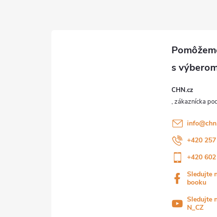
CHN.cz
info
@
chn
+420 257
+420 602
Sledujte 
booku
Sledujte 
N_CZ