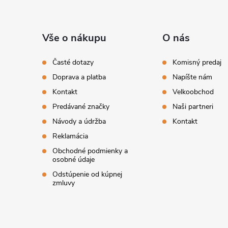
Z
y
v
á
Vše o nákupu
O nás
ý
p
Časté dotazy
Komisný predaj
p
Doprava a platba
Napíšte nám
ä
i
Kontakt
Velkoobchod
t
s
Predávané značky
Naši partneri
Návody a údržba
Kontakt
u
i
Reklamácia
Obchodné podmienky a
e
osobné údaje
Odstúpenie od kúpnej
zmluvy