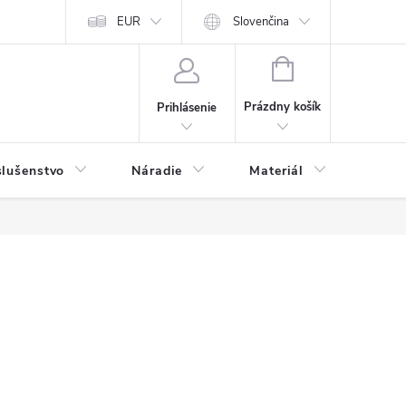
y a osobné údaje
EUR
Odstúpenie od kúpnej zmluvy
Slovenčina
NÁKUPNÝ
KOŠÍK
Prázdny košík
Prihlásenie
slušenstvo
Náradie
Materiál
Dets