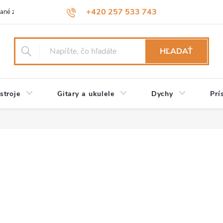
+420 257 533 743
ané značky
Návody a údržba
Reklamácia
Obchodné podmienk
HĽADAŤ
stroje
Gitary a ukulele
Dychy
Prí