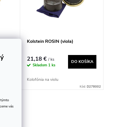
Kolstein ROSIN (viola)
rý
21,18 €
/ ks
OŠÍKA
DO KOŠÍKA
Skladom
1 ks
Kolofónia na violu
d:
D278001
Kód:
D278002
 týmto
hceme vás