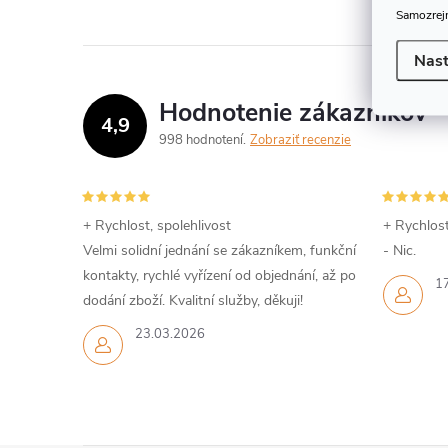
o
l
Samozrejm
o
v
á
Nast
v
d
Hodnotenie zákazníkov
4,9
a
998 hodnotení
Zobraziť recenzie
c
i
+ Rychlost, spolehlivost
+ Rychlost
Velmi solidní jednání se zákazníkem, funkční
- Nic.
e
kontakty, rychlé vyřízení od objednání, až po
1
p
dodání zboží. Kvalitní služby, děkuji!
r
23.03.2026
v
k