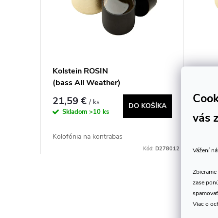
i
i
e
s
p
p
Kolstein ROSIN
Kolst
r
(bass All Weather)
r
Cook
o
21,59 €
21,5
/ ks
DO KOŠÍKA
o
Skladom
>10 ks
Skl
vás 
d
d
Kolofónia na kontrabas
Kolofó
u
Kód:
D278012
Vážení ná
u
k
Zbierame 
k
zase ponú
O
spamovať
t
Viac o oc
v
t