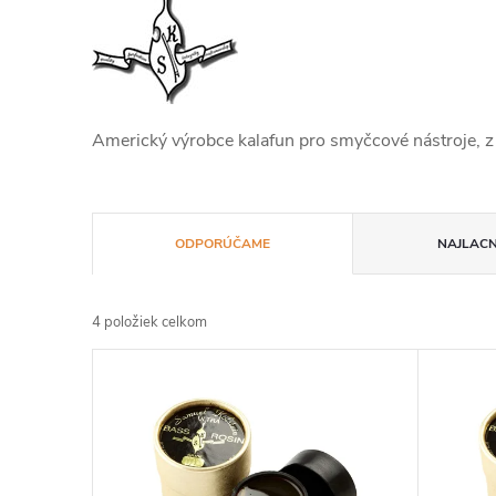
Americký výrobce kalafun pro smyčcové nástroje, z
R
ODPORÚČAME
NAJLACN
a
4
položiek celkom
d
V
e
ý
n
p