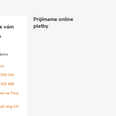
Prijímame online
platby
.cz
 533 743
 532 489
nás na Face
náš vlog CH