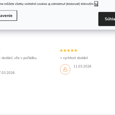
e môžete všetky voliteľné cookies aj odmietnuť (blokovať) kliknutím
tu
avenie
Súhl
 dodání, vše v pořádku.
+ rychlost dodání
11.03.2026
7.03.2026