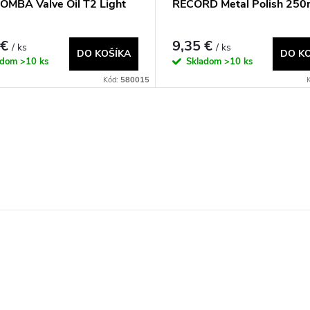
OMBA Valve Oil T2 Light
RECORD Metal Polish 250
 €
9,35 €
/ ks
/ ks
DO KOŠÍKA
DO K
adom
>10 ks
Skladom
>10 ks
Kód:
580015