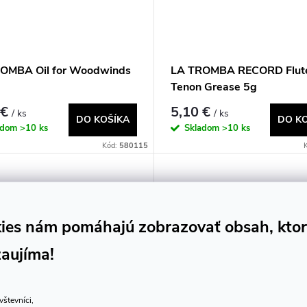
OMBA Oil for Woodwinds
LA TROMBA RECORD Flut
Tenon Grease 5g
 €
5,10 €
/ ks
/ ks
DO KOŠÍKA
DO K
adom
>10 ks
Skladom
>10 ks
Kód:
580115
ies nám pomáhajú zobrazovať obsah, kto
zaujíma!
vštevníci,