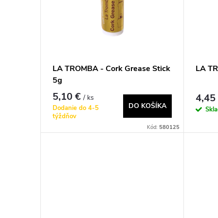
i
i
e
s
p
p
LA TROMBA - Cork Grease Stick
LA TR
r
5g
r
5,10 €
o
4,45
/ ks
DO KOŠÍKA
o
Dodanie do 4-5
Skl
týždňov
d
Kód:
580125
d
u
u
k
k
t
t