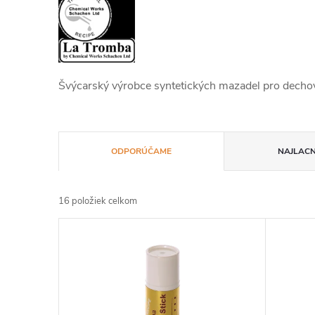
Švýcarský výrobce syntetických mazadel pro dechov
R
ODPORÚČAME
NAJLACN
a
16
položiek celkom
d
V
e
ý
n
p