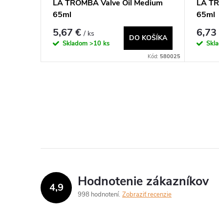
LA TROMBA Valve Oil Medium
LA TR
65ml
65ml
5,67 €
6,73
/ ks
DO KOŠÍKA
Skladom
>10 ks
Skl
Kód:
580025
O
v
l
á
d
Hodnotenie zákazníkov
4,9
a
998 hodnotení
Zobraziť recenzie
c