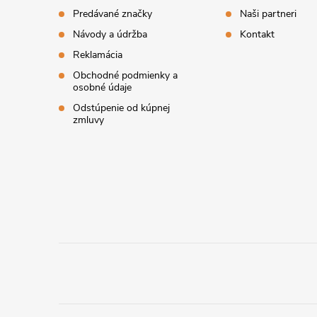
t
s
Predávané značky
Naši partneri
Návody a údržba
Kontakt
u
i
Reklamácia
Obchodné podmienky a
e
osobné údaje
Odstúpenie od kúpnej
zmluvy