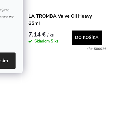
 týmto
de
LA TROMBA Valve Oil Heavy
hceme vás
65ml
7,14 €
/ ks
OŠÍKA
DO KOŠÍKA
Skladom
5 ks
Kód:
580045
Kód:
580026
asím