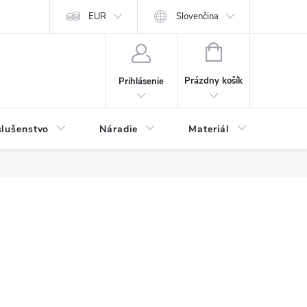
y a osobné údaje
EUR
Odstúpenie od kúpnej zmluvy
Slovenčina
NÁKUPNÝ
KOŠÍK
Prázdny košík
Prihlásenie
slušenstvo
Náradie
Materiál
Dets