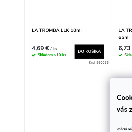
o
o
v
v
LA TROMBA LLK 10ml
LA TR
65ml
4,69 €
6,73
/ ks
DO KOŠÍKA
Skladom
>10 ks
Skl
Kód:
580035
Cook
vás 
Vážení ná