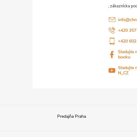
info
@
chn
+420 257
+420 602
Sledujte 
booku
Sledujte 
N_CZ
Predajňa Praha