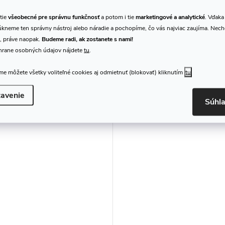
tie
všeobecné pre správnu funkčnosť
a potom i tie
marketingové a analytické
. Vďaka
OMBA Slide Cream 30g
LA TROMBA Valve and Sli
kneme ten správny nástroj alebo náradie a pochopíme, čo vás najviac zaujíma. Nec
65ml
, práve naopak.
Budeme radi, ak zostanete s nami!
hrane osobných údajov nájdete
tu
.
 €
6,90 €
/ ks
/ ks
DO KOŠÍKA
DO K
adom
>10 ks
Skladom
9 ks
e môžete všetky voliteľné cookies aj odmietnuť (blokovať) kliknutím
tu
Kód:
580065
avenie
Súhl