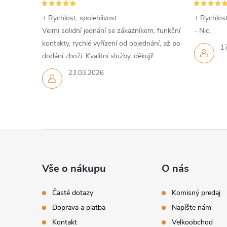
i
+ Rychlost, spolehlivost
+ Rychlost
Velmi solidní jednání se zákazníkem, funkční
- Nic.
e
kontakty, rychlé vyřízení od objednání, až po
1
p
dodání zboží. Kvalitní služby, děkuji!
r
23.03.2026
v
k
Z
y
v
á
Vše o nákupu
O nás
ý
p
Časté dotazy
Komisný predaj
p
Doprava a platba
Napíšte nám
ä
i
Kontakt
Velkoobchod