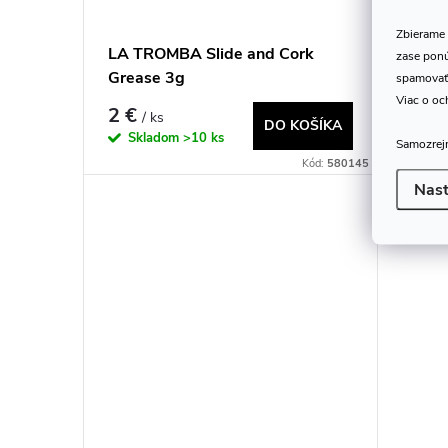
Zbierame 
LA TROMBA Slide and Cork
LA TR
zase ponú
Grease 3g
spamovať
Viac o oc
2 €
5,92
/ ks
DO KOŠÍKA
Skladom
>10 ks
Skl
Samozrejm
Kód:
580145
Nast