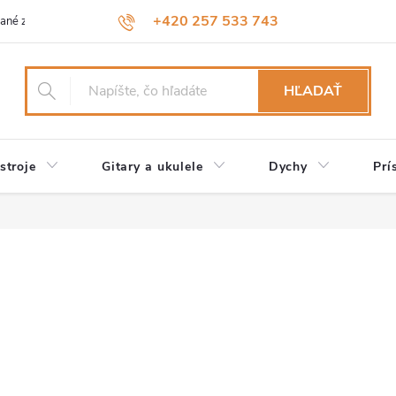
+420 257 533 743
ané značky
Návody a údržba
Reklamácia
Obchodné podmienk
HĽADAŤ
stroje
Gitary a ukulele
Dychy
Prí