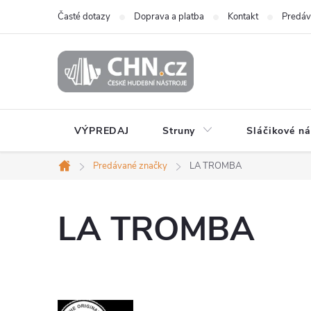
Prejsť
Časté dotazy
Doprava a platba
Kontakt
Predáv
na
obsah
VÝPREDAJ
Struny
Sláčikové ná
Predávané značky
LA TROMBA
Domov
LA TROMBA