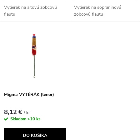
o
d
Vytierak na altovú zobcovú
Vytierak na sopraninovú
d
flautu
zobcovú flautu
u
u
k
k
t
t
o
o
v
v
Migma VYTĚRÁK (tenor)
8,12 €
/ ks
Skladom
>10 ks
DO KOŠÍKA