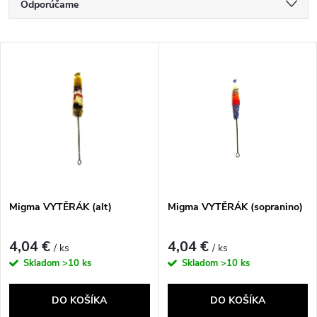
R
Odporúčame
a
Najlacnejšie
V
Najdrahšie
d
ý
Najpredávanejšie
e
p
Abecedne
n
i
i
s
e
Migma VYTĚRÁK (alt)
Migma VYTĚRÁK (sopranino)
p
p
4,04 €
4,04 €
/ ks
/ ks
r
Skladom
>10 ks
Skladom
>10 ks
r
o
DO KOŠÍKA
DO KOŠÍKA