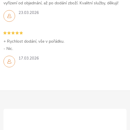
e
vyřízení od objednání, až po dodání zboží. Kvalitní služby, děkuji!
p
23.03.2026
r
v
+ Rychlost dodání, vše v pořádku.
k
- Nic.
y
17.03.2026
v
ý
Z
p
i
á
s
p