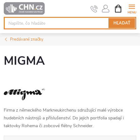
Prejsť
NÁKUPN
KOŠÍK
na
obsah
HĽADAŤ
Predávané značky
MIGMA
Firma z německého Markneukirchenu sdružující malé výrobce
hudebních nástrojů a příslušenství. Do jejich portfolia spadají i
taktovky Rohema či zobcové flétny Schneider.