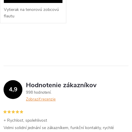
Vytierak na tenorovú zobcovú
flautu
O
v
l
á
Hodnotenie zákazníkov
d
4,9
998 hodnotení
a
Zobraziť recenzie
c
i
+ Rychlost, spolehlivost
Velmi solidní jednání se zákazníkem, funkční kontakty, rychlé