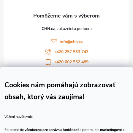
u
ä
t
CHN.cz
i
info
@
chn.cz
e
+420 257 533 743
+420 602 532 489
Sledujte nás na Facebooku
Sledujte náš vlog CHN_CZ
Cookies nám pomáhajú zobrazovať
obsah, ktorý vás zaujíma!
Vše o nákupu
Vážení návštevníci,
O nás
Zbierame tie
všeobecné pre správnu funkčnosť
a potom i tie
marketingové a