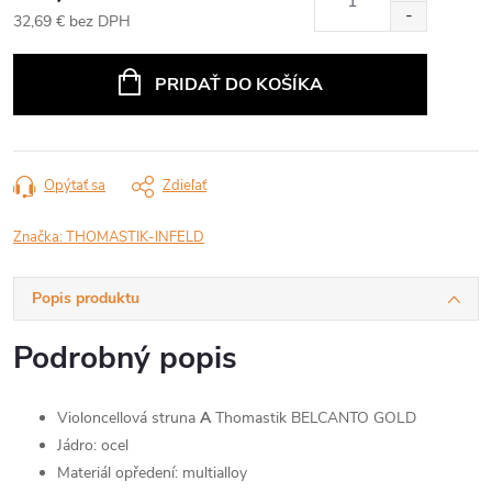
32,69 € bez DPH
Jednotková
cena:
PRIDAŤ DO KOŠÍKA
Opýtať sa
Zdieľať
Značka:
THOMASTIK-INFELD
Popis produktu
Podrobný popis
Violoncellová struna
A
Thomastik BELCANTO GOLD
Jádro: ocel
Materiál opředení: multialloy