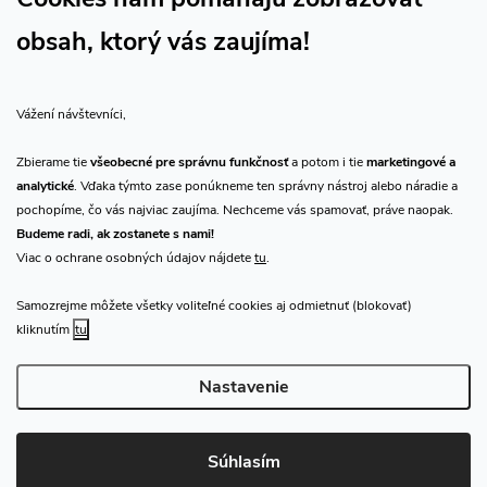
obsah, ktorý vás zaujíma!
Vše o nákupu
Vážení návštevníci,
O nás
Zbierame tie
všeobecné pre správnu funkčnosť
a potom i tie
marketingové a
analytické
. Vďaka týmto zase ponúkneme ten správny nástroj alebo náradie a
Prijímame online platby
pochopíme, čo vás najviac zaujíma. Nechceme vás spamovať, práve naopak.
Budeme radi, ak zostanete s nami!
Viac o ochrane osobných údajov nájdete
tu
.
Samozrejme môžete všetky voliteľné cookies aj odmietnuť (blokovať)
Predajňa Praha
kliknutím
tu
Nastavenie
Copyright 2026
CHN.cz
. Všetky práva vyhradené.
Upraviť nastavenie
cookies
Súhlasím
Vytvoril Shoptet