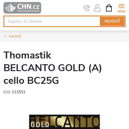
Prejsť
NÁKUPN
KOŠÍK
na
obsah
HĽADAŤ
kovové
Thomastik
BELCANTO GOLD (A)
cello BC25G
Kód:
113551