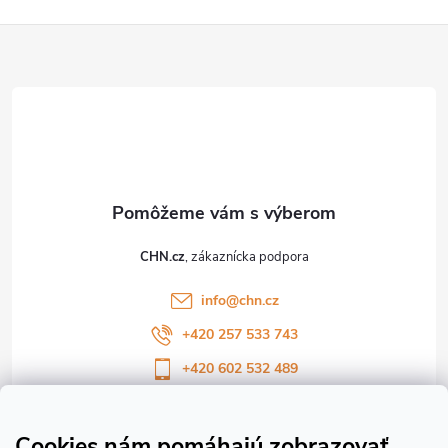
Z
á
p
ä
t
CHN.cz
i
info
@
chn.cz
e
+420 257 533 743
+420 602 532 489
Sledujte nás na Facebooku
Sledujte náš vlog CHN_CZ
Cookies nám pomáhajú zobrazovať