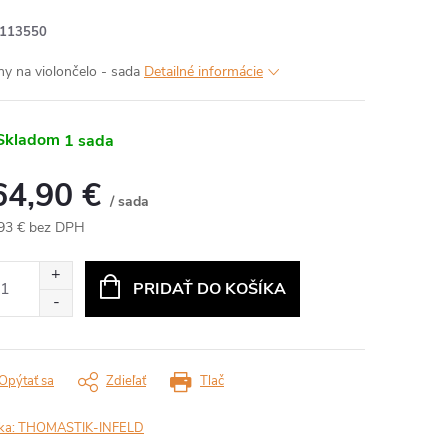
113550
ny na violončelo - sada
Detailné informácie
Skladom
1 sada
64,90 €
/ sada
93 € bez DPH
otková
:
PRIDAŤ DO KOŠÍKA
Opýtať sa
Zdieľať
Tlač
ka:
THOMASTIK-INFELD