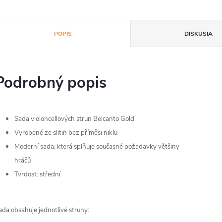
POPIS
DISKUSIA
Podrobný popis
Sada violoncellových strun Belcanto Gold
Vyrobené ze slitin bez příměsi niklu
Moderní sada, která splňuje současné požadavky většiny
hráčů
Tvrdost: střední
ada obsahuje jednotlivé struny: