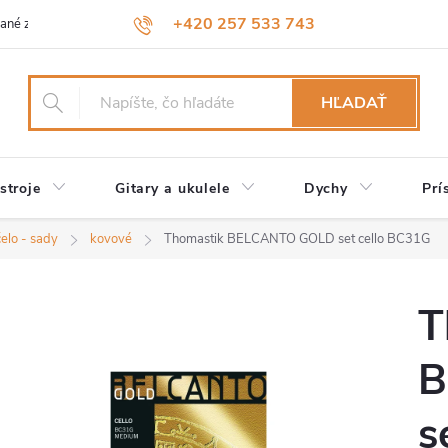
+420 257 533 743
ané značky
Návody a údržba
Reklamácia
Obchodné podmienk
HĽADAŤ
stroje
Gitary a ukulele
Dychy
Prí
čelo - sady
kovové
Thomastik BELCANTO GOLD set cello BC31G
T
B
s