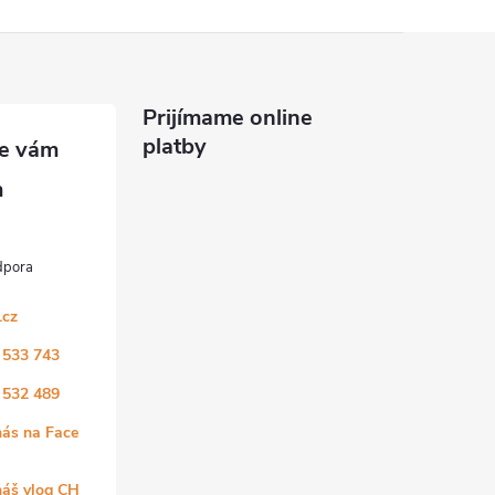
Prijímame online
platby
.cz
 533 743
 532 489
nás na Face
náš vlog CH