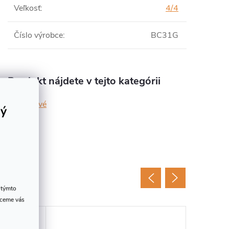
Veľkosť
:
4/4
Číslo výrobce
:
BC31G
Produkt nájdete v tejto kategórii
kovové
rý
ovar
 týmto
hceme vás