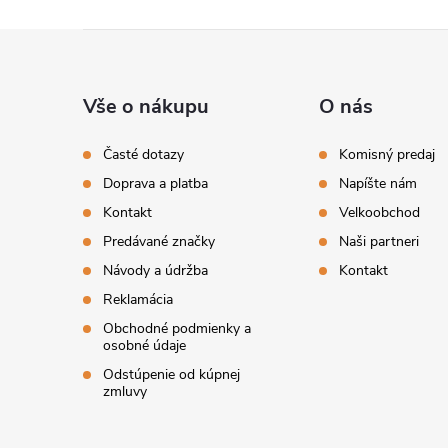
Z
á
Vše o nákupu
O nás
p
Časté dotazy
Komisný predaj
Doprava a platba
Napíšte nám
ä
Kontakt
Velkoobchod
t
Predávané značky
Naši partneri
Návody a údržba
Kontakt
i
Reklamácia
Obchodné podmienky a
e
osobné údaje
Odstúpenie od kúpnej
zmluvy