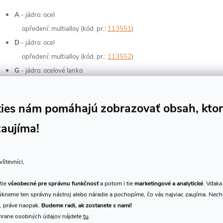
A
- jádro: ocel
opředení: multialloy (kód. pr.:
113551
)
D
- jádro: ocel
opředení: multialloy (kód. pr.:
113552
)
G
- jádro: ocelové lanko
opředení: multialloy(kód. pr.:
113553
)
C
- jádro: ocelové lanko
ies nám pomáhajú zobrazovať obsah, kto
opředení: wolfram(kód. pr.:
113554
)
zaujíma!
vštevníci,
Súvisiaci t
tie
všeobecné pre správnu funkčnosť
a potom i tie
marketingové a analytické
. Vďaka
kneme ten správny nástroj alebo náradie a pochopíme, čo vás najviac zaujíma. Nec
, práve naopak.
Budeme radi, ak zostanete s nami!
hrane osobných údajov nájdete
tu
.