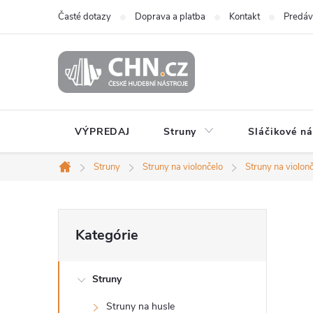
Prejsť
Časté dotazy
Doprava a platba
Kontakt
Predáv
na
obsah
VÝPREDAJ
Struny
Sláčikové ná
Struny
Struny na violončelo
Struny na violon
Domov
B
Preskočiť
Kategórie
kategórie
o
Struny
č
Struny na husle