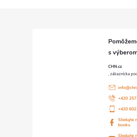
CHN.cz
info
@
chn
+420 257
+420 602
Sledujte 
booku
Sledujte 