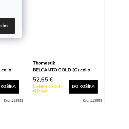
asím
Thomastik
Thomas
cello
BELCANTO GOLD (G) cello
BELCAN
BC28G
BC33G
52,65 €
142,4
Dodanie do 2-3
Dodanie 
 KOŠÍKA
DO KOŠÍKA
týždňov
týždňov
Kód:
113552
Kód:
113553