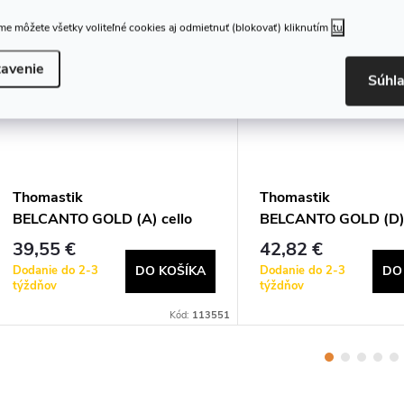
e môžete všetky voliteľné cookies aj odmietnuť (blokovať) kliknutím
tu
avenie
Súhl
Thomastik
Thomastik
BELCANTO GOLD (A) cello
BELCANTO GOLD (D) 
BC25G
BC27G
39,55 €
42,82 €
Dodanie do 2-3
Dodanie do 2-3
DO KOŠÍKA
DO
týždňov
týždňov
Kód:
113551