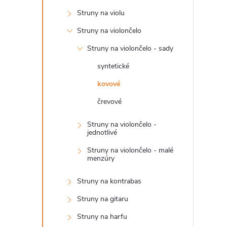
n
Struny na violu
ý
Struny na violončelo
Struny na violončelo - sady
p
syntetické
a
kovové
črevové
n
Struny na violončelo -
e
jednotlivé
Struny na violončelo - malé
l
menzúry
Struny na kontrabas
Struny na gitaru
Struny na harfu