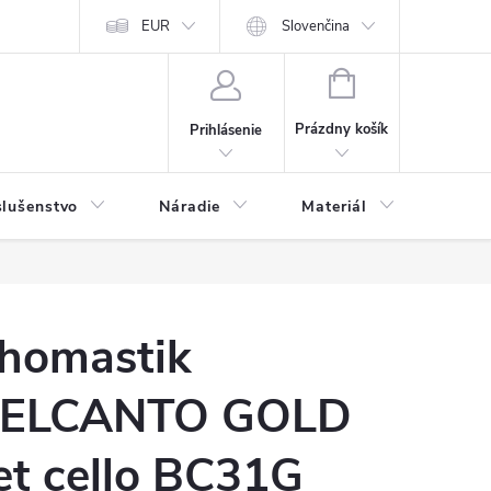
y a osobné údaje
EUR
Odstúpenie od kúpnej zmluvy
Slovenčina
NÁKUPNÝ
KOŠÍK
Prázdny košík
Prihlásenie
slušenstvo
Náradie
Materiál
Dets
homastik
ELCANTO GOLD
et cello BC31G