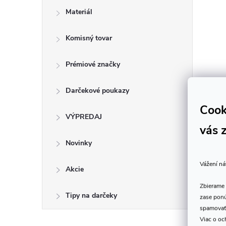
Materiál
Komisný tovar
Prémiové značky
Darčekové poukazy
Cook
VÝPREDAJ
vás 
Novinky
Vážení ná
Akcie
Zbierame 
Tipy na darčeky
zase ponú
spamovať
Viac o oc