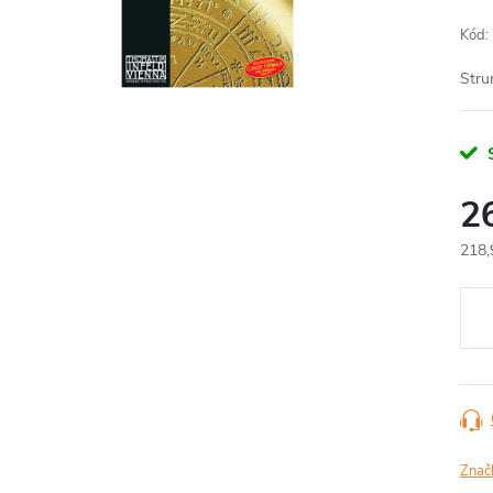
Kód:
Stru
2
218,
Jedn
cena
Znač