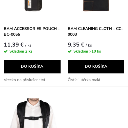
n
i
i
s
e
BAM ACCESSORIES POUCH -
BAM CLEANING CLOTH - CC-
BC-0055
0003
p
p
11,39 €
9,35 €
/ ks
/ ks
r
Skladom
2 ks
Skladom
>10 ks
r
o
DO KOŠÍKA
DO KOŠÍKA
o
d
Vrecko na příslušenství
Čistící utěrka malá
d
u
u
k
k
t