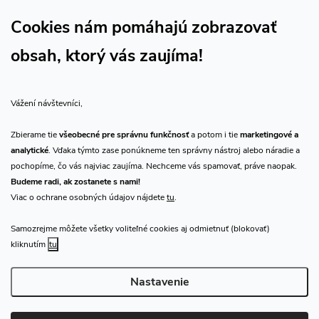
Sledujte náš vlog CHN_CZ
Cookies nám pomáhajú zobrazovať
obsah, ktorý vás zaujíma!
Vše o nákupu
Vážení návštevníci,
O nás
Zbierame tie
všeobecné pre správnu funkčnosť
a potom i tie
marketingové a
analytické
. Vďaka týmto zase ponúkneme ten správny nástroj alebo náradie a
Prijímame online platby
pochopíme, čo vás najviac zaujíma. Nechceme vás spamovať, práve naopak.
Budeme radi, ak zostanete s nami!
Viac o ochrane osobných údajov nájdete
tu
.
Samozrejme môžete všetky voliteľné cookies aj odmietnuť (blokovať)
Predajňa Praha
kliknutím
tu
Nastavenie
Copyright 2026
CHN.cz
. Všetky práva vyhradené.
Upraviť nastavenie
cookies