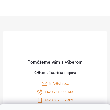
v
ý
Z
p
i
á
s
p
u
ä
t
CHN.cz
i
info
@
chn.cz
e
+420 257 533 743
+420 602 532 489
Sledujte nás na Facebooku