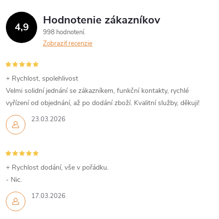
á
Hodnotenie zákazníkov
d
4,9
998 hodnotení
a
Zobraziť recenzie
c
i
+ Rychlost, spolehlivost
Velmi solidní jednání se zákazníkem, funkční kontakty, rychlé
e
vyřízení od objednání, až po dodání zboží. Kvalitní služby, děkuji!
p
23.03.2026
r
v
+ Rychlost dodání, vše v pořádku.
k
- Nic.
y
17.03.2026