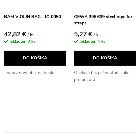
BAM VIOLIN BAG - IC-0050
GEWA 396.639 steel rope for
straps
42,82 €
5,27 €
/ ks
/ ks
Skladom
3 ks
Skladom
4 ks
DO KOŠÍKA
DO KOŠÍKA
Jednovrstvý obal na husle
Oceľové bezpečnostné lanko
pre puzdrá
O
v
l