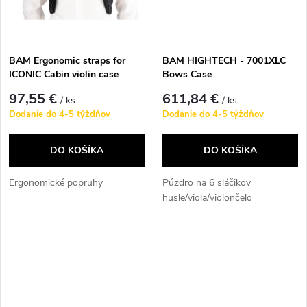
t
o
o
v
BAM Ergonomic straps for
BAM HIGHTECH - 7001XLC
v
ICONIC Cabin violin case
Bows Case
97,55 €
611,84 €
/ ks
/ ks
Dodanie do 4-5 týždňov
Dodanie do 4-5 týždňov
DO KOŠÍKA
DO KOŠÍKA
Ergonomické popruhy
Púzdro na 6 sláčikov
husle/viola/violončelo