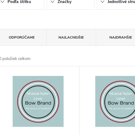
Podľa štítku
Značky
Jednotlivé str
R
ODPORÚČAME
NAJLACNEJŠIE
NAJDRAHŠIE
a
0
položiek celkom
d
V
e
ý
n
p
e
s