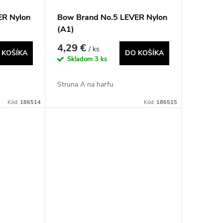
ER Nylon
Bow Brand No.5 LEVER Nylon
(A1)
4,29 €
/ ks
 KOŠÍKA
DO KOŠÍKA
Skladom
3 ks
Struna A na harfu
Kód:
186514
Kód:
186515