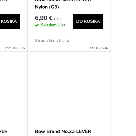
Nylon (G3)
6,90 €
/ ks
 KOŠÍKA
DO KOŠÍKA
Skladom
1 ks
Struna G na harfu
Kód:
186535
Kód:
186536
VER
Bow Brand No.23 LEVER