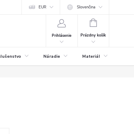
y a osobné údaje
EUR
Odstúpenie od kúpnej zmluvy
Slovenčina
NÁKUPNÝ
KOŠÍK
Prázdny košík
Prihlásenie
slušenstvo
Náradie
Materiál
Dets