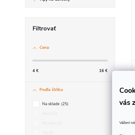
Cena
4
€
16
€
Cook
Podľa štítku
vás 
Na sklade
25
Akcia
0
Vážení ná
Novinka
0
Tip
0