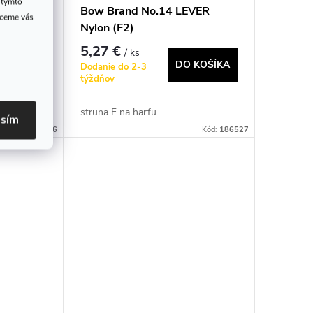
 týmto
VER
Bow Brand No.14 LEVER
hceme vás
Nylon (F2)
5,27 €
/ ks
 KOŠÍKA
DO KOŠÍKA
Dodanie do 2-3
týždňov
struna F na harfu
asím
Kód:
186526
Kód:
186527