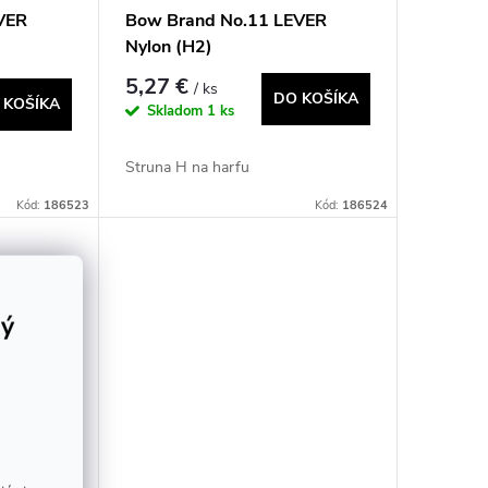
VER
Bow Brand No.11 LEVER
Nylon (H2)
5,27 €
/ ks
DO KOŠÍKA
 KOŠÍKA
Skladom
1 ks
Struna H na harfu
Kód:
186523
Kód:
186524
rý