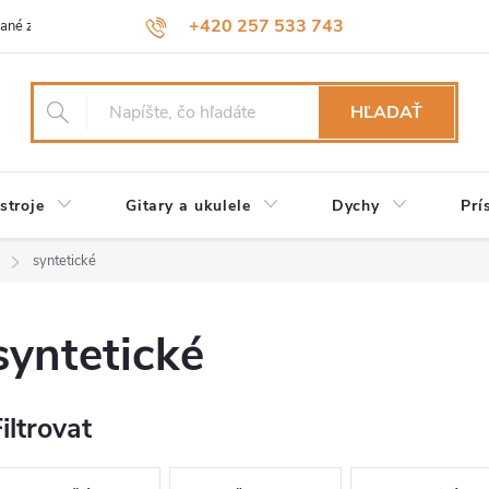
+420 257 533 743
ané značky
Návody a údržba
Reklamácia
Obchodné podmienk
HĽADAŤ
stroje
Gitary a ukulele
Dychy
Prí
syntetické
syntetické
iltrovat