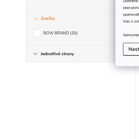
Zbierame 
zase ponú
spamovať
Značky
Viac o oc
BOW BRAND
30
Samozrejm
Nast
Jednotlivé struny