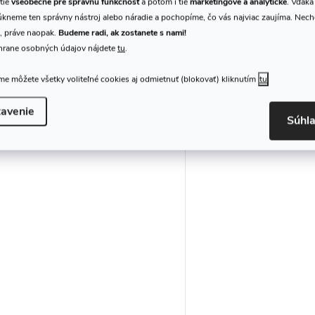
tie
všeobecné pre správnu funkčnosť
a potom i tie
marketingové a analytické
. Vďaka
Bow Brand No.12 LEVER
Bow Brand No.13 LE
kneme ten správny nástroj alebo náradie a pochopíme, čo vás najviac zaujíma. Nec
Nylon (A2)
Nylon (G2)
, práve naopak.
Budeme radi, ak zostanete s nami!
hrane osobných údajov nájdete
tu
.
5,27 €
5,27 €
/ ks
/ ks
DO KOŠÍKA
DO
Skladom
2 ks
Skladom
2 ks
e môžete všetky voliteľné cookies aj odmietnuť (blokovať) kliknutím
tu
Struna A na harfu
Struna G na harfu
avenie
Súhl
Kód:
186525