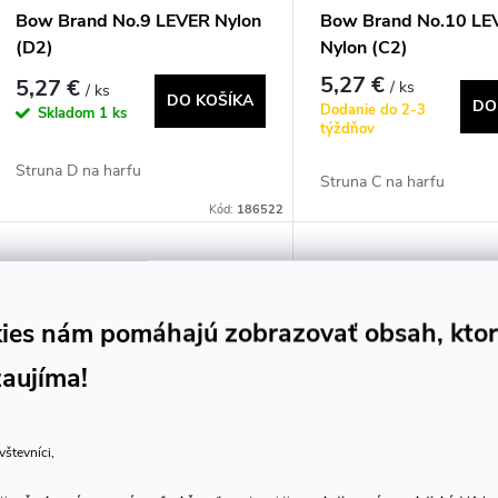
Bow Brand No.9 LEVER Nylon
Bow Brand No.10 LE
(D2)
Nylon (C2)
5,27 €
5,27 €
/ ks
/ ks
DO KOŠÍKA
DO
Dodanie do 2-3
Skladom
1 ks
týždňov
Struna D na harfu
Struna C na harfu
Kód:
186522
ies nám pomáhajú zobrazovať obsah, kto
zaujíma!
vštevníci,