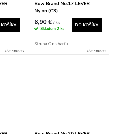
VER
Bow Brand No.17 LEVER
Nylon (C3)
6,90 €
/ ks
 KOŠÍKA
DO KOŠÍKA
Skladom
2 ks
Struna C na harfu
Kód:
186532
Kód:
186533
VER
Bow Brand No.20 LEVER