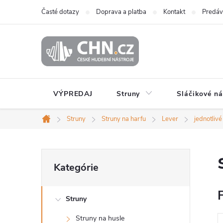
Prejsť
Časté dotazy
Doprava a platba
Kontakt
Predáv
na
obsah
VÝPREDAJ
Struny
Sláčikové ná
Struny
Struny na harfu
Lever
jednotlivé
Domov
B
Preskočiť
Kategórie
kategórie
o
F
Struny
č
Struny na husle