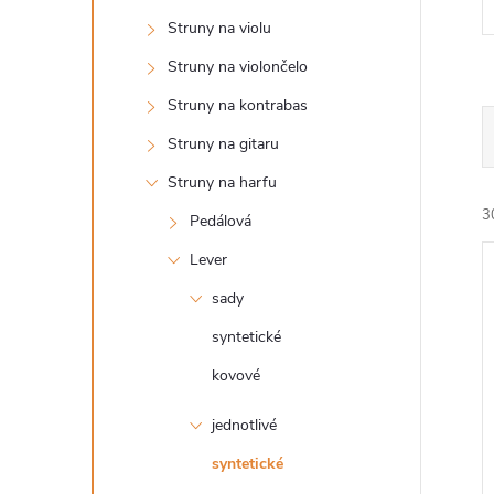
n
Struny na violu
ý
Struny na violončelo
Struny na kontrabas
p
Struny na gitaru
a
Struny na harfu
3
Pedálová
n
Lever
e
sady
syntetické
l
kovové
i
i
jednotlivé
syntetické