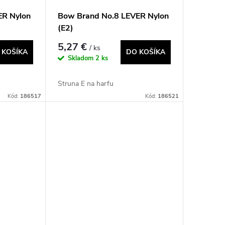
ER Nylon
Bow Brand No.8 LEVER Nylon
(E2)
5,27 €
/ ks
 KOŠÍKA
DO KOŠÍKA
Skladom
2 ks
Struna E na harfu
Kód:
186517
Kód:
186521