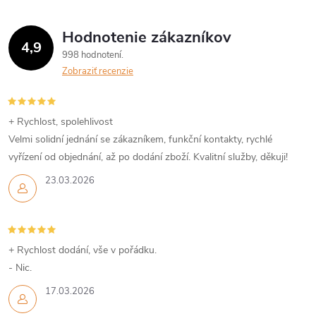
á
Hodnotenie zákazníkov
d
4,9
998 hodnotení
a
Zobraziť recenzie
c
i
+ Rychlost, spolehlivost
Velmi solidní jednání se zákazníkem, funkční kontakty, rychlé
e
vyřízení od objednání, až po dodání zboží. Kvalitní služby, děkuji!
p
23.03.2026
r
v
+ Rychlost dodání, vše v pořádku.
k
- Nic.
y
17.03.2026