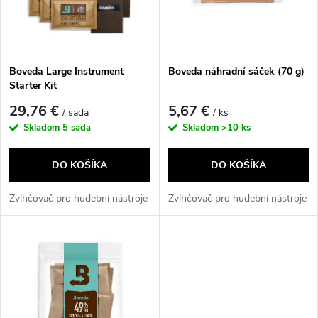
n
i
i
s
e
Boveda Large Instrument
Boveda náhradní sáček (70 g)
Starter Kit
p
p
29,76 €
5,67 €
/ sada
/ ks
r
Skladom
5 sada
Skladom
>10 ks
r
o
DO KOŠÍKA
DO KOŠÍKA
o
d
Zvlhčovač pro hudební nástroje
Zvlhčovač pro hudební nástroje
d
u
u
k
k
t