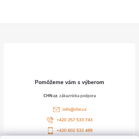
v
ý
Z
p
i
á
s
p
u
ä
t
CHN.cz
i
info
@
chn.cz
e
+420 257 533 743
+420 602 532 489