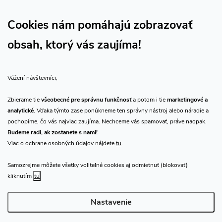
Sledujte nás na Facebooku
Sledujte náš vlog CHN_CZ
Cookies nám pomáhajú zobrazovať
obsah, ktorý vás zaujíma!
Vše o nákupu
Vážení návštevníci,
O nás
Zbierame tie
všeobecné pre správnu funkčnosť
a potom i tie
marketingové a
analytické
. Vďaka týmto zase ponúkneme ten správny nástroj alebo náradie a
Prijímame online platby
pochopíme, čo vás najviac zaujíma. Nechceme vás spamovať, práve naopak.
Budeme radi, ak zostanete s nami!
Viac o ochrane osobných údajov nájdete
tu
.
Samozrejme môžete všetky voliteľné cookies aj odmietnuť (blokovať)
Predajňa Praha
kliknutím
tu
Nastavenie
Copyright 2026
CHN.cz
. Všetky práva vyhradené.
Upraviť nastavenie