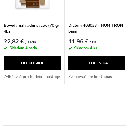
t
o
o
v
Boveda náhradní sáček (70 g)
Dictum 408033 - HUMITRON
v
4ks
bass
22,82 €
11,96 €
/ sada
/ ks
Skladom
4 sada
Skladom
4 ks
DO KOŠÍKA
DO KOŠÍKA
Zvlhčovač pro hudební nástroje
Zvlhčovač pre kontrabas
O
v
l