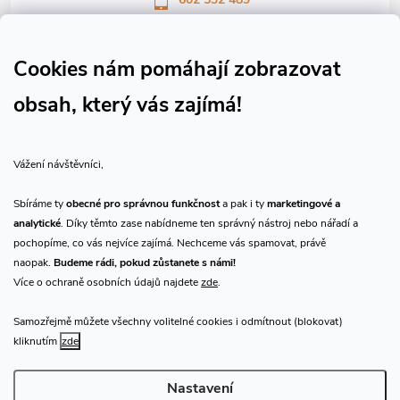
Sledujte nás na Facebooku
Sledujte náš vlog CHN_CZ
Cookies nám pomáhají zobrazovat
obsah, který vás zajímá!
Vše o nákupu
Vážení návštěvníci,
O nás
Sbíráme ty
obecné pro správnou funkčnost
a pak i ty
marketingové a
analytické
. Díky těmto zase nabídneme ten správný nástroj nebo nářadí a
Přijímáme online platby
pochopíme, co vás nejvíce zajímá. Nechceme vás spamovat, právě
naopak.
Budeme rádi, pokud zůstanete s námi!
Více o ochraně osobních údajů najdete
zde
.
Samozřejmě můžete všechny volitelné cookies i odmítnout (blokovat)
Prodejna Praha
kliknutím
zde
Nastavení