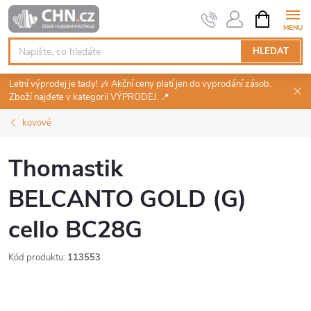
Přejít
NÁKUPNÍ
KOŠÍK
na
obsah
HLEDAT
Letní výprodej je tady! 🎶 Akční ceny platí jen do vyprodání zásob.
Zboží najdete v kategorii VÝPRODEJ. 📍
kovové
Thomastik
BELCANTO GOLD (G)
cello BC28G
Kód produktu:
113553