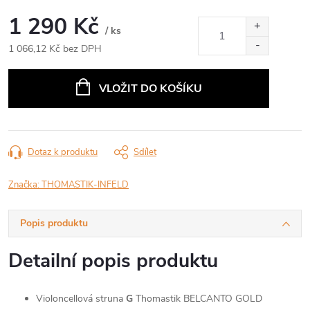
1 290 Kč
/ ks
1 066,12 Kč bez DPH
Měrná
cena:
VLOŽIT DO KOŠÍKU
Dotaz k produktu
Sdílet
Značka:
THOMASTIK-INFELD
Popis produktu
Detailní popis produktu
Violoncellová struna
G
Thomastik BELCANTO GOLD