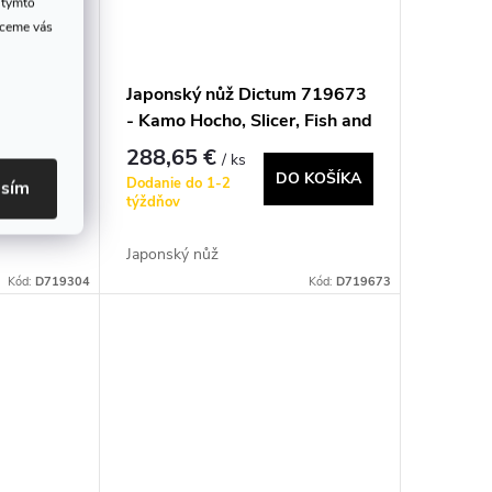
 týmto
hceme vás
m 719304
Japonský nůž Dictum 719673
-Purpose
- Kamo Hocho, Slicer, Fish and
Meat Knife
288,65 €
/ ks
 KOŠÍKA
DO KOŠÍKA
Dodanie do 1-2
asím
týždňov
Japonský nůž
Kód:
D719304
Kód:
D719673