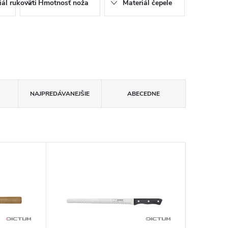
iál rukoväti
Hmotnosť noža
Materiál čepele
NAJPREDÁVANEJŠIE
ABECEDNE