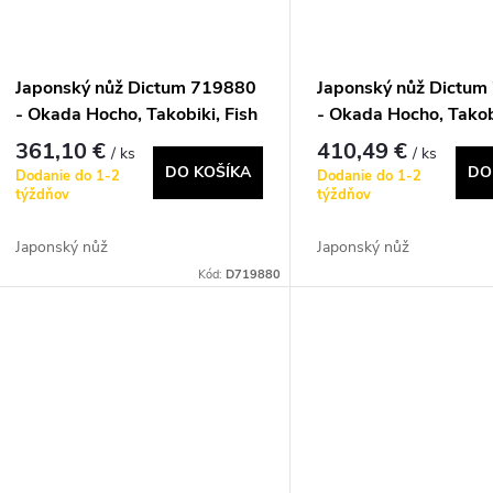
Japonský nůž Dictum 719880
Japonský nůž Dictu
- Okada Hocho, Takobiki, Fish
- Okada Hocho, Takobi
Knife, 270 mm
Knife, 300 mm
361,10 €
410,49 €
/ ks
/ ks
DO KOŠÍKA
DO
Dodanie do 1-2
Dodanie do 1-2
týždňov
týždňov
Japonský nůž
Japonský nůž
Kód:
D719880