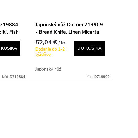
m 719884
Japonský nůž Dictum 719909
ki, Fish
- Bread Knife, Linen Micarta
52,04 €
/ ks
 KOŠÍKA
DO KOŠÍKA
Dodanie do 1-2
týždňov
Japonský nůž
Kód:
D719884
Kód:
D719909