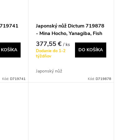
m 719741
Japonský nůž Dictum 719878
- Mina Hocho, Yanagiba, Fish
Knife
377,55 €
/ ks
 KOŠÍKA
DO KOŠÍKA
Dodanie do 1-2
týždňov
Japonský nůž
Kód:
D719741
Kód:
D719878