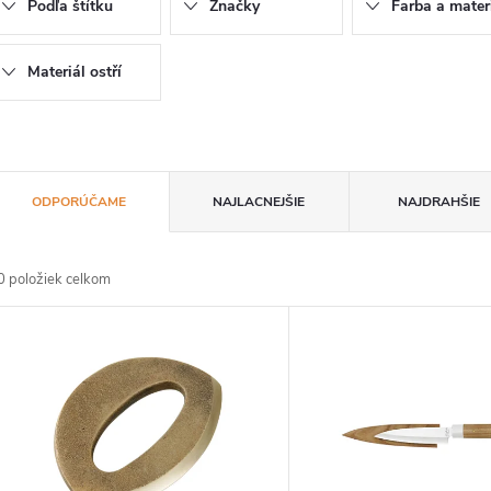
Podľa štítku
Značky
Farba a mater
Materiál ostří
R
ODPORÚČAME
NAJLACNEJŠIE
NAJDRAHŠIE
a
0
položiek celkom
d
V
e
ý
n
p