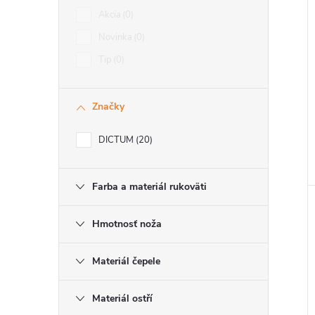
Akcia
0
Novinka
0
Tip
0
Značky
DICTUM
20
Farba a materiál rukoväti
Hmotnosť noža
Materiál čepele
Materiál ostří