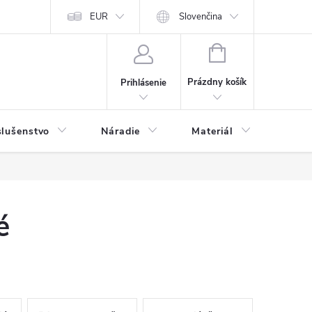
y a osobné údaje
EUR
Odstúpenie od kúpnej zmluvy
Slovenčina
NÁKUPNÝ
KOŠÍK
Prázdny košík
Prihlásenie
slušenstvo
Náradie
Materiál
Dets
é