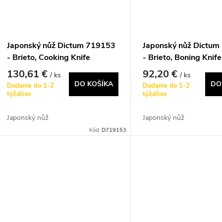
o
v
v
Japonský nůž Dictum 719153
Japonský nůž Dictu
- Brieto, Cooking Knife
- Brieto, Boning Knife
130,61 €
92,20 €
/ ks
/ ks
DO KOŠÍKA
DO
Dodanie do 1-2
Dodanie do 1-2
týždňov
týždňov
Japonský nůž
Japonský nůž
Kód:
D719153