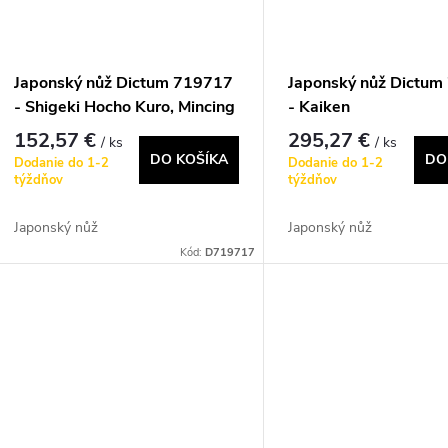
Japonský nůž Dictum 719717
Japonský nůž Dictu
- Shigeki Hocho Kuro, Mincing
- Kaiken
Knife
152,57 €
295,27 €
/ ks
/ ks
DO KOŠÍKA
DO
Dodanie do 1-2
Dodanie do 1-2
týždňov
týždňov
Japonský nůž
Japonský nůž
Kód:
D719717