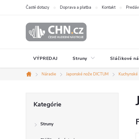
Prejsť
Časté dotazy
Doprava a platba
Kontakt
Predáv
na
obsah
VÝPREDAJ
Struny
Sláčikové ná
Náradie
Japonské nože DICTUM
Kuchynské
Domov
B
Preskočiť
Kategórie
kategórie
o
F
Struny
č