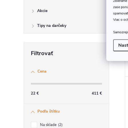
Zbierame 
zase ponú
Akcie
spamovať
Viac o oc
Tipy na darčeky
Samozrejm
Nast
Cena
22
€
411
€
Podľa štítku
Na sklade
2