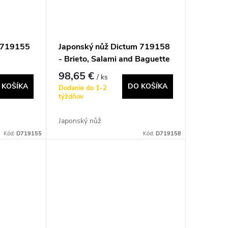
m 719155
Japonský nůž Dictum 719158
- Brieto, Salami and Baguette
Knife
98,65 €
/ ks
 KOŠÍKA
DO KOŠÍKA
Dodanie do 1-2
týždňov
Japonský nůž
Kód:
D719155
Kód:
D719158