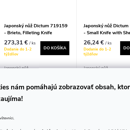
Japonský nůž Dictum 719159
Japonský nůž Dictu
- Brieto, Filleting Knife
- Small Knife with She
purpose Knife
273,31 €
26,24 €
/ ks
/ ks
DO KOŠÍKA
DO
Dodanie do 1-2
Dodanie do 1-2
týždňov
týždňov
Japonský nůž
Japonský nůž
Kód:
D719159
ies nám pomáhajú zobrazovať obsah, kto
zaujíma!
vštevníci,