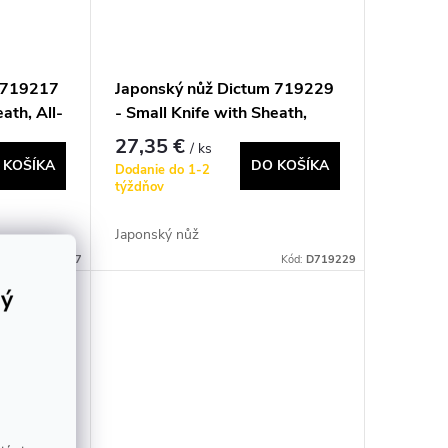
m 719217
Japonský nůž Dictum 719229
ath, All-
- Small Knife with Sheath,
Vegetable Knife
27,35 €
/ ks
 KOŠÍKA
DO KOŠÍKA
Dodanie do 1-2
týždňov
Japonský nůž
Kód:
D719217
Kód:
D719229
rý