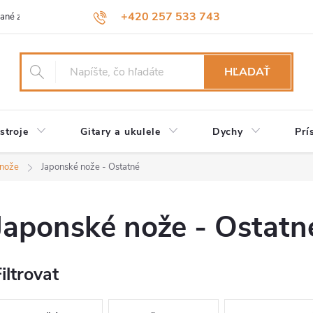
+420 257 533 743
ané značky
Návody a údržba
Reklamácia
Obchodné podmienk
HĽADAŤ
stroje
Gitary a ukulele
Dychy
Prí
 nože
Japonské nože - Ostatné
Japonské nože - Ostatn
iltrovat