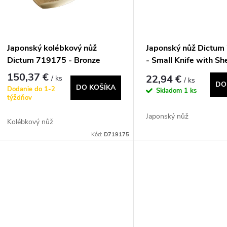
e
s
p
p
Japonský kolébkový nůž
Japonský nůž Dictu
r
Dictum 719175 - Bronze
- Small Knife with Sh
r
Rocker Knife
Fruit Knife
150,37 €
22,94 €
/ ks
/ ks
o
DO
DO KOŠÍKA
Dodanie do 1-2
Skladom
1 ks
o
týždňov
d
Japonský nůž
d
Kolébkový nůž
u
Kód:
D719175
u
k
k
t
t
o