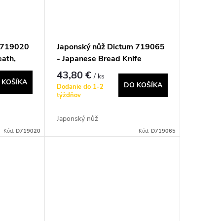
m 719020
Japonský nůž Dictum 719065
eath,
- Japanese Bread Knife
43,80 €
/ ks
 KOŠÍKA
DO KOŠÍKA
Dodanie do 1-2
týždňov
Japonský nůž
Kód:
D719020
Kód:
D719065