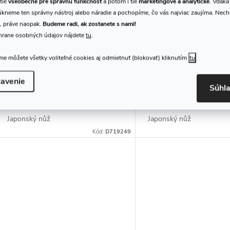
tie
všeobecné pre správnu funkčnosť
a potom i tie
marketingové a analytické
. Vďaka
kneme ten správny nástroj alebo náradie a pochopíme, čo vás najviac zaujíma. Nec
, práve naopak.
Budeme radi, ak zostanete s nami!
hrane osobných údajov nájdete
tu
.
Japonský nůž Dictum 719249
Japonský nůž Dictu
- Kuro Ochi Hocho, Herbs
- Small Japanese All
e môžete všetky voliteľné cookies aj odmietnuť (blokovať) kliknutím
tu
Knife
Knife „Miki"
86,49 €
63,55 €
/ ks
/ ks
avenie
DO KOŠÍKA
DO
Dodanie do 1-2
Dodanie do 1-2
Súhl
týždňov
týždňov
Japonský nůž
Japonský nůž
Kód:
D719249