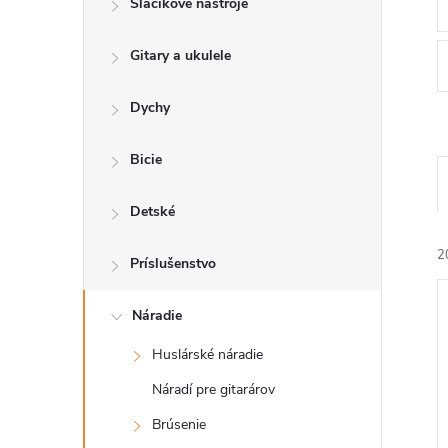
Sláčikové nástroje
n
Gitary a ukulele
ý
p
Dychy
a
Bicie
n
Detské
2
e
Príslušenstvo
l
Náradie
Huslárské náradie
Náradí pre gitarárov
i
Brúsenie