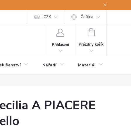
a osobní údaje
Odstoupení od kupní smlouvy
CZK
Čeština
NÁKUPNÍ
KOŠÍK
Prázdný košík
Přihlášení
slušenství
Nářadí
Materiál
Dětsk
ecilia A PIACERE
ello