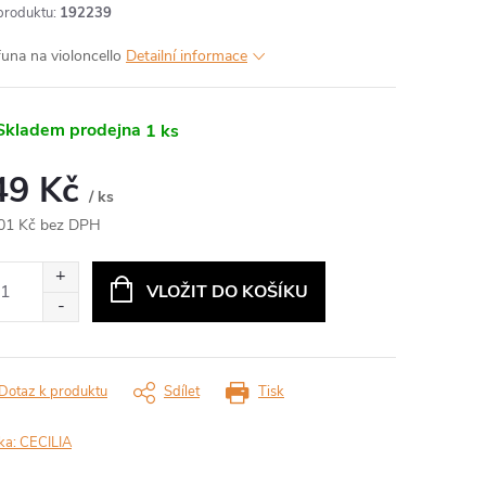
produktu:
192239
funa na violoncello
Detailní informace
kladem prodejna
1 ks
49 Kč
/ ks
01 Kč bez DPH
ná
:
VLOŽIT DO KOŠÍKU
Dotaz k produktu
Sdílet
Tisk
ka:
CECILIA