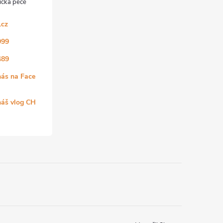
.cz
999
489
nás na Face
náš vlog CH