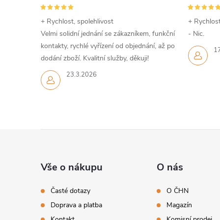
+ Rychlost, spolehlivost
+ Rychlost
Velmi solidní jednání se zákazníkem, funkční
- Nic.
kontakty, rychlé vyřízení od objednání, až po
1
dodání zboží. Kvalitní služby, děkuji!
23.3.2026
Z
á
Vše o nákupu
O nás
p
Časté dotazy
O ČHN
Doprava a platba
Magazín
a
Kontakt
Komisní prodej