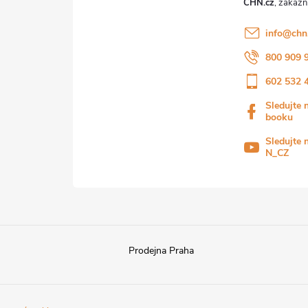
CHN.cz
info
@
chn
800 909 
602 532 
Sledujte 
booku
Sledujte 
N_CZ
Prodejna Praha