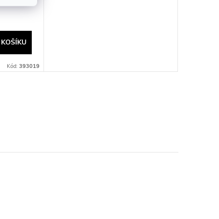
r
 KOŠÍKU
Kód:
393019