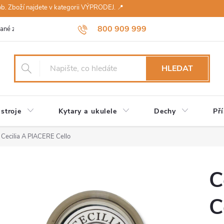
sob. Zboží najdete v kategorii VÝPRODEJ. 📍
800 909 999
ané značky
Návody a údržba
Reklamace
Obchodní podmínky 
HLEDAT
stroje
Kytary a ukulele
Dechy
Pří
Cecilia A PIACERE Cello
C
C