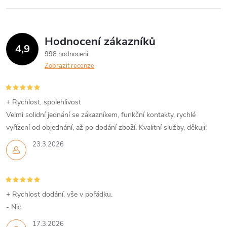
l
t
t
á
ů
ů
Hodnocení zákazníků
d
4,9
998 hodnocení
a
Zobrazit recenze
c
í
+ Rychlost, spolehlivost
Velmi solidní jednání se zákazníkem, funkční kontakty, rychlé
p
vyřízení od objednání, až po dodání zboží. Kvalitní služby, děkuji!
r
23.3.2026
v
k
+ Rychlost dodání, vše v pořádku.
y
- Nic.
17.3.2026