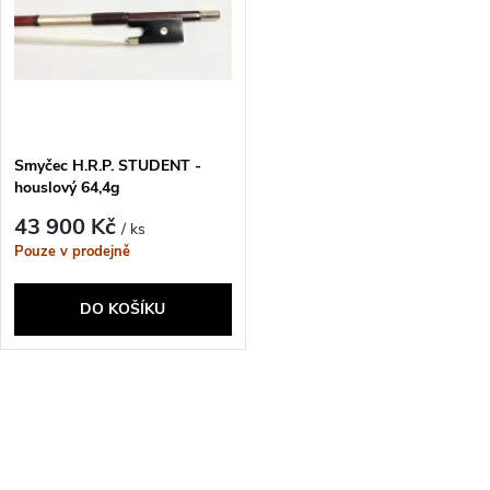
e
p
Abecedně
n
i
í
s
p
Smyčec H.R.P. STUDENT -
houslový 64,4g
p
r
43 900 Kč
/ ks
r
Pouze v prodejně
o
o
DO KOŠÍKU
d
d
u
O
u
k
v
k