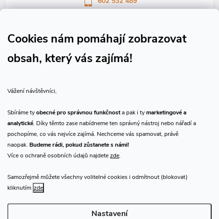
602 532 489
Sledujte nás na Facebooku
Sledujte náš vlog CHN_CZ
Cookies nám pomáhají zobrazovat
obsah, který vás zajímá!
Vše o nákupu
Vážení návštěvníci,
O nás
Sbíráme ty
obecné pro správnou funkčnost
a pak i ty
marketingové a
analytické
. Díky těmto zase nabídneme ten správný nástroj nebo nářadí a
Přijímáme online platby
pochopíme, co vás nejvíce zajímá. Nechceme vás spamovat, právě
naopak.
Budeme rádi, pokud zůstanete s námi!
Více o ochraně osobních údajů najdete
zde
.
Samozřejmě můžete všechny volitelné cookies i odmítnout (blokovat)
Prodejna Praha
kliknutím
zde
Nastavení