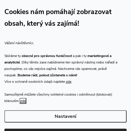
Sledujte náš vlog CHN_CZ
Cookies nám pomáhají zobrazovat
obsah, který vás zajímá!
Vše o nákupu
Vážení návštěvníci,
O nás
Sbíráme ty
obecné pro správnou funkčnost
a pak i ty
marketingové a
analytické
. Díky těmto zase nabídneme ten správný nástroj nebo nářadí a
Přijímáme online platby
pochopíme, co vás nejvíce zajímá. Nechceme vás spamovat, právě
naopak.
Budeme rádi, pokud zůstanete s námi!
Více o ochraně osobních údajů najdete
zde
.
Samozřejmě můžete všechny volitelné cookies i odmítnout (blokovat)
Prodejna Praha
kliknutím
zde
Nastavení
Copyright 2026
CHN.cz
. Všechna práva vyhrazena.
Upravit nastavení
cookies