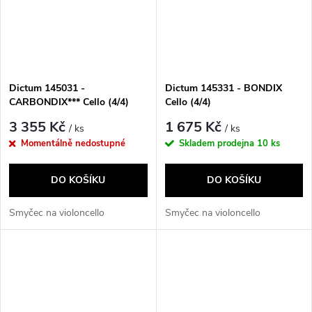
Dictum 145031 -
Dictum 145331 - BONDIX
CARBONDIX*** Cello (4/4)
Cello (4/4)
3 355 Kč
1 675 Kč
/ ks
/ ks
Momentálně nedostupné
Skladem prodejna
10 ks
DO KOŠÍKU
DO KOŠÍKU
Smyčec na violoncello
Smyčec na violoncello