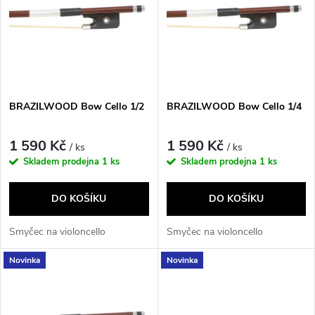
e
p
Abecedně
n
i
í
s
p
BRAZILWOOD Bow Cello 1/2
BRAZILWOOD Bow Cello 1/4
p
r
1 590 Kč
1 590 Kč
/ ks
/ ks
r
Skladem prodejna
1 ks
Skladem prodejna
1 ks
o
o
DO KOŠÍKU
DO KOŠÍKU
d
d
Smyčec na violoncello
Smyčec na violoncello
u
Novinka
Novinka
u
k
k