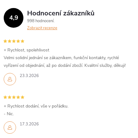
á
Hodnocení zákazníků
d
4,9
998 hodnocení
a
Zobrazit recenze
c
í
+ Rychlost, spolehlivost
Velmi solidní jednání se zákazníkem, funkční kontakty, rychlé
p
vyřízení od objednání, až po dodání zboží. Kvalitní služby, děkuji!
r
23.3.2026
v
k
+ Rychlost dodání, vše v pořádku.
y
- Nic.
v
17.3.2026