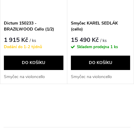
Dictum 150233 -
Smyčec KAREL SEDLÁK
BRAZILWOOD Cello (1/2)
(cello)
1 915 Kč
15 490 Kč
/ ks
/ ks
Dodání do 1-2 týdnů
Skladem prodejna
1 ks
DO KOŠÍKU
DO KOŠÍKU
Smyčec na violoncello
Smyčec na violoncello
O
v
l