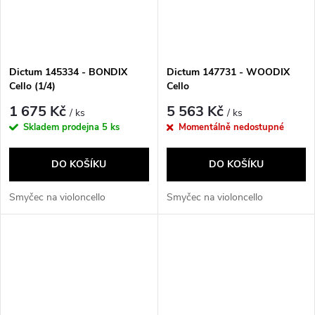
Dictum 145334 - BONDIX
Dictum 147731 - WOODIX
Cello (1/4)
Cello
1 675 Kč
5 563 Kč
/ ks
/ ks
Skladem prodejna
5 ks
Momentálně nedostupné
DO KOŠÍKU
DO KOŠÍKU
Smyčec na violoncello
Smyčec na violoncello