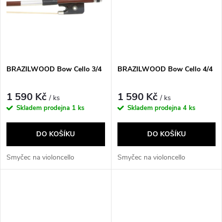
t
t
ů
ů
BRAZILWOOD Bow Cello 3/4
BRAZILWOOD Bow Cello 4/4
1 590 Kč
1 590 Kč
/ ks
/ ks
Skladem prodejna
1 ks
Skladem prodejna
4 ks
DO KOŠÍKU
DO KOŠÍKU
Smyčec na violoncello
Smyčec na violoncello