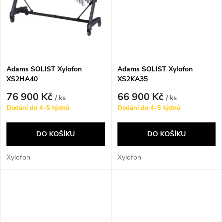
t
t
ů
ů
Adams SOLIST Xylofon
Adams SOLIST Xylofon
XS2HA40
XS2KA35
76 900 Kč
66 900 Kč
/ ks
/ ks
Dodání do 4-5 týdnů
Dodání do 4-5 týdnů
DO KOŠÍKU
DO KOŠÍKU
Xylofon
Xylofon