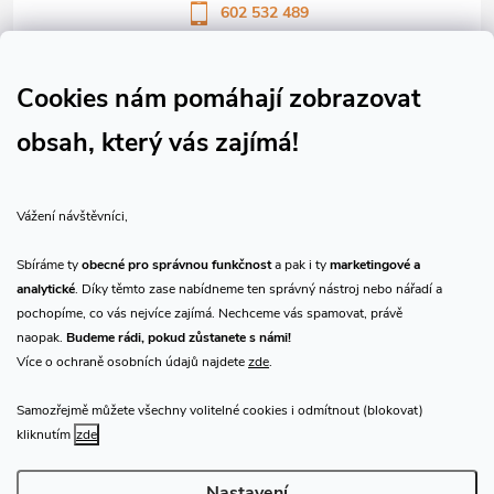
602 532 489
Sledujte nás na Facebooku
Sledujte náš vlog CHN_CZ
Cookies nám pomáhají zobrazovat
obsah, který vás zajímá!
Vše o nákupu
Vážení návštěvníci,
O nás
Sbíráme ty
obecné pro správnou funkčnost
a pak i ty
marketingové a
analytické
. Díky těmto zase nabídneme ten správný nástroj nebo nářadí a
Přijímáme online platby
pochopíme, co vás nejvíce zajímá. Nechceme vás spamovat, právě
naopak.
Budeme rádi, pokud zůstanete s námi!
Více o ochraně osobních údajů najdete
zde
.
Samozřejmě můžete všechny volitelné cookies i odmítnout (blokovat)
Prodejna Praha
kliknutím
zde
Nastavení