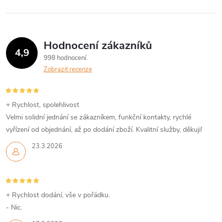
l
á
Hodnocení zákazníků
d
4,9
998 hodnocení
a
Zobrazit recenze
c
í
+ Rychlost, spolehlivost
Velmi solidní jednání se zákazníkem, funkční kontakty, rychlé
p
vyřízení od objednání, až po dodání zboží. Kvalitní služby, děkuji!
r
23.3.2026
v
k
+ Rychlost dodání, vše v pořádku.
y
- Nic.