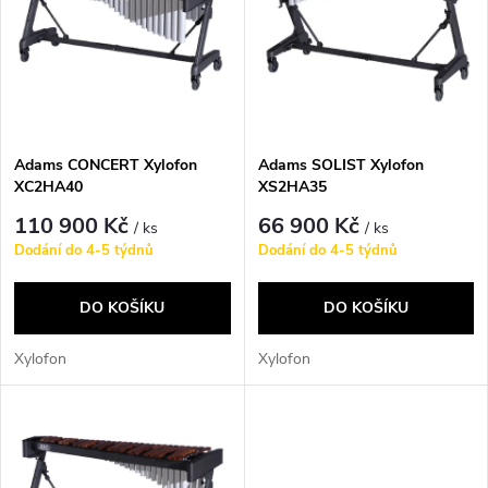
e
p
Abecedně
n
i
í
s
p
Adams CONCERT Xylofon
Adams SOLIST Xylofon
XC2HA40
XS2HA35
p
r
110 900 Kč
66 900 Kč
/ ks
/ ks
r
Dodání do 4-5 týdnů
Dodání do 4-5 týdnů
o
o
DO KOŠÍKU
DO KOŠÍKU
d
d
Xylofon
Xylofon
u
u
k
k