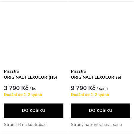
Pirastro
Pirastro
ORIGINAL FLEXOCOR (H5)
ORIGINAL FLEXOCOR set
bass 346520
bass 346020
3 790 Kč
9 790 Kč
/ ks
/ sada
Dodání do 1-2 týdnů
Dodání do 1-2 týdnů
DO KOŠÍKU
DO KOŠÍKU
Struna H na kontrabas
Struny na kontrabas - sada