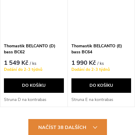
Thomastik BELCANTO (D)
Thomastik BELCANTO (E)
bass BC62
bass BC64
1 549 Kč
1 990 Kč
/ ks
/ ks
Dodání do 2-3 týdnů
Dodání do 2-3 týdnů
DO KOŠÍKU
DO KOŠÍKU
Struna D na kontrabas
Struna E na kontrabas
O
NAČÍST 38 DALŠÍCH