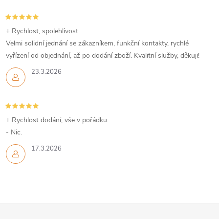
v
+ Rychlost, spolehlivost
ý
Velmi solidní jednání se zákazníkem, funkční kontakty, rychlé
p
vyřízení od objednání, až po dodání zboží. Kvalitní služby, děkuji!
i
23.3.2026
s
u
+ Rychlost dodání, vše v pořádku.
- Nic.
17.3.2026
Z