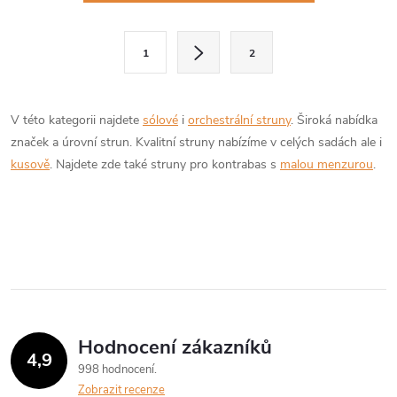
v
l
S
1
2
t
á
r
d
á
V této kategorii najdete
sólové
i
orchestrální struny
. Široká nabídka
a
n
značek a úrovní strun. Kvalitní struny nabízíme v celých sadách ale i
k
kusově
. Najdete zde také struny pro kontrabas s
malou menzurou
.
c
o
í
v
á
p
n
r
í
v
Hodnocení zákazníků
k
4,9
998 hodnocení
y
Zobrazit recenze