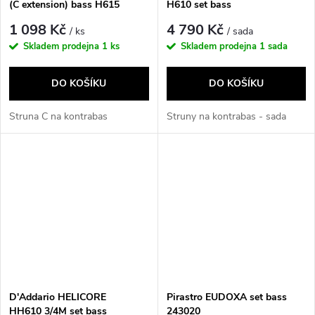
(C extension) bass H615
H610 set bass
1 098 Kč
4 790 Kč
/ ks
/ sada
Skladem prodejna
1 ks
Skladem prodejna
1 sada
DO KOŠÍKU
DO KOŠÍKU
Struna C na kontrabas
Struny na kontrabas - sada
D'Addario HELICORE
Pirastro EUDOXA set bass
HH610 3/4M set bass
243020