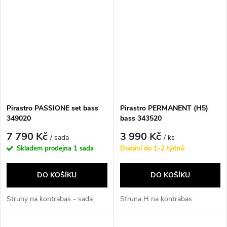
Pirastro PASSIONE set bass
Pirastro PERMANENT (H5)
349020
bass 343520
7 790 Kč
3 990 Kč
/ sada
/ ks
Skladem prodejna
1 sada
Dodání do 1-2 týdnů
DO KOŠÍKU
DO KOŠÍKU
Struny na kontrabas - sada
Struna H na kontrabas