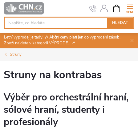
Přejít
NÁKUPNÍ
KOŠÍK
na
obsah
HLEDAT
Letní výprodej je tady! 🎶 Akční ceny platí jen do vyprodání zásob.
Zboží najdete v kategorii VÝPRODEJ. 📍
Struny
Struny na kontrabas
Výběr pro orchestrální hraní,
sólové hraní, studenty i
profesionály