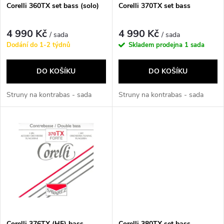
s
p
Corelli 360TX set bass (solo)
Corelli 370TX set bass
p
r
4 990 Kč
4 990 Kč
/ sada
/ sada
r
Dodání do 1-2 týdnů
Skladem prodejna
1 sada
o
o
DO KOŠÍKU
DO KOŠÍKU
d
d
Struny na kontrabas - sada
Struny na kontrabas - sada
u
u
k
k
t
t
ů
ů
Corelli 376TX (H5) bass
Corelli 380TX set bass