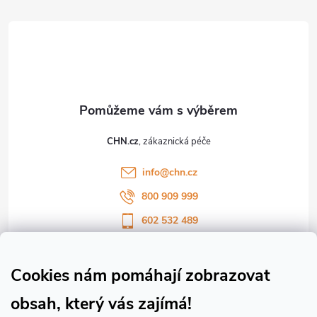
á
p
a
t
CHN.cz
í
info
@
chn.cz
800 909 999
602 532 489
Sledujte nás na Facebooku
Sledujte náš vlog CHN_CZ
Cookies nám pomáhají zobrazovat
obsah, který vás zajímá!