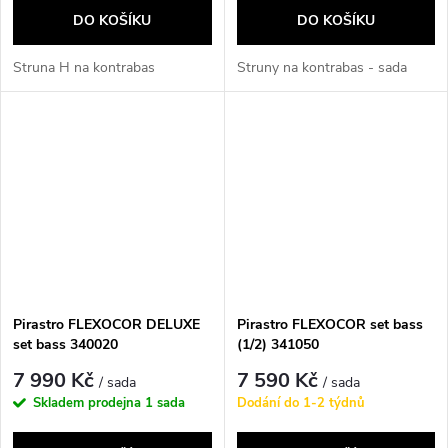
DO KOŠÍKU
DO KOŠÍKU
Struna H na kontrabas
Struny na kontrabas - sada
Pirastro FLEXOCOR DELUXE
Pirastro FLEXOCOR set bass
set bass 340020
(1/2) 341050
7 990 Kč
7 590 Kč
/ sada
/ sada
Skladem prodejna
1 sada
Dodání do 1-2 týdnů