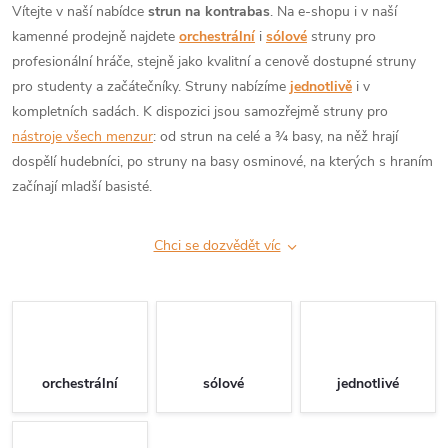
Vítejte v naší nabídce
strun na kontrabas
. Na e-shopu i v naší
kamenné prodejně najdete
orchestrální
i
sólové
struny pro
profesionální hráče, stejně jako kvalitní a cenově dostupné struny
pro studenty a začátečníky. Struny nabízíme
jednotlivě
i v
kompletních sadách. K dispozici jsou samozřejmě struny pro
nástroje všech menzur
: od strun na celé a ¾ basy, na něž hrají
dospělí hudebníci, po struny na basy osminové, na kterých s hraním
začínají mladší basisté.
Chci se dozvědět víc
orchestrální
sólové
jednotlivé