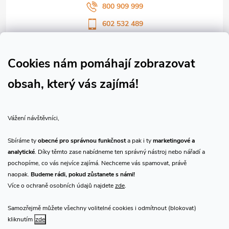
800 909 999
602 532 489
Sledujte nás na Facebooku
Sledujte náš vlog CHN_CZ
Cookies nám pomáhají zobrazovat
obsah, který vás zajímá!
Vše o nákupu
Vážení návštěvníci,
O nás
Sbíráme ty
obecné pro správnou funkčnost
a pak i ty
marketingové a
analytické
. Díky těmto zase nabídneme ten správný nástroj nebo nářadí a
Přijímáme online platby
pochopíme, co vás nejvíce zajímá. Nechceme vás spamovat, právě
naopak.
Budeme rádi, pokud zůstanete s námi!
Více o ochraně osobních údajů najdete
zde
.
Samozřejmě můžete všechny volitelné cookies i odmítnout (blokovat)
Prodejna Praha
kliknutím
zde