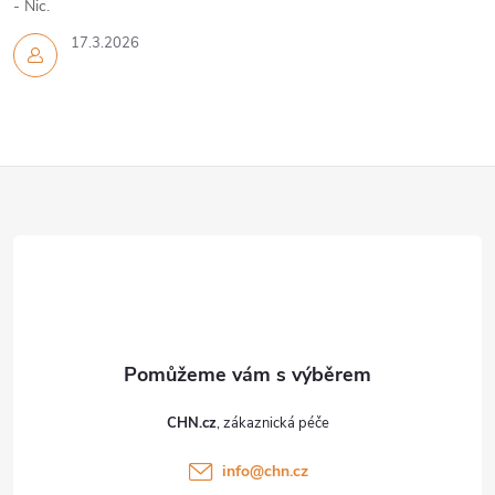
- Nic.
17.3.2026
Z
á
p
a
t
CHN.cz
í
info
@
chn.cz