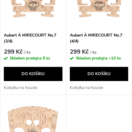
p
n
i
í
s
p
Aubert À MIRECOURT No.7
Aubert À MIRECOURT No.7
(3/4)
(4/4)
p
r
299 Kč
299 Kč
/ ks
/ ks
r
Skladem prodejna
8 ks
Skladem prodejna
>10 ks
o
o
DO KOŠÍKU
DO KOŠÍKU
d
d
Kobylka na housle
Kobylka na housle
u
u
k
k
t