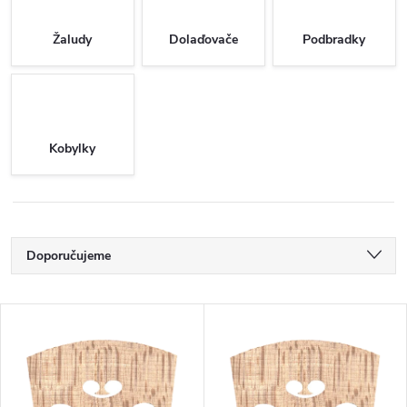
Žaludy
Dolaďovače
Podbradky
Kobylky
Ř
Doporučujeme
a
Nejlevnější
V
Nejdražší
z
ý
Nejprodávanější
e
Abecedně