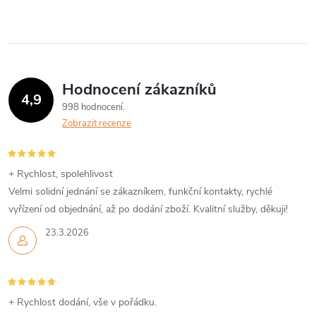
v
k
y
Hodnocení zákazníků
v
4,9
998 hodnocení
ý
Zobrazit recenze
p
+ Rychlost, spolehlivost
i
Velmi solidní jednání se zákazníkem, funkční kontakty, rychlé
s
vyřízení od objednání, až po dodání zboží. Kvalitní služby, děkuji!
23.3.2026
u
+ Rychlost dodání, vše v pořádku.