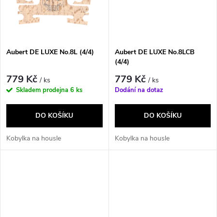
t
ů
ů
Aubert DE LUXE No.8L (4/4)
Aubert DE LUXE No.8LCB
(4/4)
779 Kč
779 Kč
/ ks
/ ks
Skladem prodejna
6 ks
Dodání na dotaz
DO KOŠÍKU
DO KOŠÍKU
Kobylka na housle
Kobylka na housle