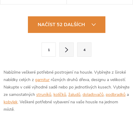
O
NAČÍST 52 DALŠÍCH
v
l
S
1
4
t
á
r
d
á
Nabízíme veškeré potřebné postrojení na housle. Vybírejte z široké
a
n
nabídky celých z
garnitur
různých druhů dřeva, designu a velikostí.
k
Nakupte v celé výhodné sadě nebo po jednotlivých kusech. Vybírejte
c
o
ze samostatných
struníků
,
kolíčků
,
žaludů
,
dolaďovačů
,
podbradků
a
í
kobylek
. Veškeré potřebné vybavení na vaše housle na jednom
v
místě.
á
p
n
r
í