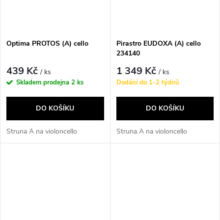
Optima PROTOS (A) cello
Pirastro EUDOXA (A) cello
234140
439 Kč
1 349 Kč
/ ks
/ ks
Skladem prodejna
2 ks
Dodání do 1-2 týdnů
DO KOŠÍKU
DO KOŠÍKU
Struna A na violoncello
Struna A na violoncello