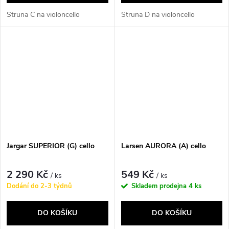
Struna C na violoncello
Struna D na violoncello
Jargar SUPERIOR (G) cello
Larsen AURORA (A) cello
2 290 Kč
549 Kč
/ ks
/ ks
Dodání do 2-3 týdnů
Skladem prodejna
4 ks
DO KOŠÍKU
DO KOŠÍKU