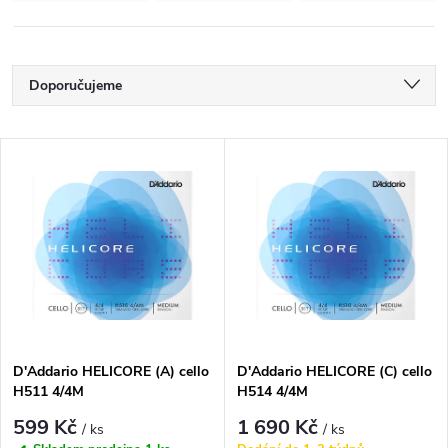
Ř
Doporučujeme
a
Nejlevnější
V
Nejdražší
z
ý
Nejprodávanější
e
p
Abecedně
n
i
í
s
p
D'Addario HELICORE (A) cello
D'Addario HELICORE (C) cello
H511 4/4M
H514 4/4M
p
r
599 Kč
1 690 Kč
/ ks
/ ks