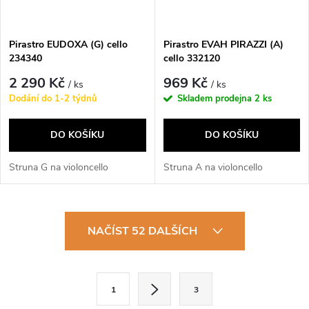
Pirastro EUDOXA (G) cello
Pirastro EVAH PIRAZZI (A)
234340
cello 332120
2 290 Kč
969 Kč
/ ks
/ ks
Dodání do 1-2 týdnů
Skladem prodejna
2 ks
DO KOŠÍKU
DO KOŠÍKU
Struna G na violoncello
Struna A na violoncello
O
NAČÍST 52 DALŠÍCH
v
l
S
1
3
t
á