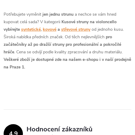
r
d
á
Potřebujete vyměnit
jen jednu strunu
a nechce se vám hned
a
n
kupovat celá sada? V kategorii
Kusové struny na violoncello
k
vybírejte
syntetické
,
kovové
a
střevové struny
od jednoho kusu.
c
o
Široká nabídka předních značek. Od těch nejlevnějších
pro
í
začátečníky až po dražší struny pro profesionální a pokročilé
v
hráče
. Cena se odvíjí podle kvality zpracování a druhu materiálu.
á
p
Veškeré zboží je dostupné zde na našem e-shopu i v naší prodejně
n
na Praze 1.
r
í
v
k
y
v
Hodnocení zákazníků
ý
4,9