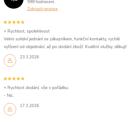
998 hodnocení
p
Zobrazit recenze
i
s
+ Rychlost, spolehlivost
Velmi solidní jednání se zákazníkem, funkční kontakty, rychlé
u
vyřízení od objednání, až po dodání zboží. Kvalitní služby, děkuji!
23.3.2026
+ Rychlost dodání, vše v pořádku.
- Nic.
17.3.2026