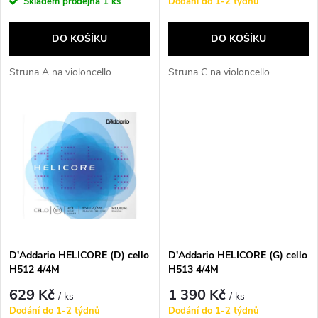
r
Skladem prodejna
1 ks
Dodání do 1-2 týdnů
o
o
DO KOŠÍKU
DO KOŠÍKU
d
d
Struna A na violoncello
Struna C na violoncello
u
u
k
k
t
t
ů
ů
D'Addario HELICORE (D) cello
D'Addario HELICORE (G) cello
H512 4/4M
H513 4/4M
629 Kč
1 390 Kč
/ ks
/ ks
Dodání do 1-2 týdnů
Dodání do 1-2 týdnů