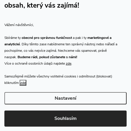
obsah, který vás zajímá!
Vše o nákupu
Vážení návštěvníci,
O nás
Sbíráme ty
obecné pro správnou funkčnost
a pak i ty
marketingové a
analytické
. Díky těmto zase nabídneme ten správný nástroj nebo nářadí a
Přijímáme online platby
pochopíme, co vás nejvíce zajímá. Nechceme vás spamovat, právě
naopak.
Budeme rádi, pokud zůstanete s námi!
Více o ochraně osobních údajů najdete
zde
.
Samozřejmě můžete všechny volitelné cookies i odmítnout (blokovat)
Prodejna Praha
kliknutím
zde
Nastavení
Copyright 2026
CHN.cz
. Všechna práva vyhrazena.
Upravit nastavení
cookies
Souhlasím
Vytvořil Shoptet