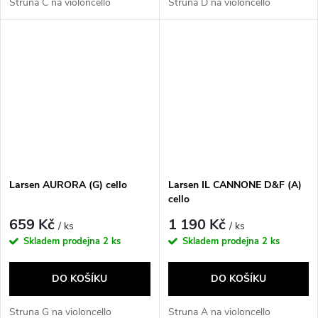
Struna C na violoncello
Struna D na violoncello
Larsen AURORA (G) cello
Larsen IL CANNONE D&F (A)
cello
659 Kč
1 190 Kč
/ ks
/ ks
Skladem prodejna
2 ks
Skladem prodejna
2 ks
DO KOŠÍKU
DO KOŠÍKU
Struna G na violoncello
Struna A na violoncello