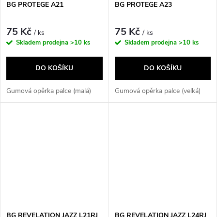
BG PROTEGE A21
BG PROTEGE A23
75 Kč
75 Kč
/ ks
/ ks
Skladem prodejna
>10 ks
Skladem prodejna
>10 ks
DO KOŠÍKU
DO KOŠÍKU
Gumová opěrka palce (malá)
Gumová opěrka palce (velká)
BG REVELATION JAZZ L21RJ
BG REVELATION JAZZ L24RJ