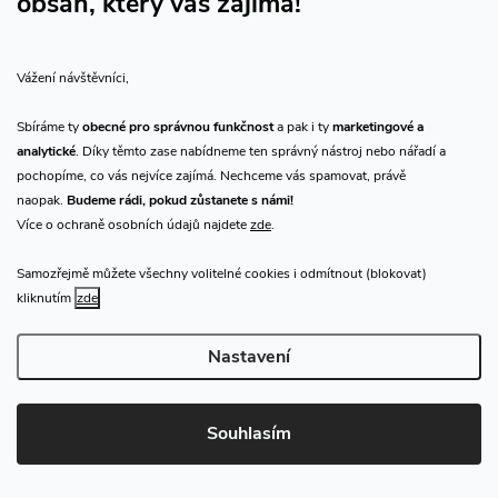
obsah, který vás zajímá!
t
CHN.cz
í
Vážení návštěvníci,
info
@
chn.cz
800 909 999
Sbíráme ty
obecné pro správnou funkčnost
a pak i ty
marketingové a
analytické
. Díky těmto zase nabídneme ten správný nástroj nebo nářadí a
602 532 489
pochopíme, co vás nejvíce zajímá. Nechceme vás spamovat, právě
Sledujte nás na Facebooku
naopak.
Budeme rádi, pokud zůstanete s námi!
Více o ochraně osobních údajů najdete
zde
.
Sledujte náš vlog CHN_CZ
Samozřejmě můžete všechny volitelné cookies i odmítnout (blokovat)
kliknutím
zde
Vše o nákupu
Nastavení
O nás
Souhlasím
Přijímáme online platby