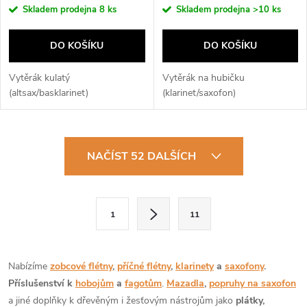
Skladem prodejna
8 ks
Skladem prodejna
>10 ks
DO KOŠÍKU
DO KOŠÍKU
Vytěrák kulatý
Vytěrák na hubičku
(altsax/basklarinet)
(klarinet/saxofon)
O
NAČÍST 52 DALŠÍCH
v
l
S
1
11
t
á
r
d
á
Nabízíme
zobcové flétny
,
příčné flétny
,
klarinety
a
saxofony
.
a
n
Příslušenství k
hobojům
a
fagotům
.
Mazadla
,
popruhy na saxofon
k
a jiné doplňky k dřevěným i žesťovým nástrojům jako
plátky,