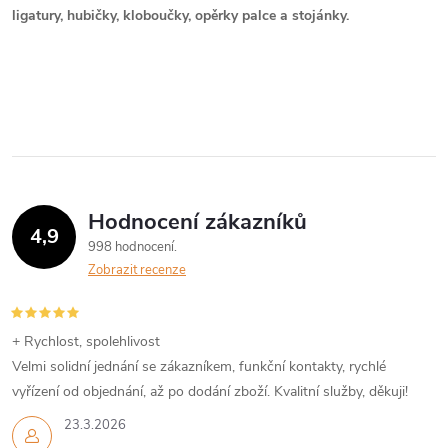
c
o
ligatury, hubičky, kloboučky, opěrky palce a stojánky.
í
v
á
p
n
r
í
v
k
Hodnocení zákazníků
4,9
y
998 hodnocení
Zobrazit recenze
v
ý
+ Rychlost, spolehlivost
p
Velmi solidní jednání se zákazníkem, funkční kontakty, rychlé
vyřízení od objednání, až po dodání zboží. Kvalitní služby, děkuji!
i
23.3.2026