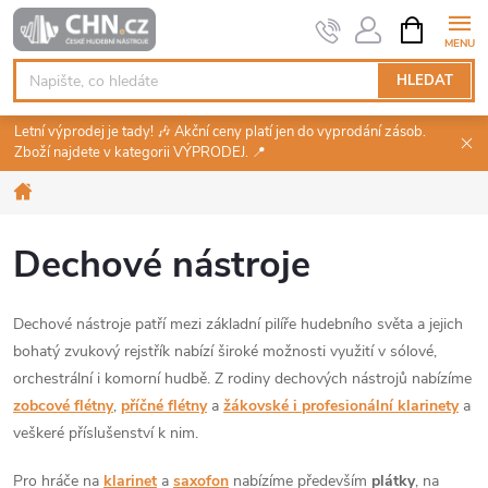
Přejít
NÁKUPNÍ
KOŠÍK
na
obsah
HLEDAT
Letní výprodej je tady! 🎶 Akční ceny platí jen do vyprodání zásob.
Zboží najdete v kategorii VÝPRODEJ. 📍
Domů
Dechové nástroje
Dechové nástroje patří mezi základní pilíře hudebního světa a jejich
bohatý zvukový rejstřík nabízí široké možnosti využití v sólové,
orchestrální i komorní hudbě. Z rodiny dechových nástrojů nabízíme
zobcové flétny
,
příčné flétny
a
žákovské i profesionální klarinety
a
veškeré příslušenství k nim.
Pro hráče na
klarinet
a
saxofon
nabízíme především
plátky
, na