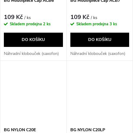
BG Mouthpiece Cap ACB6
BG Mouthpiece Cap ACB7
109 Kč
109 Kč
/ ks
/ ks
Skladem prodejna
2 ks
Skladem prodejna
3 ks
DO KOŠÍKU
DO KOŠÍKU
Náhradní klobouček (saxofon)
Náhradní klobouček (saxofon)
BG NYLON C20E
BG NYLON C20LP