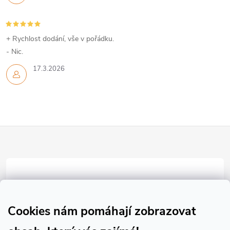
s
u
+ Rychlost dodání, vše v pořádku.
- Nic.
17.3.2026
Z
á
p
a
Cookies nám pomáhají zobrazovat