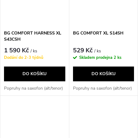
BG COMFORT HARNESS XL
BG COMFORT XL S14SH
S43CSH
1 590 Kč
529 Kč
/ ks
/ ks
Dodání do 2-3 týdnů
Skladem prodejna
2 ks
DO KOŠÍKU
DO KOŠÍKU
Popruhy na saxofon (alt/tenor)
Popruhy na saxofon (alt/tenor)