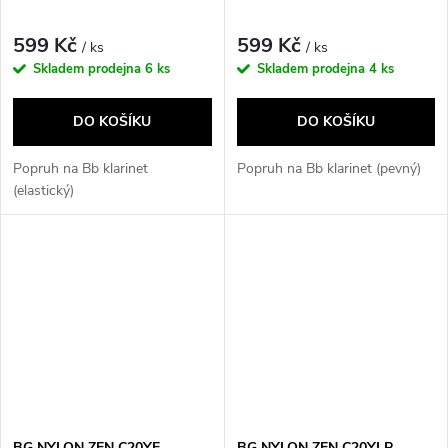
599 Kč
599 Kč
/ ks
/ ks
Skladem prodejna
6 ks
Skladem prodejna
4 ks
DO KOŠÍKU
DO KOŠÍKU
Popruh na Bb klarinet
Popruh na Bb klarinet (pevný)
(elastický)
BG NYLON ZEN C20YE
BG NYLON ZEN C20YLP