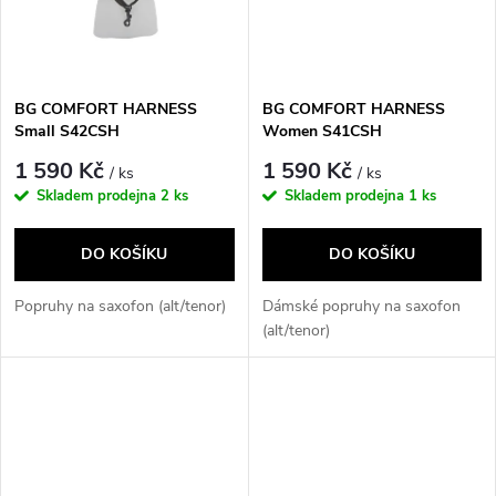
ů
ů
BG COMFORT HARNESS
BG COMFORT HARNESS
Small S42CSH
Women S41CSH
1 590 Kč
1 590 Kč
/ ks
/ ks
Skladem prodejna
2 ks
Skladem prodejna
1 ks
DO KOŠÍKU
DO KOŠÍKU
Popruhy na saxofon (alt/tenor)
Dámské popruhy na saxofon
(alt/tenor)