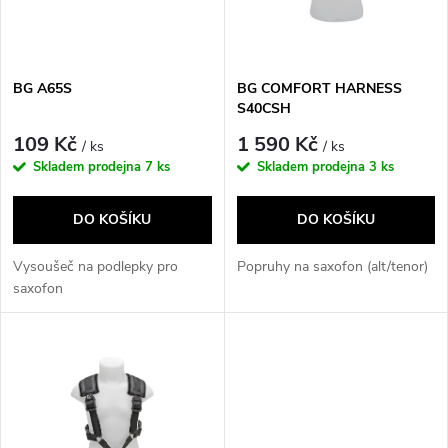
n
i
í
s
p
BG A65S
BG COMFORT HARNESS
S40CSH
p
r
109 Kč
1 590 Kč
/ ks
/ ks
r
Skladem prodejna
7 ks
Skladem prodejna
3 ks
o
o
DO KOŠÍKU
DO KOŠÍKU
d
d
Vysoušeč na podlepky pro
Popruhy na saxofon (alt/tenor)
u
saxofon
u
k
k
t
t