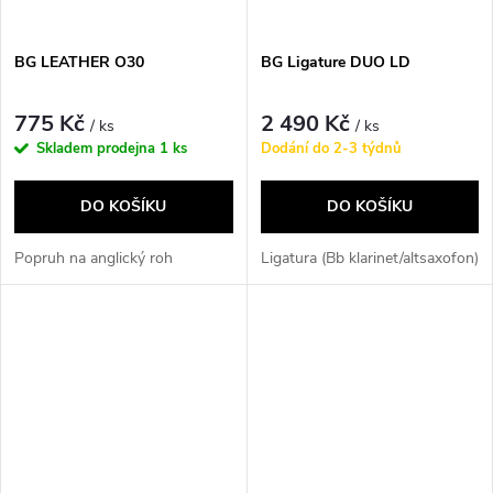
BG LEATHER O30
BG Ligature DUO LD
775 Kč
2 490 Kč
/ ks
/ ks
Skladem prodejna
1 ks
Dodání do 2-3 týdnů
DO KOŠÍKU
DO KOŠÍKU
Popruh na anglický roh
Ligatura (Bb klarinet/altsaxofon)