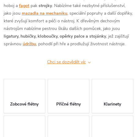
hoboj a
fagot
pak
strojky
. Nabízíme také nezbytné příslušenství,
jako jsou
mazadla na mechaniku
, speciální popruhy a další doplňky,
které zvyšují komfort a péči o nástroj. K dřevěným dechovým
nástrojům nabízíme pestrou škálu dalších pomůcek, jako jsou
ligatury, hubičky, kloboučky, opěrky palce a stojánky
, jež zajišťují
správnou
údržbu
, pohodlí při hře a prodlužují životnost nástroje.
Chci se dozvědět víc
Zobcové flétny
Příčné flétny
Klarinety