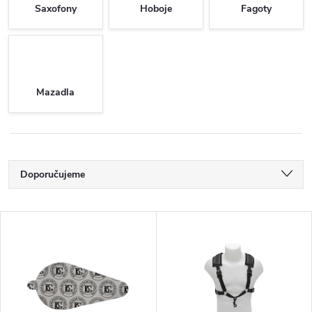
Saxofony
Hoboje
Fagoty
Mazadla
Ř
Doporučujeme
a
Nejlevnější
V
Nejdražší
z
ý
Nejprodávanější
e
p
Abecedně