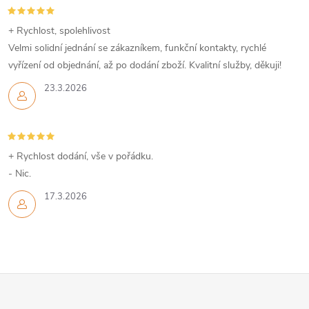
ý
+ Rychlost, spolehlivost
p
Velmi solidní jednání se zákazníkem, funkční kontakty, rychlé
vyřízení od objednání, až po dodání zboží. Kvalitní služby, děkuji!
i
23.3.2026
s
u
+ Rychlost dodání, vše v pořádku.
- Nic.
17.3.2026
Z