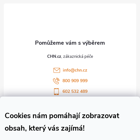
á
p
a
t
CHN.cz
í
info
@
chn.cz
800 909 999
602 532 489
Sledujte nás na Facebooku
Sledujte náš vlog CHN_CZ
Cookies nám pomáhají zobrazovat
obsah, který vás zajímá!