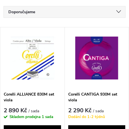
Ř
Doporučujeme
a
Nejlevnější
V
Nejdražší
z
ý
Nejprodávanější
e
p
Abecedně
n
i
í
s
p
Corelli ALLIANCE 830M set
Corelli CANTIGA 930M set
viola
viola
p
r
2 890 Kč
2 290 Kč
/ sada
/ sada
r
Skladem prodejna
1 sada
Dodání do 1-2 týdnů
o