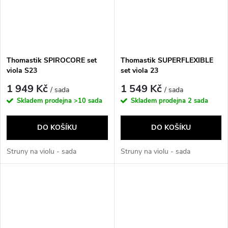
Thomastik SPIROCORE set
Thomastik SUPERFLEXIBLE
viola S23
set viola 23
1 949 Kč
1 549 Kč
/ sada
/ sada
Skladem prodejna
>10 sada
Skladem prodejna
2 sada
DO KOŠÍKU
DO KOŠÍKU
Struny na violu - sada
Struny na violu - sada