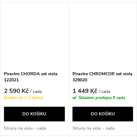
Pirastro CHORDA set viola
Pirastro CHROMCOR set viola
122021
329020
2 590 Kč
1 449 Kč
/ sada
/ sada
Dodání do 1-2 týdnů
Skladem prodejna
8 sada
DO KOŠÍKU
DO KOŠÍKU
Struny na violu - sada
Struny na violu - sada