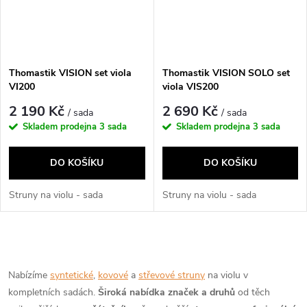
Thomastik VISION set viola
Thomastik VISION SOLO set
VI200
viola VIS200
2 190 Kč
2 690 Kč
/ sada
/ sada
Skladem prodejna
3 sada
Skladem prodejna
3 sada
DO KOŠÍKU
DO KOŠÍKU
Struny na violu - sada
Struny na violu - sada
O
v
Nabízíme
syntetické
,
kovové
a
střevové struny
na violu v
kompletních sadách.
Široká nabídka značek a druhů
od těch