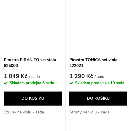
Pirastro PIRANITO set viola
Pirastro TONICA set viola
625000
422021
1 049 Kč
1 290 Kč
/ sada
/ sada
Skladem prodejna
8 sada
Skladem prodejna
>10 sada
DO KOŠÍKU
DO KOŠÍKU
Struny na violu - sada
Struny na violu - sada