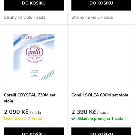
o
DO KOŠÍKU
DO KOŠÍKU
d
d
Struny na violu - sada
Struny na violu - sada
u
u
k
k
t
t
ů
ů
Corelli CRYSTAL 730M set
Corelli SOLEA 630M set viola
viola
2 090 Kč
2 390 Kč
/ sada
/ sada
Dodání do 1-2 týdnů
Skladem prodejna
1 sada
DO KOŠÍKU
DO KOŠÍKU