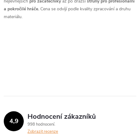
l
nejlevnějších
pro začátečníky
až po dražší
struny pro profesionální
á
a pokročilé hráče.
Cena se odvíjí podle kvality zpracování a druhu
materiálu.
d
a
c
í
p
r
v
k
Hodnocení zákazníků
4,9
y
998 hodnocení
Zobrazit recenze
v