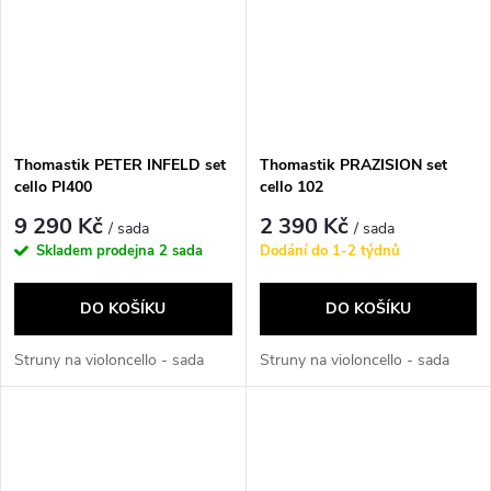
Thomastik PETER INFELD set
Thomastik PRAZISION set
cello PI400
cello 102
9 290 Kč
2 390 Kč
/ sada
/ sada
Skladem prodejna
2 sada
Dodání do 1-2 týdnů
DO KOŠÍKU
DO KOŠÍKU
Struny na violoncello - sada
Struny na violoncello - sada