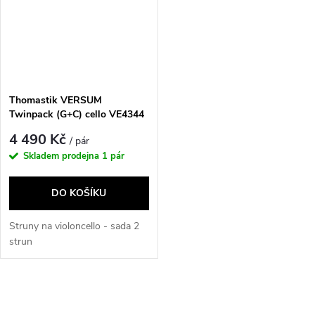
Thomastik VERSUM
Twinpack (G+C) cello VE4344
4 490 Kč
/ pár
Skladem prodejna
1 pár
DO KOŠÍKU
Struny na violoncello - sada 2
strun
O