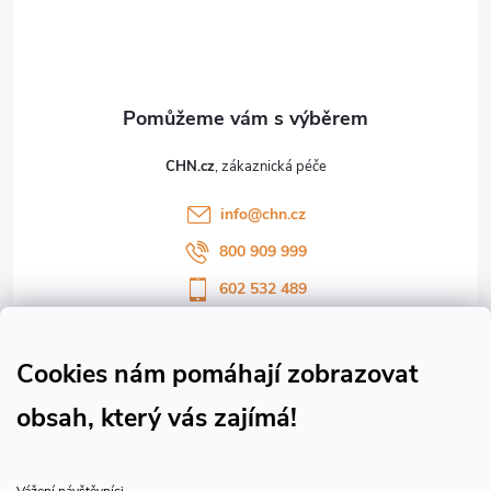
p
a
t
CHN.cz
í
info
@
chn.cz
800 909 999
602 532 489
Sledujte nás na Facebooku
Sledujte náš vlog CHN_CZ
Cookies nám pomáhají zobrazovat
obsah, který vás zajímá!
Vše o nákupu