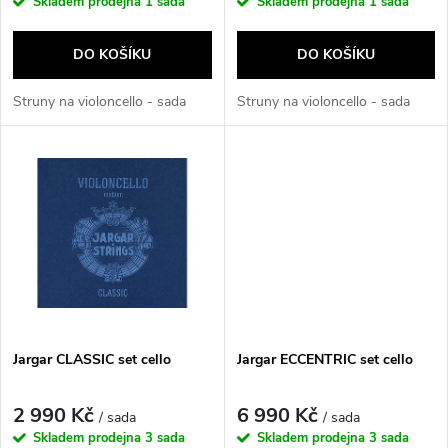
r
Skladem prodejna
1 sada
Skladem prodejna
1 sada
o
o
DO KOŠÍKU
DO KOŠÍKU
d
d
Struny na violoncello - sada
Struny na violoncello - sada
u
u
k
k
t
t
ů
ů
Jargar CLASSIC set cello
Jargar ECCENTRIC set cello
2 990 Kč
6 990 Kč
/ sada
/ sada
Skladem prodejna
3 sada
Skladem prodejna
3 sada