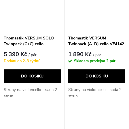
Thomastik VERSUM SOLO
Thomastik VERSUM
Twinpack (G+C) cello
Twinpack (A+D) cello VE4142
VES4344
5 390 Kč
1 890 Kč
/ pár
/ pár
Dodání do 2-3 týdnů
Skladem prodejna
2 pár
DO KOŠÍKU
DO KOŠÍKU
Struny na violoncello - sada 2
Struny na violoncello - sada 2
strun
strun