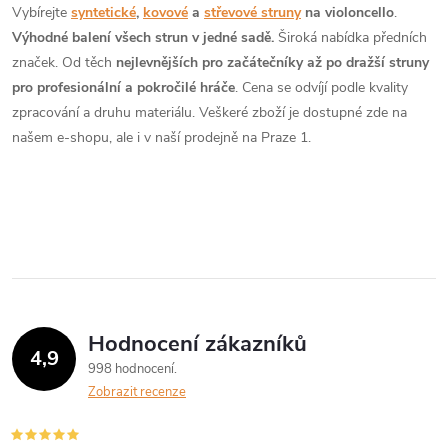
v
Vybírejte
syntetické
,
kovové
a
střevové struny
na violoncello
.
Výhodné balení všech strun v jedné sadě.
Široká nabídka předních
l
značek. Od těch
nejlevnějších pro začátečníky až po dražší struny
á
pro profesionální a pokročilé hráče
. Cena se odvíjí podle kvality
zpracování a druhu materiálu. Veškeré zboží je dostupné zde na
d
našem e-shopu, ale i v naší prodejně na Praze 1.
a
c
í
p
r
Hodnocení zákazníků
4,9
v
998 hodnocení
Zobrazit recenze
k