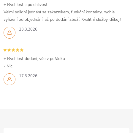
y
+ Rychlost, spolehlivost
v
Velmi solidní jednání se zákazníkem, funkční kontakty, rychlé
vyřízení od objednání, až po dodání zboží. Kvalitní služby, děkuji!
ý
23.3.2026
p
i
+ Rychlost dodání, vše v pořádku.
s
- Nic.
u
17.3.2026
Z
á