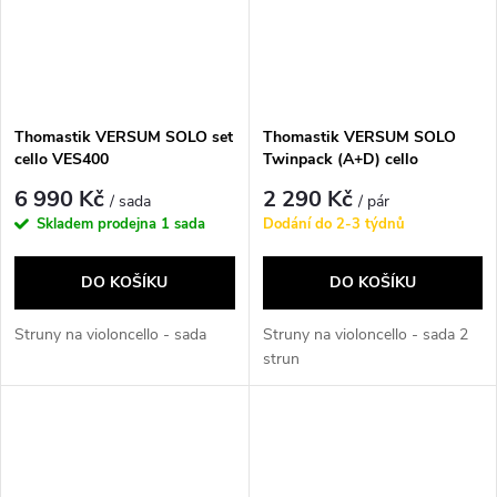
Thomastik VERSUM SOLO set
Thomastik VERSUM SOLO
cello VES400
Twinpack (A+D) cello
VES4142
6 990 Kč
2 290 Kč
/ sada
/ pár
Skladem prodejna
1 sada
Dodání do 2-3 týdnů
DO KOŠÍKU
DO KOŠÍKU
Struny na violoncello - sada
Struny na violoncello - sada 2
strun