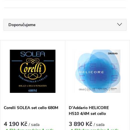
Ř
Doporučujeme
a
Nejlevnější
V
Nejdražší
z
ý
Nejprodávanější
e
p
Abecedně
n
i
í
s
p
Corelli SOLEA set cello 680M
D'Addario HELICORE
H510 4/4M set cello
p
r
4 190 Kč
3 890 Kč
/ sada
/ sada