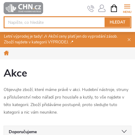
Přejít
NÁKUPNÍ
KOŠÍK
na
obsah
HLEDAT
Letní výprodej je tady! 🎶 Akční ceny platí jen do vyprodání zásob.
Zboží najdete v kategorii VÝPRODEJ. 📍
Domů
Akce
Objevujte zboží, které máme právě v akci. Hudební nástroje, struny
a příslušenství nebo nářadí pro houslaře a kutily, to vše najdete v
této kategorii. Zboží přidáváme postupně, proto sledujte tuto
kategorii a nic vám neunikne.
Ř
Doporučujeme