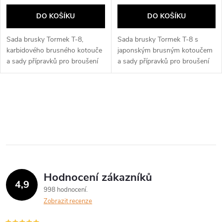
DO KOŠÍKU
DO KOŠÍKU
Sada brusky Tormek T-8,
Sada brusky Tormek T-8 s
karbidového brusného kotouče
japonským brusným kotoučem
a sady přípravků pro broušení
a sady přípravků pro broušení
ručního nářadí.
ručního nářadí.
O
v
l
á
Hodnocení zákazníků
d
4,9
998 hodnocení
a
Zobrazit recenze
c