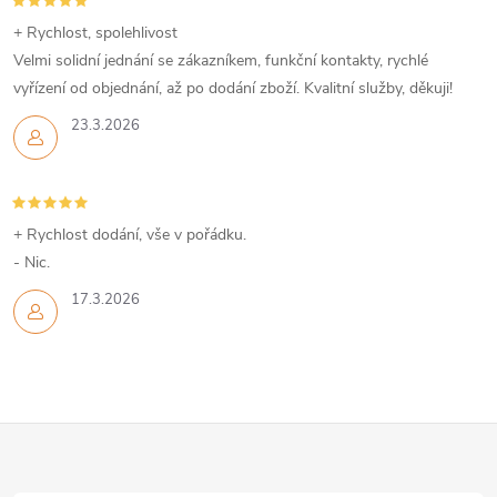
í
+ Rychlost, spolehlivost
Velmi solidní jednání se zákazníkem, funkční kontakty, rychlé
p
vyřízení od objednání, až po dodání zboží. Kvalitní služby, děkuji!
r
23.3.2026
v
k
+ Rychlost dodání, vše v pořádku.
y
- Nic.
v
17.3.2026
ý
p
Z
i
s