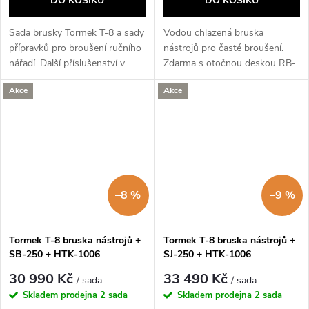
DO KOŠÍKU
DO KOŠÍKU
Sada brusky Tormek T-8 a sady
Vodou chlazená bruska
přípravků pro broušení ručního
nástrojů pro časté broušení.
nářadí. Další příslušenství v
Zdarma s otočnou deskou RB-
balení.
180.
Akce
Akce
–8 %
–9 %
Tormek T-8 bruska nástrojů +
Tormek T-8 bruska nástrojů +
SB-250 + HTK-1006
SJ-250 + HTK-1006
30 990 Kč
33 490 Kč
/ sada
/ sada
Skladem prodejna
2 sada
Skladem prodejna
2 sada