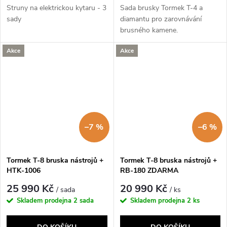
Struny na elektrickou kytaru - 3
Sada brusky Tormek T-4 a
sady
diamantu pro zarovnávání
brusného kamene.
Akce
Akce
–7 %
–6 %
Tormek T-8 bruska nástrojů +
Tormek T-8 bruska nástrojů +
HTK-1006
RB-180 ZDARMA
25 990 Kč
20 990 Kč
/ sada
/ ks
Skladem prodejna
2 sada
Skladem prodejna
2 ks