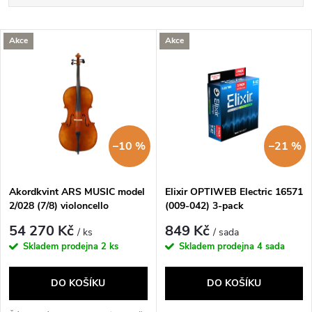
a
Nejlevnější
V
Akce
Akce
Nejdražší
z
ý
Nejprodávanější
e
p
Abecedně
n
i
–10 %
–21 %
í
s
p
Akordkvint ARS MUSIC model
Elixir OPTIWEB Electric 16571
2/028 (7/8) violoncello
(009-042) 3-pack
p
r
54 270 Kč
849 Kč
/ ks
/ sada
r
Skladem prodejna
2 ks
Skladem prodejna
4 sada
o
o
DO KOŠÍKU
DO KOŠÍKU
d