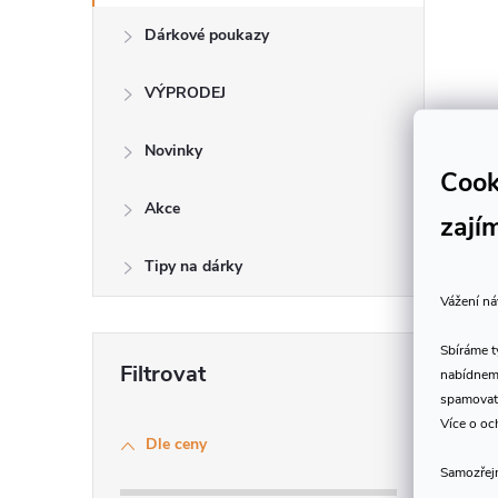
Dárkové poukazy
VÝPRODEJ
í
Novinky
Cook
r
Akce
zají
Tipy na dárky
Vážení ná
Sbíráme 
nabídneme
spamovat
Více o oc
Dle ceny
Samozřejm