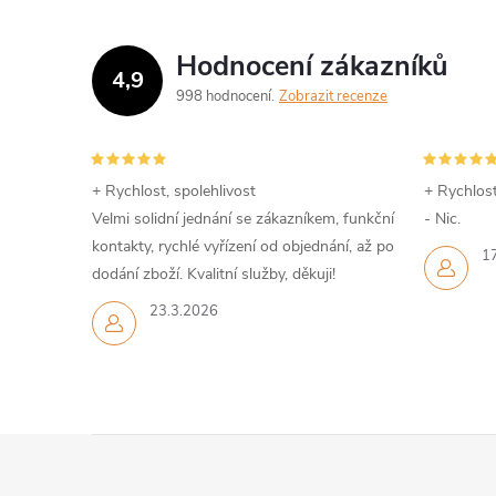
Hodnocení zákazníků
4,9
998 hodnocení
Zobrazit recenze
+ Rychlost, spolehlivost
+ Rychlost
Velmi solidní jednání se zákazníkem, funkční
- Nic.
kontakty, rychlé vyřízení od objednání, až po
1
dodání zboží. Kvalitní služby, děkuji!
23.3.2026
Z