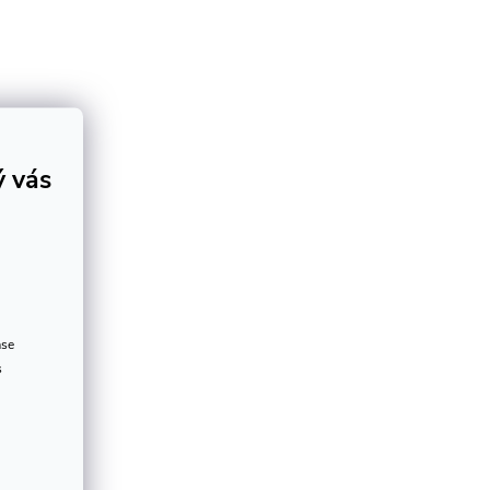
ý vás
ase
s