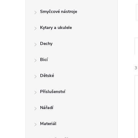
s
Smyčcové nástroje
t
Kytary a ukulele
r
a
Dechy
n
Bicí
3
n
Dětské
í
Příslušenství
p
Nářadí
í
a
Materiál
i