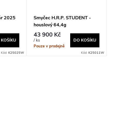
ár 2025
Smyčec H.R.P. STUDENT -
houslový 64,4g
43 900 Kč
 KOŠÍKU
DO KOŠÍKU
/ ks
Pouze v prodejně
Kód:
K25025W
Kód:
K25011W