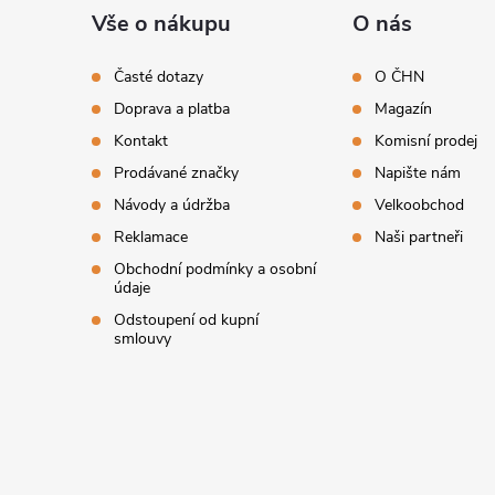
á
Vše o nákupu
O nás
p
Časté dotazy
O ČHN
Doprava a platba
Magazín
a
Kontakt
Komisní prodej
t
Prodávané značky
Napište nám
Návody a údržba
Velkoobchod
í
Reklamace
Naši partneři
Obchodní podmínky a osobní
údaje
Odstoupení od kupní
smlouvy