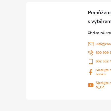
CHN.cz
info
@
chn
800 909 
602 532 
Sledujte 
booku
Sledujte 
N_CZ