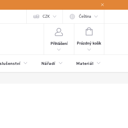
a osobní údaje
Odstoupení od kupní smlouvy
CZK
Čeština
NÁKUPNÍ
KOŠÍK
Prázdný košík
Přihlášení
slušenství
Nářadí
Materiál
Dětsk