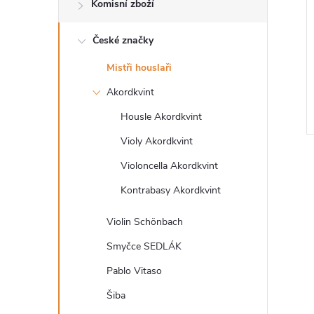
n
Komisní zboží
e
České značky
l
Mistři houslaři
Akordkvint
Housle Akordkvint
Violy Akordkvint
Violoncella Akordkvint
Kontrabasy Akordkvint
Violin Schönbach
l
Smyčce SEDLÁK
Pablo Vitaso
Šiba