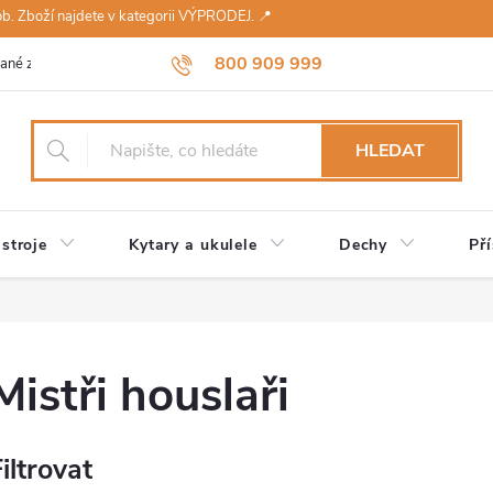
sob. Zboží najdete v kategorii VÝPRODEJ. 📍
800 909 999
ané značky
Návody a údržba
Reklamace
Obchodní podmínky 
HLEDAT
stroje
Kytary a ukulele
Dechy
Pří
Mistři houslaři
iltrovat