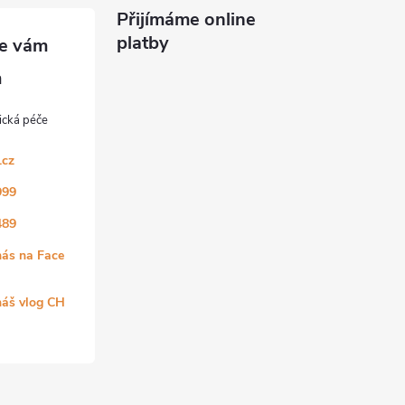
Přijímáme online
platby
.cz
999
489
nás na Face
náš vlog CH