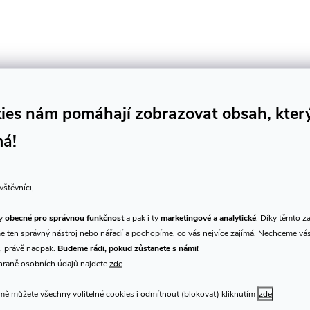
a
c
p
ies nám pomáhají zobrazovat obsah, kter
má!
v
k
vštěvníci,
y
ty
obecné pro správnou funkčnost
a pak i ty
marketingové a analytické
. Díky těmto z
v
 ten správný nástroj nebo nářadí a pochopíme, co vás nejvíce zajímá. Nechceme vá
, právě naopak.
Budeme rádi, pokud zůstanete s námi!
ý
hraně osobních údajů najdete
zde
.
p
ě můžete všechny volitelné cookies i odmítnout (blokovat) kliknutím
zde