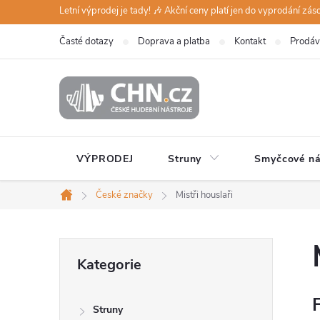
Přejít
Letní výprodej je tady! 🎶 Akční ceny platí jen do vyprodání zá
na
Časté dotazy
Doprava a platba
Kontakt
Prodáv
obsah
VÝPRODEJ
Struny
Smyčcové ná
České značky
Mistři houslaři
Domů
P
Přeskočit
Kategorie
kategorie
o
F
Struny