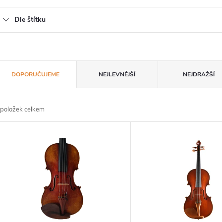
Dle štítku
Ř
DOPORUČUJEME
NEJLEVNĚJŠÍ
NEJDRAŽŠÍ
a
položek celkem
z
V
e
ý
n
p
p