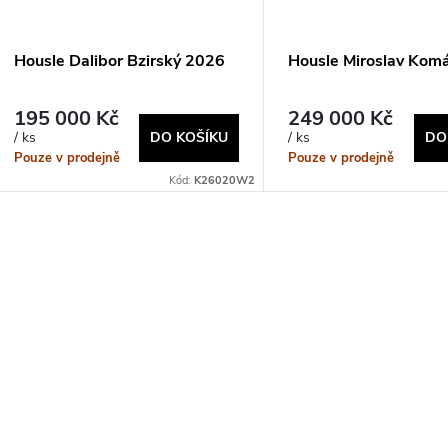
s
r
p
Housle Dalibor Bzirský 2026
Housle Miroslav Kom
o
r
195 000 Kč
249 000 Kč
d
DO KOŠÍKU
DO
/ ks
/ ks
o
Pouze v prodejně
Pouze v prodejně
u
Kód:
K26020W2
d
k
u
O
t
v
k
ů
t
á
ů
d