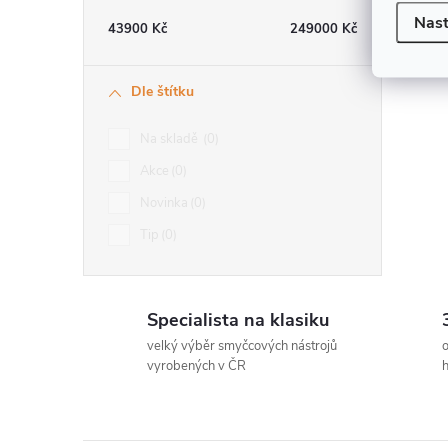
i
Nast
43900
Kč
249000
Kč
Dle štítku
Na skladě
0
Akce
0
Novinka
0
Tip
0
Specialista na klasiku
velký výběr smyčcových nástrojů
o
vyrobených v ČR
h