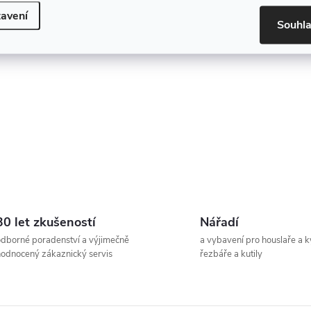
avení
Souhl
s
u
30 let zkušeností
Nářadí
dborné poradenství a výjimečně
a vybavení pro houslaře a k
odnocený zákaznický servis
řezbáře a kutily