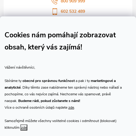
800 909 999
602 532 489
Sledujte nás na Facebooku
Sledujte náš vlog CHN_CZ
Cookies nám pomáhají zobrazovat
obsah, který vás zajímá!
Vše o nákupu
Vážení návštěvníci,
O nás
Sbíráme ty
obecné pro správnou funkčnost
a pak i ty
marketingové a
analytické
. Díky těmto zase nabídneme ten správný nástroj nebo nářadí a
Přijímáme online platby
pochopíme, co vás nejvíce zajímá. Nechceme vás spamovat, právě
naopak.
Budeme rádi, pokud zůstanete s námi!
Více o ochraně osobních údajů najdete
zde
.
Samozřejmě můžete všechny volitelné cookies i odmítnout (blokovat)
Prodejna Praha
kliknutím
zde