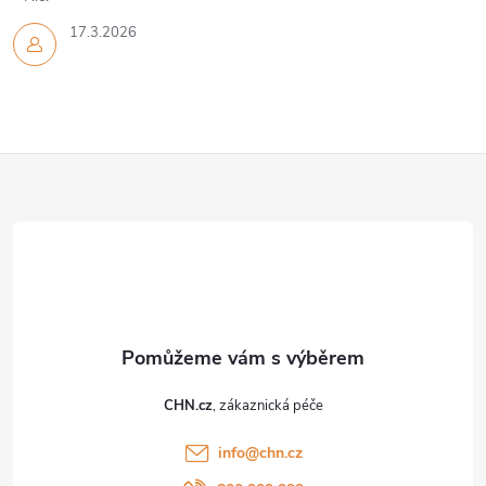
17.3.2026
Z
á
p
a
t
CHN.cz
í
info
@
chn.cz