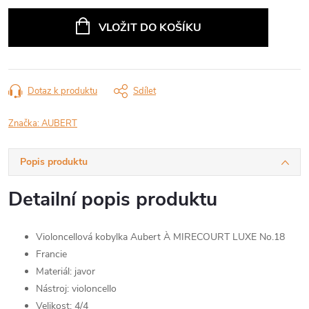
Měrná
cena:
VLOŽIT DO KOŠÍKU
Dotaz k produktu
Sdílet
Značka:
AUBERT
Popis produktu
Detailní popis produktu
Violoncellová kobylka Aubert À MIRECOURT LUXE No.18
Francie
Materiál: javor
Nástroj: violoncello
Velikost: 4/4