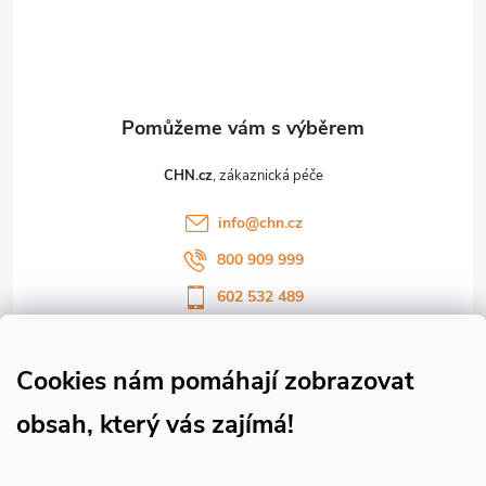
á
p
a
t
CHN.cz
í
info
@
chn.cz
800 909 999
602 532 489
Sledujte nás na Facebooku
Sledujte náš vlog CHN_CZ
Cookies nám pomáhají zobrazovat
obsah, který vás zajímá!
Vše o nákupu