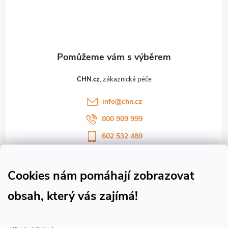
p
a
t
CHN.cz
í
info
@
chn.cz
800 909 999
602 532 489
Sledujte nás na Facebooku
Sledujte náš vlog CHN_CZ
Cookies nám pomáhají zobrazovat
obsah, který vás zajímá!
Vše o nákupu