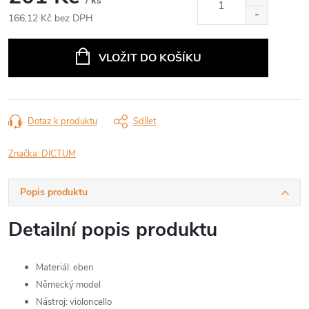
/ ks
166,12 Kč bez DPH
Měrná
cena:
VLOŽIT DO KOŠÍKU
Dotaz k produktu
Sdílet
Značka:
DICTUM
Popis produktu
Detailní popis produktu
Materiál: eben
Německý model
Nástroj: violoncello