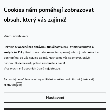
Sledujte náš vlog CHN_CZ
Cookies nám pomáhají zobrazovat
obsah, který vás zajímá!
Vše o nákupu
Vážení návštěvníci,
O nás
Sbíráme ty
obecné pro správnou funkčnost
a pak i ty
marketingové a
analytické
. Díky těmto zase nabídneme ten správný nástroj nebo nářadí a
Přijímáme online platby
pochopíme, co vás nejvíce zajímá. Nechceme vás spamovat, právě
naopak.
Budeme rádi, pokud zůstanete s námi!
Více o ochraně osobních údajů najdete
zde
.
Samozřejmě můžete všechny volitelné cookies i odmítnout (blokovat)
Prodejna Praha
kliknutím
zde
Nastavení
Copyright 2026
CHN.cz
. Všechna práva vyhrazena.
Upravit nastavení
cookies