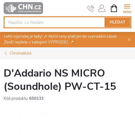
Přejít
NÁKUPNÍ
KOŠÍK
na
obsah
HLEDAT
Letní výprodej je tady! 🎶 Akční ceny platí jen do vyprodání zásob.
Zboží najdete v kategorii VÝPRODEJ. 📍
Chromatické
D'Addario NS MICRO
(Soundhole) PW-CT-15
Kód produktu:
650133