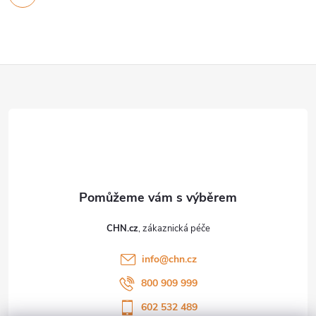
Z
á
p
a
t
CHN.cz
í
info
@
chn.cz
800 909 999
602 532 489