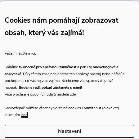
Sledujte nás na Facebooku
Sledujte náš vlog CHN_CZ
Cookies nám pomáhají zobrazovat
obsah, který vás zajímá!
Vše o nákupu
Vážení návštěvníci,
O nás
Sbíráme ty
obecné pro správnou funkčnost
a pak i ty
marketingové a
analytické
. Díky těmto zase nabídneme ten správný nástroj nebo nářadí a
Přijímáme online platby
pochopíme, co vás nejvíce zajímá. Nechceme vás spamovat, právě
naopak.
Budeme rádi, pokud zůstanete s námi!
Více o ochraně osobních údajů najdete
zde
.
Samozřejmě můžete všechny volitelné cookies i odmítnout (blokovat)
Prodejna Praha
kliknutím
zde
Nastavení
Copyright 2026
CHN.cz
. Všechna práva vyhrazena.
Upravit nastavení