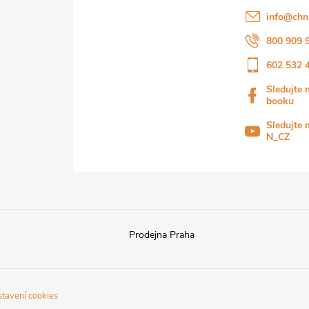
info
@
chn
800 909 
602 532 
Sledujte 
booku
Sledujte 
N_CZ
Prodejna Praha
stavení cookies