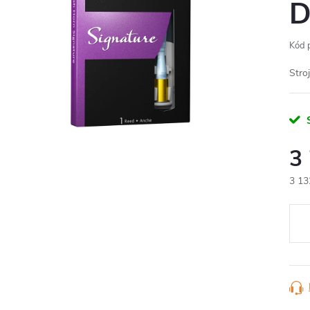
Kód 
Stro
S
3
3 13
Měr
cena