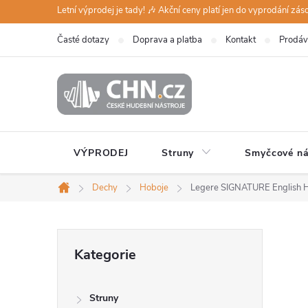
Přejít
Letní výprodej je tady! 🎶 Akční ceny platí jen do vyprodání zá
na
Časté dotazy
Doprava a platba
Kontakt
Prodáv
obsah
VÝPRODEJ
Struny
Smyčcové ná
Dechy
Hoboje
Legere SIGNATURE Englis
Domů
P
Přeskočit
Kategorie
kategorie
o
Struny