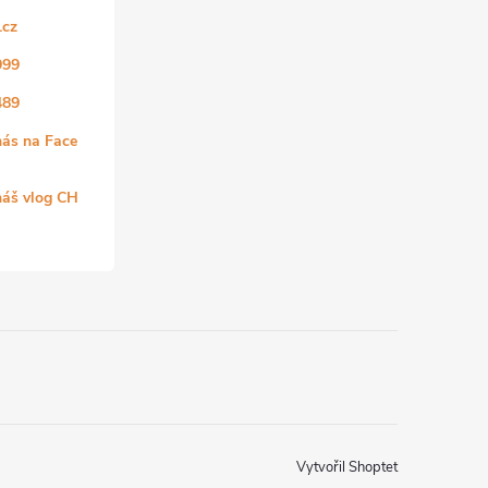
.cz
999
489
nás na Face
náš vlog CH
Vytvořil Shoptet