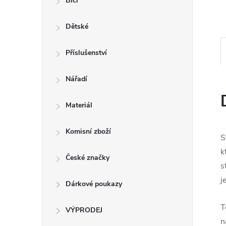
n
Bicí
e
Dětské
l
Příslušenství
Nářadí
Materiál
Komisní zboží
S
k
České značky
s
j
Dárkové poukazy
T
VÝPRODEJ
n