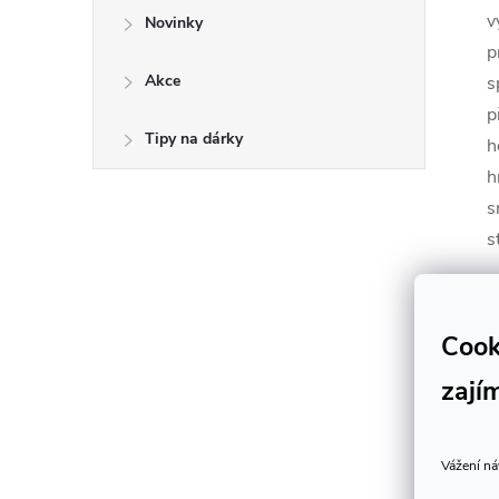
v
Novinky
p
Akce
s
p
Tipy na dárky
h
h
s
s
Cook
zají
O
h
Vážení ná
n