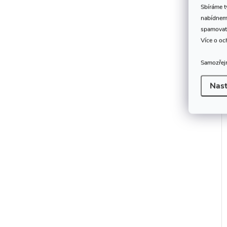
Sbíráme 
nabídneme
spamovat
Více o oc
Samozřejm
Nast
 STANDS notový
GORGEOUS STANDS notový