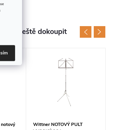
ase
s
jeme ještě dokoupit
asím
notový
Wittner NOTOVÝ PULT
GORGEO