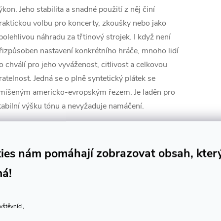
ýkon. Jeho stabilita a snadné použití z něj činí
raktickou volbu pro koncerty, zkoušky nebo jako
polehlivou náhradu za třtinový strojek. I když není
řizpůsoben nastavení konkrétního hráče, mnoho lidí
o chválí pro jeho vyváženost, citlivost a celkovou
ratelnost. Jedná se o plně syntetický plátek se
míšeným americko-evropským řezem. Je laděn pro
tabilní výšku tónu a nevyžaduje namáčení.
nástroj: anglický roh
model: SIGNATURE
ies nám pomáhají zobrazovat obsah, kter
tvrdost: medium-hard
má!
dstoupení od kupní smlouvy do 14 dnů je z
ygienických důvodů možné pouze u nového a
vštěvníci,
erozbaleného produktu.