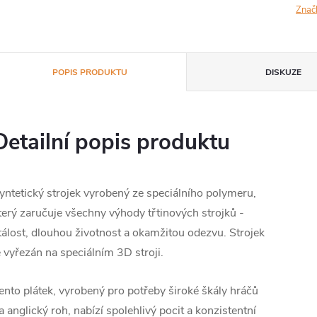
Znač
POPIS PRODUKTU
DISKUZE
Detailní popis produktu
yntetický strojek vyrobený ze speciálního polymeru,
terý zaručuje všechny výhody třtinových strojků -
tálost, dlouhou životnost a okamžitou odezvu. Strojek
e vyřezán na speciálním 3D stroji.
ento plátek, vyrobený pro potřeby široké škály hráčů
a anglický roh, nabízí spolehlivý pocit a konzistentní