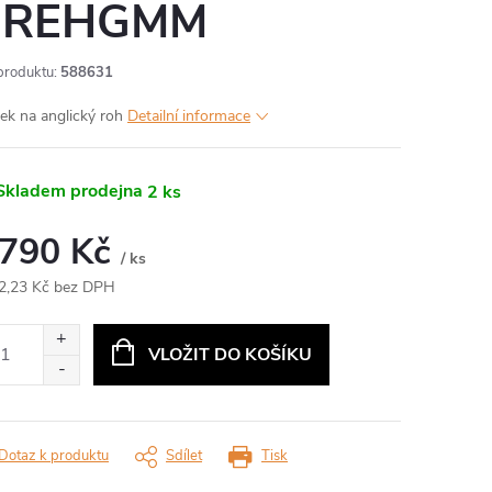
DREHGMM
produktu:
588631
jek na anglický roh
Detailní informace
kladem prodejna
2 ks
 790 Kč
/ ks
2,23 Kč bez DPH
ná
:
VLOŽIT DO KOŠÍKU
Dotaz k produktu
Sdílet
Tisk