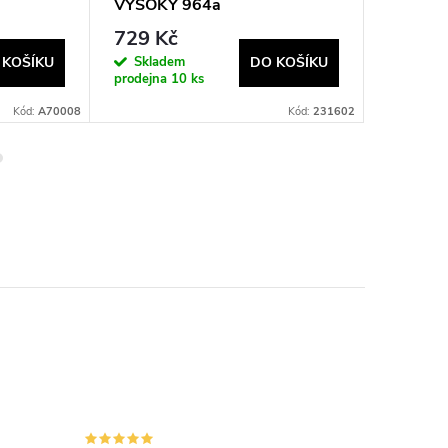
VYSOKÝ 964a
pult čer
729 Kč
867 K
Skladem
Sklad
 KOŠÍKU
DO KOŠÍKU
prodejna
10 ks
prodejna
Kód:
A70008
Kód:
231602