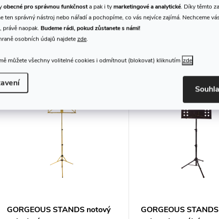
ty
obecné pro správnou funkčnost
a pak i ty
marketingové a analytické
. Díky těmto z
 ten správný nástroj nebo nářadí a pochopíme, co vás nejvíce zajímá. Nechceme vá
, právě naopak.
Budeme rádi, pokud zůstanete s námi!
hraně osobních údajů najdete
zde
.
K tomuto produktu doporuču
ě můžete všechny volitelné cookies i odmítnout (blokovat) kliknutím
zde
avení
Souhl
GORGEOUS STANDS notový
GORGEOUS STANDS 