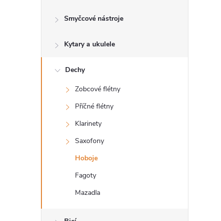
s
Smyčcové nástroje
t
Kytary a ukulele
r
a
Dechy
Zobcové flétny
n
Příčné flétny
n
Klarinety
Saxofony
í
Hoboje
p
Fagoty
Mazadla
a