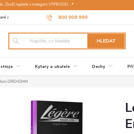
sob. Zboží najdete v kategorii VÝPRODEJ. 📍
800 909 999
ané značky
Návody a údržba
Reklamace
Obchodní podmínky 
HLEDAT
stroje
Kytary a ukulele
Dechy
Pří
h Horn DREHGMM
L
E