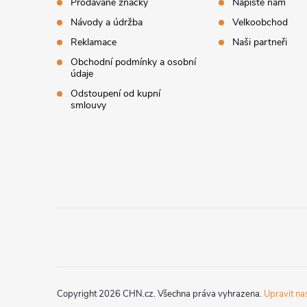
t
Prodávané značky
Napište nám
Návody a údržba
Velkoobchod
í
Reklamace
Naši partneři
Obchodní podmínky a osobní
údaje
Odstoupení od kupní
smlouvy
Copyright 2026
CHN.cz
. Všechna práva vyhrazena.
Upravit na