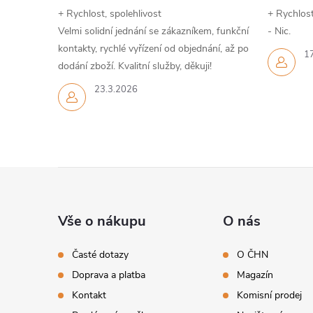
+ Rychlost, spolehlivost
+ Rychlost
Velmi solidní jednání se zákazníkem, funkční
- Nic.
kontakty, rychlé vyřízení od objednání, až po
1
dodání zboží. Kvalitní služby, děkuji!
23.3.2026
Z
á
Vše o nákupu
O nás
p
Časté dotazy
O ČHN
Doprava a platba
Magazín
a
Kontakt
Komisní prodej