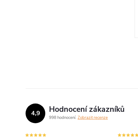
pult stříbrný
867 Kč
Skladem
DO KOŠÍKU
DO KOŠÍKU
prodejna
1 ks
Kód:
A700041
Kód:
A700046
Hodnocení zákazníků
4,9
998 hodnocení
Zobrazit recenze