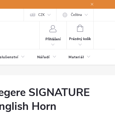
a osobní údaje
Odstoupení od kupní smlouvy
CZK
Čeština
NÁKUPNÍ
KOŠÍK
Prázdný košík
Přihlášení
slušenství
Nářadí
Materiál
Dětsk
egere SIGNATURE
nglish Horn