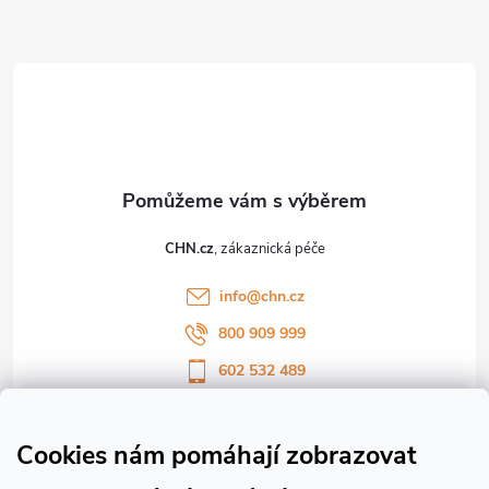
Z
á
p
a
t
CHN.cz
í
info
@
chn.cz
800 909 999
602 532 489
Sledujte nás na Facebooku
Sledujte náš vlog CHN_CZ
Cookies nám pomáhají zobrazovat