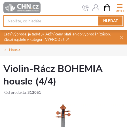
Přejít
NÁKUPNÍ
KOŠÍK
na
obsah
HLEDAT
Letní výprodej je tady! 🎶 Akční ceny platí jen do vyprodání zásob.
Zboží najdete v kategorii VÝPRODEJ. 📍
Housle
Violin-Rácz BOHEMIA
housle (4/4)
Kód produktu:
313051