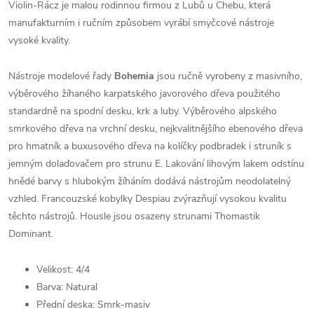
Violin-Rácz je malou rodinnou firmou z Lubů u Chebu, která
manufakturním i ručním způsobem vyrábí smyčcové nástroje
vysoké kvality.
Nástroje modelové řady
Bohemia
jsou ručně vyrobeny z masivního,
výběrového žíhaného karpatského javorového dřeva použitého
standardně na spodní desku, krk a luby. Výběrového alpského
smrkového dřeva na vrchní desku, nejkvalitnějšího ebenového dřeva
pro hmatník a buxusového dřeva na kolíčky podbradek i struník s
jemným dolaďovačem pro strunu E. Lakování lihovým lakem odstínu
hnědé barvy s hlubokým žíháním dodává nástrojům neodolatelný
vzhled. Francouzské kobylky Despiau zvýrazňují vysokou kvalitu
těchto nástrojů. Housle jsou osazeny strunami Thomastik
Dominant.
Velikost: 4/4
Barva: Natural
Přední deska: Smrk-masiv