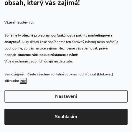
obsah, který vás zajímá!
Vše o nákupu
Vážení návštěvníci,
O nás
Sbíráme ty
obecné pro správnou funkčnost
a pak i ty
marketingové a
analytické
. Díky těmto zase nabídneme ten správný nástroj nebo nářadí a
Přijímáme online platby
pochopíme, co vás nejvíce zajímá. Nechceme vás spamovat, právě
naopak.
Budeme rádi, pokud zůstanete s námi!
Více o ochraně osobních údajů najdete
zde
.
Samozřejmě můžete všechny volitelné cookies i odmítnout (blokovat)
Prodejna Praha
kliknutím
zde
Nastavení
Copyright 2026
CHN.cz
. Všechna práva vyhrazena.
Upravit nastavení
cookies
Souhlasím
Vytvořil Shoptet