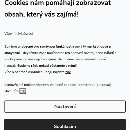
Cookies nám pomáhají zobrazovat
obsah, který vás zajímá!
Vše o nákupu
Vážení návštěvníci,
O nás
Sbíráme ty
obecné pro správnou funkčnost
a pak i ty
marketingové a
analytické
. Díky těmto zase nabídneme ten správný nástroj nebo nářadí a
Přijímáme online platby
pochopíme, co vás nejvíce zajímá. Nechceme vás spamovat, právě
naopak.
Budeme rádi, pokud zůstanete s námi!
Více o ochraně osobních údajů najdete
zde
.
Samozřejmě můžete všechny volitelné cookies i odmítnout (blokovat)
Prodejna Praha
kliknutím
zde
Nastavení
Copyright 2026
CHN.cz
. Všechna práva vyhrazena.
Upravit nastavení
cookies
Souhlasím