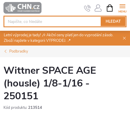
Přejít
NÁKUPNÍ
KOŠÍK
na
obsah
HLEDAT
Letní výprodej je tady! 🎶 Akční ceny platí jen do vyprodání zásob.
Zboží najdete v kategorii VÝPRODEJ. 📍
Podbradky
Wittner SPACE AGE
(housle) 1/8-1/16 -
250151
Kód produktu:
213514